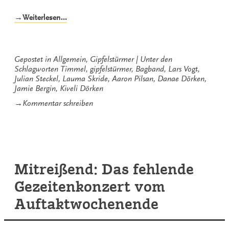
„Im
→Weiterlesen…
Windschatten
der
Berechenbarkeit“
Gepostet in
Allgemein
,
Gipfelstürmer
Unter den
Schlagworten
Timmel
,
gipfelstürmer
,
Bagband
,
Lars Vogt
,
Julian Steckel
,
Lauma Skride
,
Aaron Pilsan
,
Danae Dörken
,
Jamie Bergin
,
Kiveli Dörken
zu
→
Kommentar schreiben
Im
Windschatten
der
Berechenbarkeit
Mitreißend: Das fehlende
Gezeitenkonzert vom
Auftaktwochenende