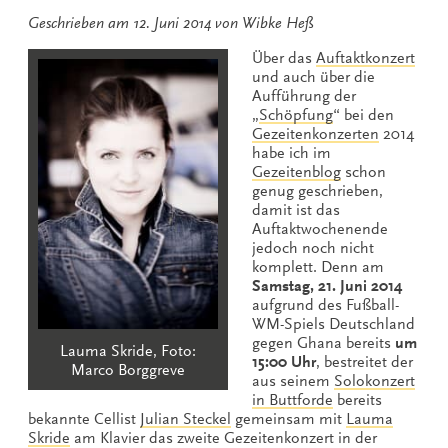
Geschrieben am
12. Juni 2014
von
Wibke Heß
Über das
Auftaktkonzert
und auch über die
Aufführung der
„
Schöpfung
“ bei den
Gezeitenkonzerten
2014
habe ich im
Gezeitenblog
schon
genug geschrieben,
damit ist das
Auftaktwochenende
jedoch noch nicht
komplett. Denn am
Samstag, 21. Juni 2014
aufgrund des Fußball-
WM-Spiels Deutschland
gegen Ghana bereits
um
Lauma Skride, Foto:
15:00 Uhr
, bestreitet der
Marco Borggreve
aus seinem
Solokonzert
in Buttforde
bereits
bekannte Cellist
Julian Steckel
gemeinsam mit
Lauma
Skride
am Klavier das zweite Gezeitenkonzert in der