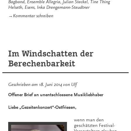
Bagband
,
Ensemble Allegria
,
Julian Steckel
,
Tine Thing
Helseth
,
Esens
,
Inka Drengemann-Steudtner
zu
→
Kommentar schreiben
Intensives
Auftakt-
Wochenende
der
Gezeitenkonzerte
Im Windschatten der
Berechenbarkeit
Geschrieben am
18. Juni 2014
von
Ulf
Offener Brief an unentschlossene Musikliebhaber
Liebe „Gezeitenkonzert“-Ostfriesen,
wenn man den
geschätzten Festival-