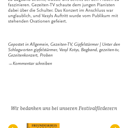
faszinieren. Gezeiten-TV schaute dem jungen Pianisten
dabei über die Schulter. Das Konzert im Anschluss war
unglaublich, und Vasyls Auftritt wurde vom Publikum mit
stehenden Ovationen gefeiert.
Gepostet in
Allgemein
,
Gezeiten-TV
,
Gipfelstürmer
Unter den
Schlagworten
gipfelstürmer
,
Vasyl Kotys
,
Bagband
,
gezeiten-tv
,
Gezeitenkonzert
,
Proben
zu
→
Kommentar schreiben
Heimlich
bei
den
Proben
Wir bedanken uns bei unseren Festivalförderern