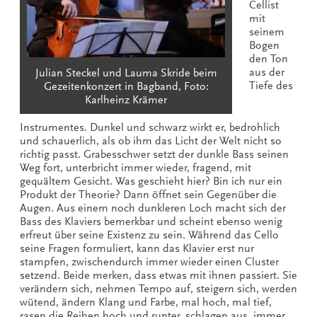
Cellist
mit
seinem
Bogen
den Ton
aus der
Julian Steckel und Lauma Skride beim
Tiefe des
Gezeitenkonzert in Bagband, Foto:
Karlheinz Krämer
Instrumentes. Dunkel und schwarz wirkt er, bedrohlich
und schauerlich, als ob ihm das Licht der Welt nicht so
richtig passt. Grabesschwer setzt der dunkle Bass seinen
Weg fort, unterbricht immer wieder, fragend, mit
gequältem Gesicht. Was geschieht hier? Bin ich nur ein
Produkt der Theorie? Dann öffnet sein Gegenüber die
Augen. Aus einem noch dunkleren Loch macht sich der
Bass des Klaviers bemerkbar und scheint ebenso wenig
erfreut über seine Existenz zu sein. Während das Cello
seine Fragen formuliert, kann das Klavier erst nur
stampfen, zwischendurch immer wieder einen Cluster
setzend. Beide merken, dass etwas mit ihnen passiert. Sie
verändern sich, nehmen Tempo auf, steigern sich, werden
wütend, ändern Klang und Farbe, mal hoch, mal tief,
rasen die Reihen hoch und runter, schlagen aus, immer