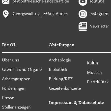
ol@ostfriesischelandschaft.de
Youtube
Georgswall 1-5 | 26603 Aurich
Instagram
Newsletter
Die OL
Abteilungen
Über uns
Archäologie
Kultur
Gremien und Organe
Bibliothek
Museen
Arbeitsgruppen
Bildung/RPZ
Plattdüütsk
Förderungen
Gezeitenkonzerte
Presse
Impressum
&
Datenschutz
Stellenanzeigen