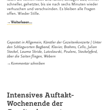
schneller, gehetzter, bis sie nach sechs Minuten wieder
verhuschen und verschwinden. Es bleiben alle Fragen
offen. Wieder Stille.
„Ein
→Weiterlesen…
wildes
Steckelpferd
fliegt
über
Gepostet in
Allgemein
,
Künstler der Gezeitenkonzerte
Unter
die
den Schlagworten
Bagband
,
Klavier
,
Brahms
,
Cello
,
Julian
Saiten“
Steckel
,
Lauma Skride
,
Lutoslawski
,
Poulenc
,
Steckelpferd
,
über die Saiten fliegen
,
Webern
zu
→
Kommentar schreiben
Ein
wildes
Steckelpferd
fliegt
über
die
Intensives Auftakt-
Saiten
Wochenende der