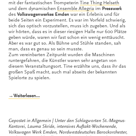
mit der fantastischen Trompeterin
Tine Thing Helseth
und dem dynamischen
Ensemble Allegria
im
Presswerk
des
Volkswagenwerkes Emden
war ein Erlebnis und für
beide Seiten ein Experiment. Es war im Vorfeld schwierig,
sich das optisch vorzustellen, muss ich zugeben. Und als
wir hörten, dass es in dieser riesigen Halle nur 600 Plätze
geben würde, waren wir fast schon ein wenig enttäuscht.
Aber es war gut so. Als Bühne und Stühle standen, sah
man, dass es genau so sein musste.
Zum vereinbarten Zeitpunkt wurden die Maschinen
runtergefahren, die Künstler waren sehr angetan von
diesem Veranstaltungsort. Tine erzählte uns, dass ihr das
großen Spaß macht, auch mal abseits der bekannten
Spielorte zu spielen.
„Intensives
→Weiterlesen…
Auftakt-
Wochenende
der
Gezeitenkonzerte“
Gepostet in
Allgemein
Unter den Schlagworten
St.-Magnus-
Kantorei
,
Lauma Skride
,
intensives Auftakt-Wochenende
,
Volkswagen Werk Emden
,
Nordwestdeutsches Barockorchester
,