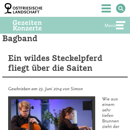
Zum
Inhalt
Hauptmenü
springen
Menü
Abte
Bagband
Ein wildes Steckelpferd
fliegt über die Saiten
Geschrieben am
23. Juni 2014
von
Simon
Wie aus
einem
sehr
tiefen
Brunnen
zieht der