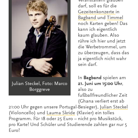
Veranstaltern glauben
darf, soll es für die
Gezeitenkonzerte
in
Bagband
und
Timmel
noch Karten geben! Das
kann ich eigentlich
kaum glauben. Also
rühre ich hier und jetzt
die Werbetrommel, um
zu überzeugen, dass das
ja eigentlich nicht wahr
sein darf.
In
Bagband
spielen am
21. Juni um 15:00 Uhr
,
Julian Steckel, Foto: Marco
also zu
Borggreve
fußballfreundlicher Zeit
(Ghana verliert erst ab
21:00 Uhr gegen unsere Portugal-Besieger),
Julian Steckel
(Violoncello) und
Lauma Skride
(Klavier) ein tolles
Programm. Für 18 oder 25 Euro – nicht pro Musikstück,
pro Karte! Und Schüler und Studierende zahlen gar nur 5
Euro!