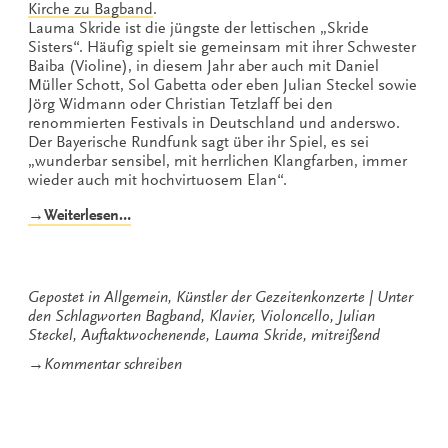
Kirche zu Bagband
.
Lauma Skride ist die jüngste der lettischen „Skride
Sisters“. Häufig spielt sie gemeinsam mit ihrer Schwester
Baiba (Violine), in diesem Jahr aber auch mit Daniel
Müller Schott, Sol Gabetta oder eben Julian Steckel sowie
Jörg Widmann oder Christian Tetzlaff bei den
renommierten Festivals in Deutschland und anderswo.
Der Bayerische Rundfunk sagt über ihr Spiel, es sei
„wunderbar sensibel, mit herrlichen Klangfarben, immer
wieder auch mit hochvirtuosem Elan“.
„Mitreißend:
→Weiterlesen…
Das
fehlende
Gezeitenkonzert
vom
Gepostet in
Allgemein
,
Künstler der Gezeitenkonzerte
Unter
Auftaktwochenende“
den Schlagworten
Bagband
,
Klavier
,
Violoncello
,
Julian
Steckel
,
Auftaktwochenende
,
Lauma Skride
,
mitreißend
zu
→
Kommentar schreiben
Mitreißend:
Das
fehlende
Gezeitenkonzert