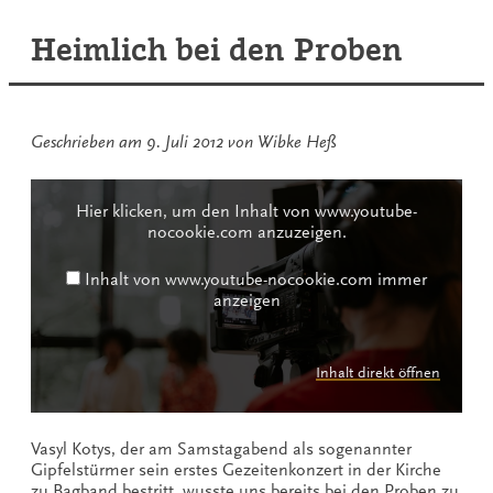
vom
Auftaktwochenende
Heimlich bei den Proben
Geschrieben am
9. Juli 2012
von
Wibke Heß
Inhalt
von
Hier klicken, um den Inhalt von www.youtube-
www.youtube-
nocookie.com anzuzeigen.
nocookie.com
anzeigen
Inhalt von www.youtube-nocookie.com immer
anzeigen
Inhalt direkt öffnen
Vasyl Kotys, der am Samstagabend als sogenannter
Gipfelstürmer sein erstes Gezeitenkonzert in der Kirche
zu Bagband bestritt, wusste uns bereits bei den Proben zu