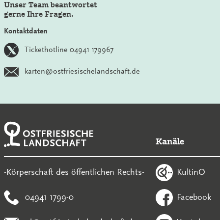
Unser Team beantwortet
gerne Ihre Fragen.
Kontaktdaten
Tickethotline 04941 179967
karten@ostfriesischelandschaft.de
Kanäle
KultinO
-Körperschaft des öffentlichen Rechts-
04941 1799-0
Facebook