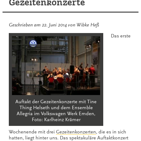
Gezeitenkonzerte
Geschrieben am
22. Juni 2014
von
Wibke Heß
Das erste
Auftakt der Gezeitenkonzerte mit Tine
Thing Helseth und dem Ensemble
Allegria im Volkswagen Werk Emden,
Foto: Karlheinz Krämer
Wochenende mit drei
Gezeitenkonzerten
, die es in sich
hatten, liegt hinter uns. Das spektakuläre Auftaktkonzert