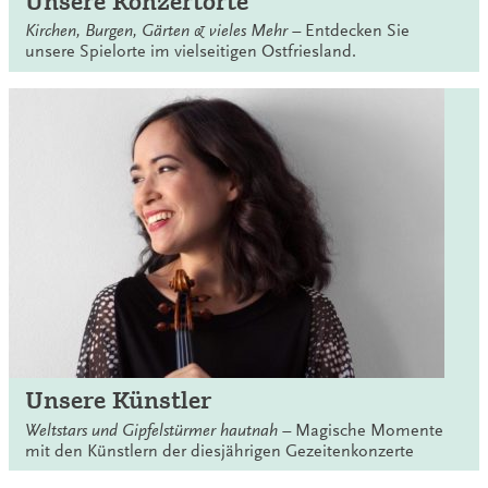
Unsere Konzertorte
Kirchen,
Burgen, Gärten & vieles Mehr –
Entdecken Sie
Di
27.10.2026
19:00 Uhr
unsere Spielorte im vielseitigen Ostfriesland.
Martha High & Band
Bunderhee – Tammenshof
So
01.11.2026
15:00 Uhr
Toni Geiling & Das Wolkenorchester
Aurich – Landschaftsforum
Mi
18.11.2026
19:00 Uhr
Sedaa
Aurich – Landschaftsforum
Sa
05.12.2026
19:00 Uhr
Unsere Künstler
Malte Viefs Kammer „Winter“
Weltstars und Gipfelstürmer hautnah –
Magische Momente
Aurich – Landschaftsforum
mit den Künstlern der diesjährigen Gezeitenkonzerte