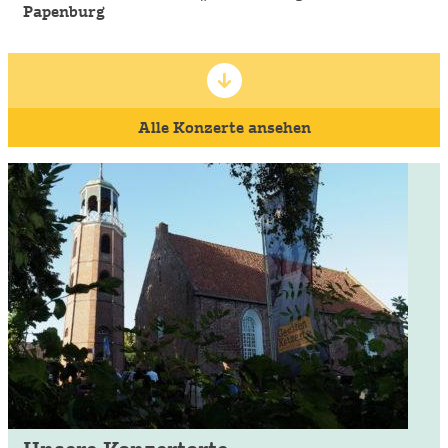
Papenburg
Fr
25.09.2026
18:00 Uhr
„SingBach“ Abschlusskonzert Emden
Emden – Martin-Luther-Kirche
Alle Konzerte ansehen
Di
29.09.2026
19:30 Uhr
Gezeitenkonzerte-Film „Küstenklänge“ im Kino
Aurich
Di
06.10.2026
19:00 Uhr
Gipfelstürmer: MANTRA
Aurich – Landschaftsforum
Mi
07.10.2026
19:00 Uhr
Gipfelstürmer: MANTRA
Bunderhee – Steinhaus