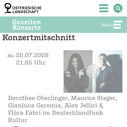
Zum
Inhalt
Hauptmenü
springen
Menü
Abte
Konzertmitschnitt
20.07.2026
Mo
21:05 Uhr
Dorothee Oberlinger, Maurice Steger,
Gianluca Geremia, Alex Jellici &
Flóra Fábri im Deutschlandfunk
Kultur