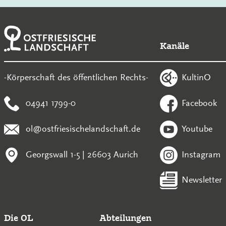
Kanäle
KultinO
-Körperschaft des öffentlichen Rechts-
04941 1799-0
Facebook
ol@ostfriesischelandschaft.de
Youtube
Georgswall 1-5 | 26603 Aurich
Instagram
Newsletter
Die OL
Abteilungen