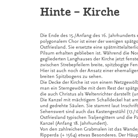
Hinte – Kirche
Die Ende des 15./Anfang des 16. Jahrhunderts 
polygonalem Chor ist einer der wenigen spätg
Ostfriesland. Sie ersetzte eine spätmittelalterli
Pilsum erhalten geblieben ist. Während die Nor
gegliederten Langhauses der Kirche jetzt fenste
zwischen Strebepfeilern breite, spitzbogige Fe
Hier ist auch noch der Ansatz einer ehemalige
breiten Spitzbogens zu sehen.
Die Decke der Kirche ist von einem Netzgewöl
man ein Sterngewölbe mit dem Rest der spätg
die auch Christus als Weltenrichter darstellt (
Die Kanzel mit mächtigem Schalldeckel hat am
und gedrehte Säulen. Sie stammt laut Inschrift 
Sehenswert sind auch das Kastengestühl (17./1
Ostfriesland typischen Traljengittern und die 
Kanzel (Anfang 18. Jahrhundert).
Von den zahlreichen Grabmalen ist das Wande
Ripperda (+ 1564) etwas Besonderes. Der Häup