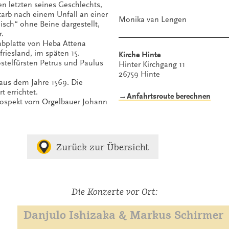
 letzten seines Geschlechts,
starb nach einem Unfall an einer
Monika van Lengen
isch“ ohne Beine dargestellt,
.
rabplatte von Heba Attena
friesland, im späten 15.
Kirche Hinte
ostelfürsten Petrus und Paulus
Hinter Kirchgang 11
26759 Hinte
aus dem Jahre 1569. Die
 errichtet.
→Anfahrtsroute berechnen
Prospekt vom Orgelbauer Johann
Zurück zur Übersicht
Die Konzerte vor Ort:
Danjulo Ishizaka & Markus Schirmer