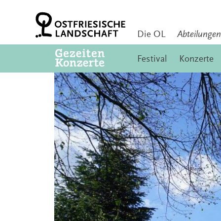
Zum
Inhalt
springen
Die OL
Abteilungen
Festival
Konzerte