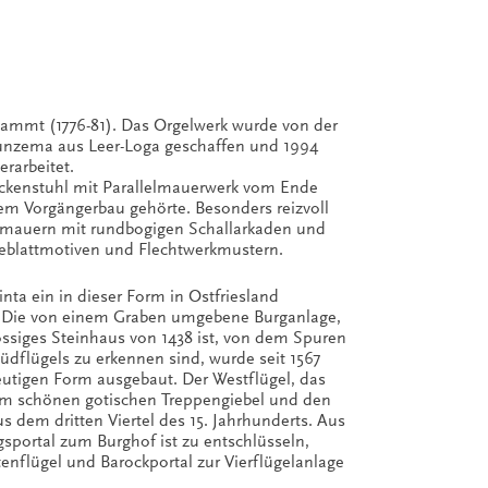
tammt (1776-81). Das Orgelwerk wurde von der
unzema aus Leer-Loga geschaffen und 1994
rarbeitet.
lockenstuhl mit Parallelmauerwerk vom Ende
nem Vorgängerbau gehörte. Besonders reizvoll
elmauern mit rundbogigen Schallarkaden und
eeblattmotiven und Flechtwerkmustern.
inta ein in dieser Form in Ostfriesland
. Die von einem Graben umgebene Burganlage,
hossiges Steinhaus von 1438 ist, von dem Spuren
dflügels zu erkennen sind, wurde seit 1567
eutigen Form ausgebaut. Der Westflügel, das
m schönen gotischen Treppengiebel und den
dem dritten Viertel des 15. Jahrhunderts. Aus
ortal zum Burghof ist zu entschlüsseln,
tenflügel und Barockportal zur Vierflügelanlage