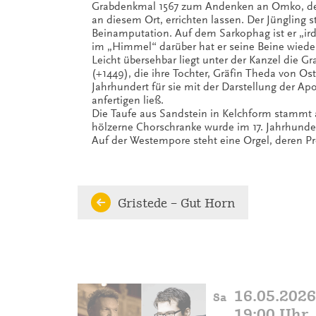
Grabdenkmal 1567 zum Andenken an Omko, den
an diesem Ort, errichten lassen. Der Jüngling 
Beinamputation. Auf dem Sarkophag ist er „ird
im „Himmel“ darüber hat er seine Beine wieder
Leicht übersehbar liegt unter der Kanzel die G
(+1449), die ihre Tochter, Gräfin Theda von Ost
Jahrhundert für sie mit der Darstellung der Ap
anfertigen ließ.
Die Taufe aus Sandstein in Kelchform stammt 
hölzerne Chorschranke wurde im 17. Jahrhundert
Auf der Westempore steht eine Orgel, deren 
Gristede – Gut Horn
16.05.2026
Sa
19:00 Uhr