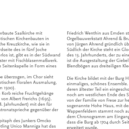
erbaute Saalkirche mit
Friedrich Wenthin aus Emden s
otischen Kirchenbauten in
Orgelbauwerkstatt Ahrend & Br
che Kreuzkirche, wie sie in
von Jürgen Ahrend gründlich übe
dseite des in fünf Joche
Südlich der Kirche steht ein G
rlos ist, gibt es in der Südwand
des 13. Jahrhunderts, der zu ei
nster mit Fischblasenmaßwerk.
ist die Ausgestaltung der Gieb
n Seitenkapelle in Form eines
Blendbögen aus dreiteiligen Kl
be überzogen, im Chor sieht
Die Kirche bildet mit der Burg H
otischen floralen Ausmalung,
einmaliges, schönes Ensemble
um 1500).
deren ältester Teil ein eingesc
 Korb reiche Fruchtgehänge
noch am westlichen Ende des Sü
von Albert Frerichs (1695).
von der Familie von Frese zur h
8. Jahrhundert) mit den für
sogenannte Hohe Haus, mit de
Patronatsprieche gegenüber der
Wappenfeldern stammt noch aus 
dem Chronogramm am Eingangsp
pitaph des Junkers Omcko
dass die Burg ab 1704 durch Sei
tling Unico Manniga hat das
erweitert wurde.