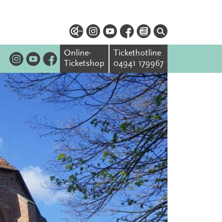
Online-
Tickethotline
Ticketshop
04941 179967