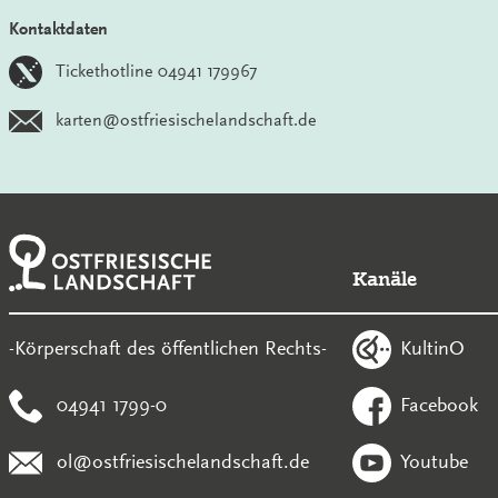
Kontaktdaten
Tickethotline 04941 179967
karten@ostfriesischelandschaft.de
Kanäle
KultinO
-Körperschaft des öffentlichen Rechts-
04941 1799-0
Facebook
ol@ostfriesischelandschaft.de
Youtube