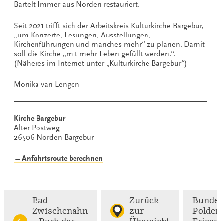
Bartelt Immer aus Norden restauriert.
Seit 2021 trifft sich der Arbeitskreis Kulturkirche Bargebur,
„um Konzerte, Lesungen, Ausstellungen,
Kirchenführungen und manches mehr“ zu planen. Damit
soll die Kirche „mit mehr Leben gefüllt werden.“.
(Näheres im Internet unter „Kulturkirche Bargebur“)
Monika van Lengen
Kirche Bargebur
Alter Postweg
26506 Norden-Bargebur
→Anfahrtsroute berechnen
Bad
Zurück
Bunder
Zwischenahn
zur
Polder
– Park der
Übersicht
Friese