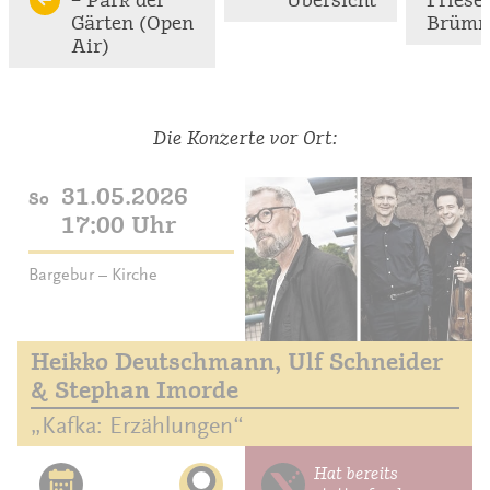
Gärten (Open
Brümm
Air)
Die Konzerte vor Ort:
31.05.2026
So
17:00 Uhr
Bargebur – Kirche
Heikko Deutschmann, Ulf Schneider
& Stephan Imorde
„Kafka: Erzählungen“
Hat bereits