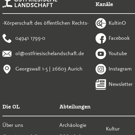
Kanäle
KultinO
-Körperschaft des öffentlichen Rechts-
04941 1799-0
Facebook
ol@ostfriesischelandschaft.de
Youtube
Georgswall 1-5 | 26603 Aurich
Instagram
Newsletter
Die OL
Abteilungen
Über uns
Archäologie
Kultur