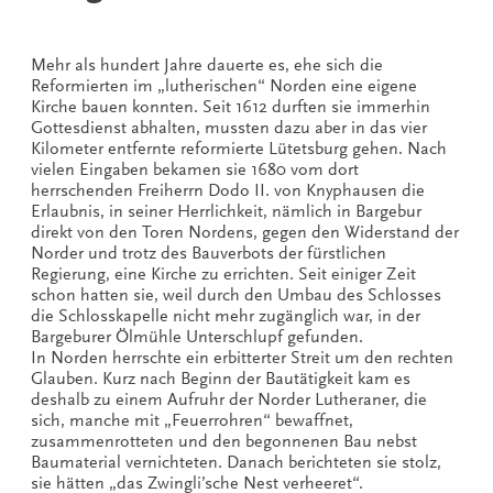
Mehr als hundert Jahre dauerte es, ehe sich die
Reformierten im „lutherischen“ Norden eine eigene
Kirche bauen konnten. Seit 1612 durften sie immerhin
Gottesdienst abhalten, mussten dazu aber in das vier
Kilometer entfernte reformierte Lütetsburg gehen. Nach
vielen Eingaben bekamen sie 1680 vom dort
herrschenden Freiherrn Dodo II. von Knyphausen die
Erlaubnis, in seiner Herrlichkeit, nämlich in Bargebur
direkt von den Toren Nordens, gegen den Widerstand der
Norder und trotz des Bauverbots der fürstlichen
Regierung, eine Kirche zu errichten. Seit einiger Zeit
schon hatten sie, weil durch den Umbau des Schlosses
die Schlosskapelle nicht mehr zugänglich war, in der
Bargeburer Ölmühle Unterschlupf gefunden.
In Norden herrschte ein erbitterter Streit um den rechten
Glauben. Kurz nach Beginn der Bautätigkeit kam es
deshalb zu einem Aufruhr der Norder Lutheraner, die
sich, manche mit „Feuerrohren“ bewaffnet,
zusammenrotteten und den begonnenen Bau nebst
Baumaterial vernichteten. Danach berichteten sie stolz,
sie hätten „das Zwingli’sche Nest verheeret“.