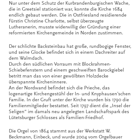
Nur unter dem Schutz der Kurbrandenburgischen Wache,
die in Greetsiel stationiert war, konnte die Kirche 1684
endlich gebaut werden. Die in Ostfriesland residierende
Fürstin Christine Charlotte, selbst überzeugte
Lutheranerin, musste widerwillig der Gründung einer
reformierten Kirchengemeinde in Norden zustimmen.
Der schlichte Backsteinbau hat große, rundbogige Fenster,
und seine Glocke befindet sich in einem Dachreiter auf
dem Walmdach.
Durch den südlichen Vorraum mit Blockrahmen-
Schiebefenstern und einem geschweiften Barockgiebel
betritt man das von einer gewölbten Holzdecke
überspannte Kircheninnere.
An der Nordwand befindet sich die Prieche, das
logenartige Kirchengestühl der In- und Knyphausen’schen
Familie. In der Gruft unter der Kirche wurden bis 1790 die
Familienmitglieder bestattet. Seit 1797 dient die „Insel der
Seligen“ im damals neu angelegten Landschaftspark des
Lütetsburger Schlosses als Familien-Friedhof.
Die Orgel von 1864 stammt aus der Werkstatt W.
Beckmann, Einbeck, und wurde 2004 vom Orgelbauer