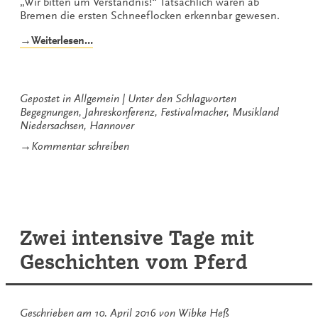
„Wir bitten um Verständnis!“ Tatsächlich waren ab
Bremen die ersten Schneeflocken erkennbar gewesen.
„„Wenn
→Weiterlesen…
jemand
eine
Reise
tut…““
Gepostet in
Allgemein
Unter den Schlagworten
Begegnungen
,
Jahreskonferenz
,
Festivalmacher
,
Musikland
Niedersachsen
,
Hannover
zu
→
Kommentar schreiben
„Wenn
jemand
eine
Reise
tut…“
Zwei intensive Tage mit
Geschichten vom Pferd
Geschrieben am
10. April 2016
von
Wibke Heß