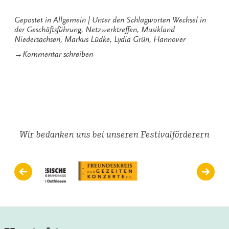
Gepostet in
Allgemein
Unter den Schlagworten
Wechsel in
der Geschäftsführung
,
Netzwerktreffen
,
Musikland
Niedersachsen
,
Markus Lüdke
,
Lydia Grün
,
Hannover
zu
→
Kommentar schreiben
Vornikolausiges
Netzwerktreffen
von
Musikland
Niedersachsen
Wir bedanken uns bei unseren Festivalförderern