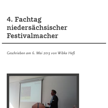
PartiTouren
Niedersachsen
4. Fachtag
niedersächsischer
Festivalmacher
Geschrieben am
6. Mai 2013
von
Wibke Heß