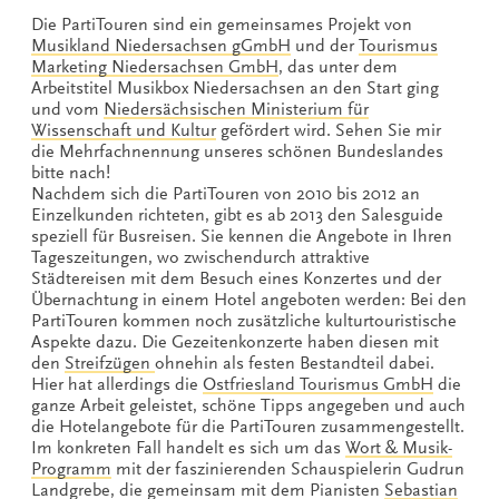
Die PartiTouren sind ein gemeinsames Projekt von
Musikland Niedersachsen gGmbH
und der
Tourismus
Marketing Niedersachsen GmbH
, das unter dem
Arbeitstitel Musikbox Niedersachsen an den Start ging
und vom
Niedersächsischen Ministerium für
Wissenschaft und Kultur
gefördert wird. Sehen Sie mir
die Mehrfachnennung unseres schönen Bundeslandes
bitte nach!
Nachdem sich die PartiTouren von 2010 bis 2012 an
Einzelkunden richteten, gibt es ab 2013 den Salesguide
speziell für Busreisen. Sie kennen die Angebote in Ihren
Tageszeitungen, wo zwischendurch attraktive
Städtereisen mit dem Besuch eines Konzertes und der
Übernachtung in einem Hotel angeboten werden: Bei den
PartiTouren kommen noch zusätzliche kulturtouristische
Aspekte dazu. Die Gezeitenkonzerte haben diesen mit
den
Streifzügen
ohnehin als festen Bestandteil dabei.
Hier hat allerdings die
Ostfriesland Tourismus GmbH
die
ganze Arbeit geleistet, schöne Tipps angegeben und auch
die Hotelangebote für die PartiTouren zusammengestellt.
Im konkreten Fall handelt es sich um das
Wort & Musik-
Programm
mit der faszinierenden Schauspielerin Gudrun
Landgrebe, die gemeinsam mit dem Pianisten
Sebastian