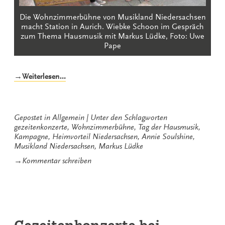
Die Wohnzimmerbühne von Musikland Niedersachsen
macht Station in Aurich. Wiebke Schoon im Gespräch
zum Thema Hausmusik mit Markus Lüdke, Foto: Uwe
Pape
„Heimvorteil
→Weiterlesen…
Niedersachsen:
Tag
der
Hausmusik“
Gepostet in
Allgemein
Unter den Schlagworten
gezeitenkonzerte
,
Wohnzimmerbühne
,
Tag der Hausmusik
,
Kampagne
,
Heimvorteil Niedersachsen
,
Annie Soulshine
,
Musikland Niedersachsen
,
Markus Lüdke
zu
→
Kommentar schreiben
Heimvorteil
Niedersachsen:
Tag
der
Hausmusik