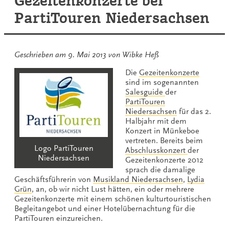
Gezeitenkonzerte bei
PartiTouren Niedersachsen
Geschrieben am
9. Mai 2013
von
Wibke Heß
Die
Gezeitenkonzerte
sind im sogenannten
Salesguide
der
PartiTouren
Niedersachsen
für das 2.
Halbjahr mit dem
Konzert in Münkeboe
vertreten. Bereits beim
Logo PartiTouren
Abschlusskonzert
der
Niedersachsen
Gezeitenkonzerte 2012
sprach die damalige
Geschäftsführerin von
Musikland Niedersachsen
,
Lydia
Grün
, an, ob wir nicht Lust hätten, ein oder mehrere
Gezeitenkonzerte mit einem schönen kulturtouristischen
Begleitangebot und einer Hotelübernachtung für die
PartiTouren einzureichen.