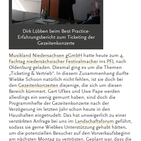
Dirk Lübben beim Best Practice-
Erfahrungsbericht zum Ticketing der
Gezeitenkonzerte
Musikland Niedersachsen gGmbH
hatte heute zum
4.
Fachtag niedersächsischer Festivalmacher
ins
PFL
nach
Oldenburg geladen. Diesmal ging es um die Themen
„Ticketing & Vertrieb“. In diesem Zusammenhang durfte
Wiebke Schoon natürlich nicht fehlen, ist sie doch bei
den
Gezeitenkonzerten
diejenige, die sich um diesen
Bereich kümmert. Gert Ufkes und Uwe Pape werden
allerdings ein wenig gemurrt haben, sind doch die
Programmhefte der Gezeitenkonzerte nach der
Verzögerung im letzten Jahr schon heute in den
Haushalten eingetrudelt. Das hat unweigerlich zu einer
verstärkten Anfrage bei uns im
Landschaftsforum
geführt,
sodass sie gerne Wiebkes Unterstützung gehabt hätten,
um die potenziellen Besucher auf den Vorverkaufsbeginn
am nächsten Montag zu vertrösten. Geplant war, dass die