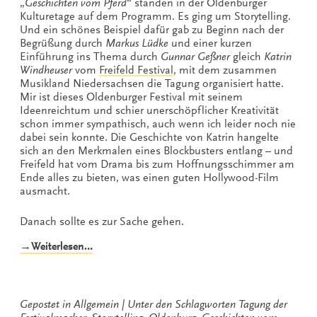
„
Geschichten vom Pferd
“ standen in der Oldenburger
Kulturetage auf dem Programm. Es ging um Storytelling.
Und ein schönes Beispiel dafür gab zu Beginn nach der
Begrüßung durch
Markus Lüdke
und einer kurzen
Einführung ins Thema durch
Gunnar Geßner
gleich
Katrin
Windheuser
vom
Freifeld Festival
, mit dem zusammen
Musikland Niedersachsen die Tagung organisiert hatte.
Mir ist dieses Oldenburger Festival mit seinem
Ideenreichtum und schier unerschöpflicher Kreativität
schon immer sympathisch, auch wenn ich leider noch nie
dabei sein konnte. Die Geschichte von Katrin hangelte
sich an den Merkmalen eines Blockbusters entlang – und
Freifeld hat vom Drama bis zum Hoffnungsschimmer am
Ende alles zu bieten, was einen guten Hollywood-Film
ausmacht.
Danach sollte es zur Sache gehen.
„Zwei
→Weiterlesen…
intensive
Tage
mit
Geschichten
Gepostet in
Allgemein
Unter den Schlagworten
Tagung der
vom