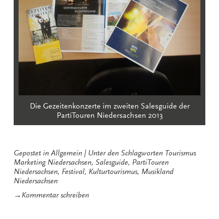
Die Gezeitenkonzerte im zweiten Salesguide der
PartiTouren Niedersachsen 2013
Gepostet in
Allgemein
Unter den Schlagworten
Tourismus
Marketing Niedersachsen
,
Salesguide
,
PartiTouren
Niedersachsen
,
Festival
,
Kulturtourismus
,
Musikland
Niedersachsen
zu
→
Kommentar schreiben
Gezeitenkonzerte
bei