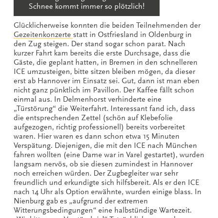
Schnee kommt immer so plötzlich!
Glücklicherweise konnten die beiden Teilnehmenden der
Gezeitenkonzerte
statt in Ostfriesland in Oldenburg in
den Zug steigen. Der stand sogar schon parat. Nach
kurzer Fahrt kam bereits die erste Durchsage, dass die
Gäste, die geplant hatten, in Bremen in den schnelleren
ICE umzusteigen, bitte sitzen bleiben mögen, da dieser
erst ab Hannover im Einsatz sei. Gut, dann ist man eben
nicht ganz pünktlich im Pavillon. Der Kaffee fällt schon
einmal aus. In Delmenhorst verhinderte eine
„Türstörung“ die Weiterfahrt. Interessant fand ich, dass
die entsprechenden Zettel (schön auf Klebefolie
aufgezogen, richtig professionell) bereits vorbereitet
waren. Hier waren es dann schon etwa 15 Minuten
Verspätung. Diejenigen, die mit den ICE nach München
fahren wollten (eine Dame war in Varel gestartet), wurden
langsam nervös, ob sie diesen zumindest in Hannover
noch erreichen würden. Der Zugbegleiter war sehr
freundlich und erkundigte sich hilfsbereit. Als er den ICE
nach 14 Uhr als Option erwähnte, wurden einige blass. In
Nienburg gab es „aufgrund der extremen
Witterungsbedingungen“ eine halbstündige Wartezeit.