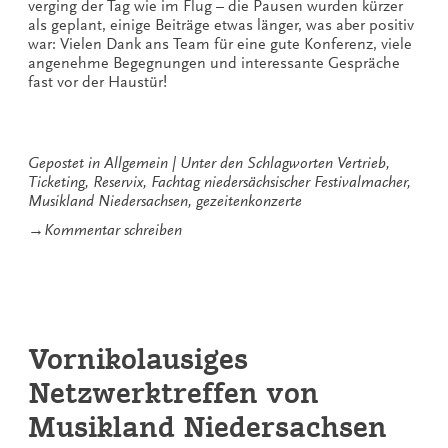
verging der Tag wie im Flug – die Pausen wurden kürzer
als geplant, einige Beiträge etwas länger, was aber positiv
war: Vielen Dank ans Team für eine gute Konferenz, viele
angenehme Begegnungen und interessante Gespräche
fast vor der Haustür!
Gepostet in
Allgemein
Unter den Schlagworten
Vertrieb
,
Ticketing
,
Reservix
,
Fachtag niedersächsischer Festivalmacher
,
Musikland Niedersachsen
,
gezeitenkonzerte
zu
→
Kommentar schreiben
4.
Fachtag
niedersächsischer
Festivalmacher
Vornikolausiges
Netzwerktreffen von
Musikland Niedersachsen