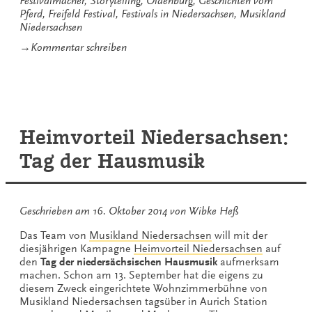
Festivalmacher
,
Storytelling
,
Oldenburg
,
Geschichten vom
Pferd“
Pferd
,
Freifeld Festival
,
Festivals in Niedersachsen
,
Musikland
Niedersachsen
zu
→
Kommentar schreiben
Zwei
intensive
Tage
mit
Geschichten
vom
Heimvorteil Niedersachsen:
Pferd
Tag der Hausmusik
Geschrieben am
16. Oktober 2014
von
Wibke Heß
Das Team von
Musikland Niedersachsen
will mit der
diesjährigen Kampagne
Heimvorteil Niedersachsen
auf
den
Tag der niedersächsischen Hausmusik
aufmerksam
machen. Schon am 13. September hat die eigens zu
diesem Zweck eingerichtete Wohnzimmerbühne von
Musikland Niedersachsen tagsüber in Aurich Station