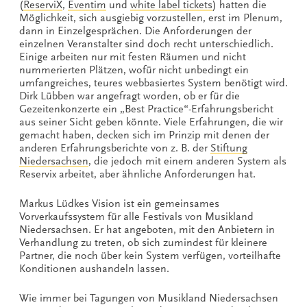
(
ReserviX
,
Eventim
und
white label tickets
) hatten die
Möglichkeit, sich ausgiebig vorzustellen, erst im Plenum,
dann in Einzelgesprächen. Die Anforderungen der
einzelnen Veranstalter sind doch recht unterschiedlich.
Einige arbeiten nur mit festen Räumen und nicht
nummerierten Plätzen, wofür nicht unbedingt ein
umfangreiches, teures webbasiertes System benötigt wird.
Dirk Lübben war angefragt worden, ob er für die
Gezeitenkonzerte ein „Best Practice“-Erfahrungsbericht
aus seiner Sicht geben könnte. Viele Erfahrungen, die wir
gemacht haben, decken sich im Prinzip mit denen der
anderen Erfahrungsberichte von z. B. der
Stiftung
Niedersachsen
, die jedoch mit einem anderen System als
Reservix arbeitet, aber ähnliche Anforderungen hat.
Markus Lüdkes Vision ist ein gemeinsames
Vorverkaufssystem für alle Festivals von Musikland
Niedersachsen. Er hat angeboten, mit den Anbietern in
Verhandlung zu treten, ob sich zumindest für kleinere
Partner, die noch über kein System verfügen, vorteilhafte
Konditionen aushandeln lassen.
Wie immer bei Tagungen von Musikland Niedersachsen