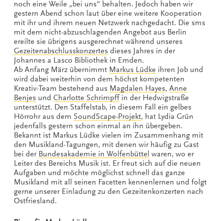
noch eine Weile „bei uns“ behalten. Jedoch haben wir
gestern Abend schon laut über eine weitere Kooperation
mit ihr und ihrem neuen Netzwerk nachgedacht. Die sms
mit dem nicht-abzuschlagenden Angebot aus Berlin
ereilte sie übrigens ausgerechnet während unseres
Gezeitenabschlusskonzertes
dieses Jahres in der
Johannes a Lasco Bibliothek in Emden.
Ab Anfang März übernimmt
Markus Lüdke
ihren Job und
wird dabei weiterhin von dem höchst kompetenten
Kreativ-Team bestehend aus
Magdalen Hayes
,
Anne
Benjes
und
Charlotte Schrimpff
in der Hedwigstraße
unterstützt. Den Staffelstab, in diesem Fall ein gelbes
Hörrohr aus dem
SoundScape-Projekt
, hat Lydia Grün
jedenfalls gestern schon einmal an ihn übergeben.
Bekannt ist Markus Lüdke vielen im Zusammenhang mit
den Musikland-Tagungen, mit denen wir häufig zu Gast
bei der
Bundesakademie in Wolfenbüttel
waren, wo er
Leiter des Bereichs Musik ist. Er freut sich auf die neuen
Aufgaben und möchte möglichst schnell das ganze
Musikland mit all seinen Facetten kennenlernen und folgt
gerne unserer Einladung zu den Gezeitenkonzerten nach
Ostfriesland.