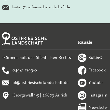
karten@ostfriesischelandschaft.de
Kanäle
KultinO
-Körperschaft des öffentlichen Rechts-
04941 1799-0
Facebook
ol@ostfriesischelandschaft.de
Youtube
Georgswall 1-5 | 26603 Aurich
Instagram
Newsletter