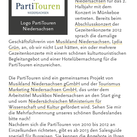
Niedersachsen
für das 2.
Halbjahr mit dem
Konzert in Münkeboe
vertreten. Bereits beim
Logo PartiTouren
Abschlusskonzert
der
Niedersachsen
Gezeitenkonzerte 2012
sprach die damalige
Geschäftsführerin von
Musikland Niedersachsen
,
Lydia
Grün
, an, ob wir nicht Lust hätten, ein oder mehrere
Gezeitenkonzerte mit einem schönen kulturtouristischen
Begleitangebot und einer Hotelübernachtung für die
PartiTouren einzureichen.
Die PartiTouren sind ein gemeinsames Projekt von
Musikland Niedersachsen gGmbH
und der
Tourismus
Marketing Niedersachsen GmbH
, das unter dem
Arbeitstitel Musikbox Niedersachsen an den Start ging
und vom
Niedersächsischen Ministerium für
Wissenschaft und Kultur
gefördert wird. Sehen Sie mir
die Mehrfachnennung unseres schönen Bundeslandes
bitte nach!
Nachdem sich die PartiTouren von 2010 bis 2012 an
Einzelkunden richteten, gibt es ab 2013 den Salesguide
speziell für Busreisen. Sie kennen die Angebote in Ihren