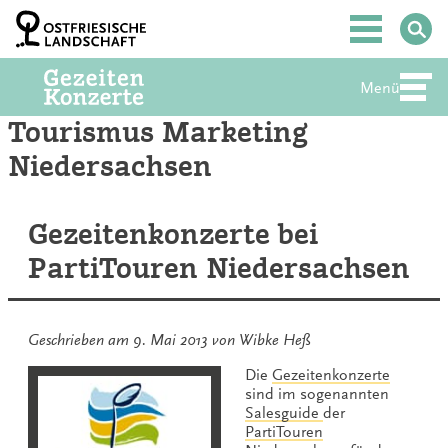
Zum
Inhalt
Hauptmenü
springen
Menü
Abte
Tourismus Marketing
Niedersachsen
Gezeitenkonzerte bei
PartiTouren Niedersachsen
Geschrieben am
9. Mai 2013
von
Wibke Heß
Die
Gezeitenkonzerte
sind im sogenannten
Salesguide
der
PartiTouren