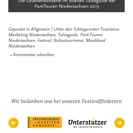
Die Gezeitenkonzerte im zweiten Salesguide der
PartiTouren Niedersachsen 2013
Gepostet in
Allgemein
Unter den Schlagworten
Tourismus
Marketing Niedersachsen
,
Salesguide
,
PartiTouren
Niedersachsen
,
Festival
,
Kulturtourismus
,
Musikland
Niedersachsen
zu
→
Kommentar schreiben
Gezeitenkonzerte
bei
PartiTouren
Niedersachsen
Wir bedanken uns bei unseren Festivalförderern