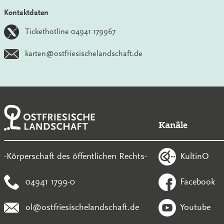
Kontaktdaten
Tickethotline 04941 179967
karten@ostfriesischelandschaft.de
Kanäle
KultinO
-Körperschaft des öffentlichen Rechts-
04941 1799-0
Facebook
ol@ostfriesischelandschaft.de
Youtube