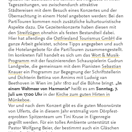
Tageszeitungen, wo zwischendurch attraktive
Städtereisen mit dem Besuch eines Konzertes und der
Übernachtung in einem Hotel angeboten werden: Bei den
PartiTouren kommen noch zusätzliche kulturtouristische
Aspekte dazu. Die Gezeitenkonzerte haben diesen mit
den
Streifzügen
ohnehin als festen Bestandteil dabei.
Hier hat allerdings die
Ostfriesland Tourismus GmbH
die
ganze Arbeit geleistet, schöne Tipps angegeben und auch
die Hotelangebote für die PartiTouren zusammengestellt.
Im konkreten Fall handelt es sich um das
Wort & Musik-
Programm
mit der faszinierenden Schauspielerin Gudrun
Landgrebe, die gemeinsam mit dem Pianisten
Sebastian
Knauer
ein Programm zur Begegnung der Schriftstellerin
und Dichterin Bettina von Arnims mit Ludwig van
Beethoven in Wien im Jahr 1810 auf die Bühne bringt.
„In
einem Weltmeer von Harmonie“
heißt es am
Sonntag, 7.
Juli um 17:00 Uhr
in der
Kirche zum guten Hirten in
Münkeboe
.
Vor und nach dem Konzert gibt es die guten Moorwürste
von Ulferts, die in diesem Jahr erstmalig vom Dörpfest-
erprobten Spitzenteam um Tini Kruse in Eigenregie
gegrillt werden. Für ein tolles Ambiente unterstützt sie
Pastor Wolfgang Beier, der bestimmt auch ein Gläschen