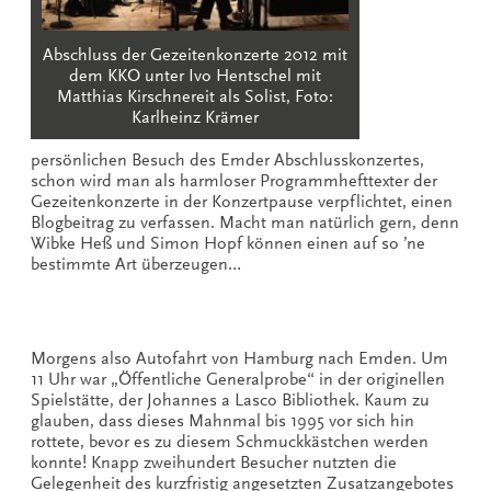
Abschluss der Gezeitenkonzerte 2012 mit
dem KKO unter Ivo Hentschel mit
Matthias Kirschnereit als Solist, Foto:
Karlheinz Krämer
persönlichen Besuch des Emder Abschlusskonzertes,
schon wird man als harmloser Programmhefttexter der
Gezeitenkonzerte in der Konzertpause verpflichtet, einen
Blogbeitrag zu verfassen. Macht man natürlich gern, denn
Wibke Heß und Simon Hopf können einen auf so ’ne
bestimmte Art überzeugen…
Morgens also Autofahrt von Hamburg nach Emden. Um
11 Uhr war „Öffentliche Generalprobe“ in der originellen
Spielstätte, der Johannes a Lasco Bibliothek. Kaum zu
glauben, dass dieses Mahnmal bis 1995 vor sich hin
rottete, bevor es zu diesem Schmuckkästchen werden
konnte! Knapp zweihundert Besucher nutzten die
Gelegenheit des kurzfristig angesetzten Zusatzangebotes