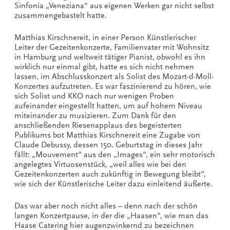
Sinfonia „Veneziana“ aus eigenen Werken gar nicht selbst
zusammengebastelt hatte.
Matthias Kirschnereit, in einer Person Künstlerischer
Leiter der Gezeitenkonzerte, Familienvater mit Wohnsitz
in Hamburg und weltweit tätiger Pianist, obwohl es ihn
wirklich nur einmal gibt, hatte es sich nicht nehmen
lassen, im Abschlusskonzert als Solist des Mozart-d-Moll-
Konzertes aufzutreten. Es war faszinierend zu hören, wie
sich Solist und KKO nach nur wenigen Proben
aufeinander eingestellt hatten, um auf hohem Niveau
miteinander zu musizieren. Zum Dank für den
anschließenden Riesenapplaus des begeisterten
Publikums bot Matthias Kirschnereit eine Zugabe von
Claude Debussy, dessen 150. Geburtstag in dieses Jahr
fällt: „Mouvement“ aus den „Images“, ein sehr motorisch
angelegtes Virtuosenstück, „weil alles wie bei den
Gezeitenkonzerten auch zukünftig in Bewegung bleibt“,
wie sich der Künstlerische Leiter dazu einleitend äußerte.
Das war aber noch nicht alles – denn nach der schön
langen Konzertpause, in der die „Haasen“, wie man das
Haase Catering hier augenzwinkernd zu bezeichnen