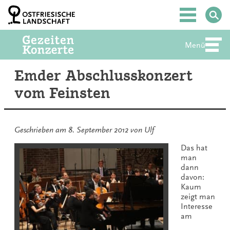
Zum
Inhalt
Hauptmenü
springen
Menü
Abte
Emder Abschlusskonzert
vom Feinsten
Geschrieben am
8. September 2012
von
Ulf
Das hat
man
dann
davon:
Kaum
zeigt man
Interesse
am