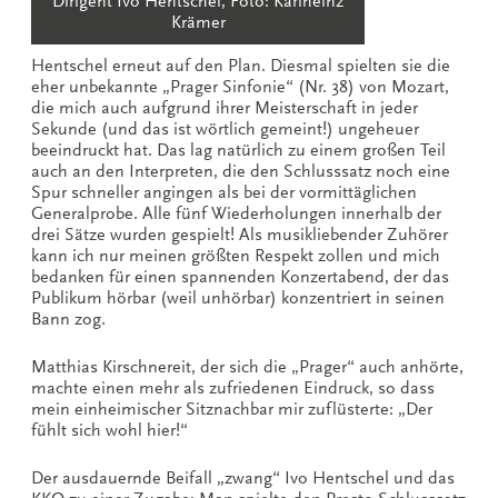
Dirigent Ivo Hentschel, Foto: Karlheinz
Krämer
Hentschel erneut auf den Plan. Diesmal spielten sie die
eher unbekannte „Prager Sinfonie“ (Nr. 38) von Mozart,
die mich auch aufgrund ihrer Meisterschaft in jeder
Sekunde (und das ist wörtlich gemeint!) ungeheuer
beeindruckt hat. Das lag natürlich zu einem großen Teil
auch an den Interpreten, die den Schlusssatz noch eine
Spur schneller angingen als bei der vormittäglichen
Generalprobe. Alle fünf Wiederholungen innerhalb der
drei Sätze wurden gespielt! Als musikliebender Zuhörer
kann ich nur meinen größten Respekt zollen und mich
bedanken für einen spannenden Konzertabend, der das
Publikum hörbar (weil unhörbar) konzentriert in seinen
Bann zog.
Matthias Kirschnereit, der sich die „Prager“ auch anhörte,
machte einen mehr als zufriedenen Eindruck, so dass
mein einheimischer Sitznachbar mir zuflüsterte: „Der
fühlt sich wohl hier!“
Der ausdauernde Beifall „zwang“ Ivo Hentschel und das