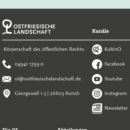
Kanäle
KultinO
-Körperschaft des öffentlichen Rechts-
04941 1799-0
Facebook
ol@ostfriesischelandschaft.de
Youtube
Georgswall 1-5 | 26603 Aurich
Instagram
Newsletter
Die OL
Abteilungen