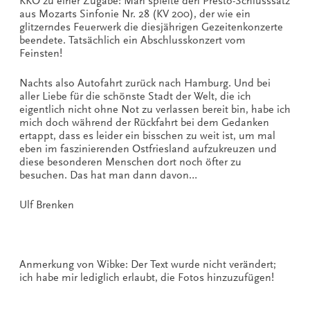
KKO zu einer Zugabe: Man spielte den Presto-Schlusssatz
aus Mozarts Sinfonie Nr. 28 (KV 200), der wie ein
glitzerndes Feuerwerk die diesjährigen Gezeitenkonzerte
beendete. Tatsächlich ein Abschlusskonzert vom
Feinsten!
Nachts also Autofahrt zurück nach Hamburg. Und bei
aller Liebe für die schönste Stadt der Welt, die ich
eigentlich nicht ohne Not zu verlassen bereit bin, habe ich
mich doch während der Rückfahrt bei dem Gedanken
ertappt, dass es leider ein bisschen zu weit ist, um mal
eben im faszinierenden Ostfriesland aufzukreuzen und
diese besonderen Menschen dort noch öfter zu
besuchen. Das hat man dann davon…
Ulf Brenken
Anmerkung von Wibke: Der Text wurde nicht verändert;
ich habe mir lediglich erlaubt, die Fotos hinzuzufügen!