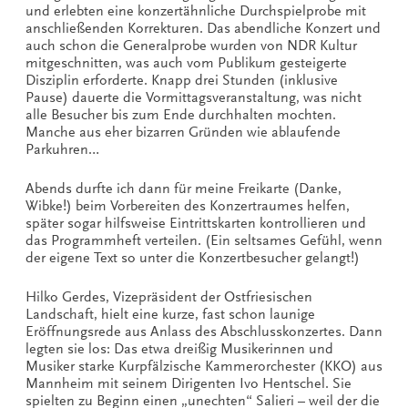
und erlebten eine konzertähnliche Durchspielprobe mit
anschließenden Korrekturen. Das abendliche Konzert und
auch schon die Generalprobe wurden von NDR Kultur
mitgeschnitten, was auch vom Publikum gesteigerte
Disziplin erforderte. Knapp drei Stunden (inklusive
Pause) dauerte die Vormittagsveranstaltung, was nicht
alle Besucher bis zum Ende durchhalten mochten.
Manche aus eher bizarren Gründen wie ablaufende
Parkuhren…
Abends durfte ich dann für meine Freikarte (Danke,
Wibke!) beim Vorbereiten des Konzertraumes helfen,
später sogar hilfsweise Eintrittskarten kontrollieren und
das Programmheft verteilen. (Ein seltsames Gefühl, wenn
der eigene Text so unter die Konzertbesucher gelangt!)
Hilko Gerdes, Vizepräsident der Ostfriesischen
Landschaft, hielt eine kurze, fast schon launige
Eröffnungsrede aus Anlass des Abschlusskonzertes. Dann
legten sie los: Das etwa dreißig Musikerinnen und
Musiker starke Kurpfälzische Kammerorchester (KKO) aus
Mannheim mit seinem Dirigenten Ivo Hentschel. Sie
spielten zu Beginn einen „unechten“ Salieri – weil der die