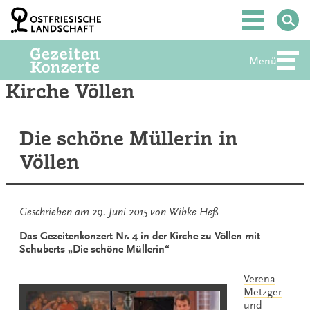
Zum
Inhalt
Hauptmenü
springen
Menü
Abte
Kirche Völlen
Die schöne Müllerin in
Völlen
Geschrieben am
29. Juni 2015
von
Wibke Heß
Das Gezeitenkonzert Nr. 4 in der Kirche zu Völlen mit
Schuberts „Die schöne Müllerin“
Verena
Metzger
und