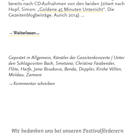
bereits nach CD-Aufnahmen von den beiden (zitiert nach
Hopf, Simon: „
Goldene 45 Minuten Unterricht
“. Die
Gezeitenblogbeiträge. Aurich 2014) …
„Zum
→Weiterlesen…
Klingen
gebracht“
Gepostet in
Allgemein
,
Künstler der Gezeitenkonzerte
Unter
den Schlagworten
Bach
,
Smetana
,
Christina Fassbender
,
Flöte
,
Harfe
,
Jana Bouskova
,
Benda
,
Doppler
,
Kirche Völlen
,
Moldau
,
Zamara
zu
→
Kommentar schreiben
Zum
Klingen
gebracht
Wir bedanken uns bei unseren Festivalförderern