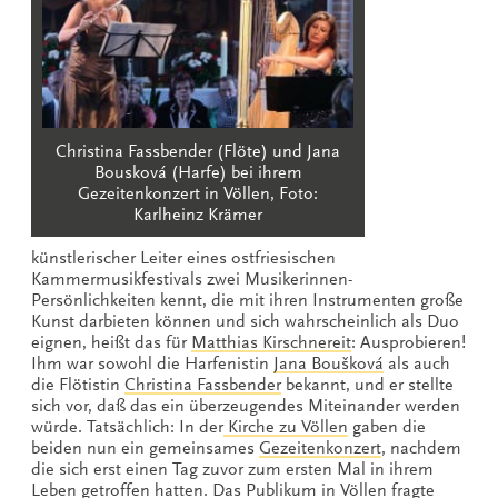
Christina Fassbender (Flöte) und Jana
Bousková (Harfe) bei ihrem
Gezeitenkonzert in Völlen, Foto:
Karlheinz Krämer
künstlerischer Leiter eines ostfriesischen
Kammermusikfestivals zwei Musikerinnen-
Persönlichkeiten kennt, die mit ihren Instrumenten große
Kunst darbieten können und sich wahrscheinlich als Duo
eignen, heißt das für
Matthias Kirschnereit
: Ausprobieren!
Ihm war sowohl die Harfenistin
Jana Boušková
als auch
die Flötistin
Christina Fassbender
bekannt, und er stellte
sich vor, daß das ein überzeugendes Miteinander werden
würde. Tatsächlich: In der
Kirche zu Völlen
gaben die
beiden nun ein gemeinsames
Gezeitenkonzert
, nachdem
die sich erst einen Tag zuvor zum ersten Mal in ihrem
Leben getroffen hatten. Das Publikum in Völlen fragte