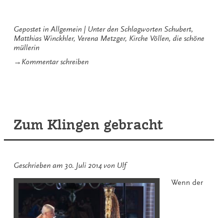
Müllerin
in
Völlen“
Gepostet in
Allgemein
Unter den Schlagworten
Schubert
,
Matthias Winckhler
,
Verena Metzger
,
Kirche Völlen
,
die schöne
müllerin
zu
→
Kommentar schreiben
Die
schöne
Müllerin
in
Völlen
Zum Klingen gebracht
Geschrieben am
30. Juli 2014
von
Ulf
Wenn der