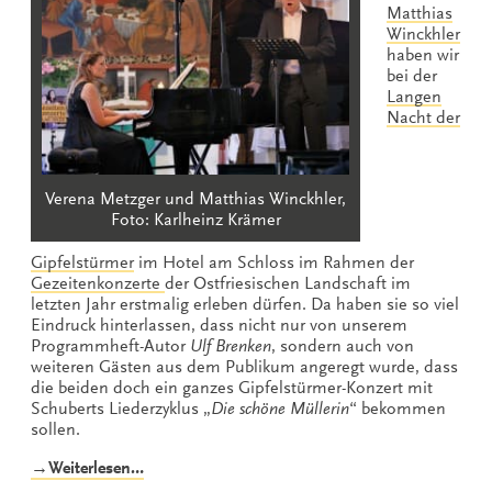
Matthias
Winckhler
haben wir
bei der
Langen
Nacht der
Verena Metzger und Matthias Winckhler,
Foto: Karlheinz Krämer
Gipfelstürmer
im Hotel am Schloss im Rahmen der
Gezeitenkonzerte
der Ostfriesischen Landschaft im
letzten Jahr erstmalig erleben dürfen. Da haben sie so viel
Eindruck hinterlassen, dass nicht nur von unserem
Programmheft-Autor
Ulf Brenken
, sondern auch von
weiteren Gästen aus dem Publikum angeregt wurde, dass
die beiden doch ein ganzes Gipfelstürmer-Konzert mit
Schuberts Liederzyklus „
Die schöne Müllerin
“ bekommen
sollen.
„Die
→Weiterlesen…
schöne