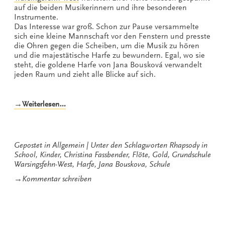
auf die beiden Musikerinnern und ihre besonderen
Instrumente.
Das Interesse war groß. Schon zur Pause versammelte
sich eine kleine Mannschaft vor den Fenstern und presste
die Ohren gegen die Scheiben, um die Musik zu hören
und die majestätische Harfe zu bewundern. Egal, wo sie
steht, die goldene Harfe von Jana Bousková verwandelt
jeden Raum und zieht alle Blicke auf sich.
„Goldene
→Weiterlesen…
45
Minuten
Unterricht“
Gepostet in
Allgemein
Unter den Schlagworten
Rhapsody in
School
,
Kinder
,
Christina Fassbender
,
Flöte
,
Gold
,
Grundschule
Warsingsfehn-West
,
Harfe
,
Jana Bouskova
,
Schule
zu
→
Kommentar schreiben
Goldene
45
Minuten
Unterricht