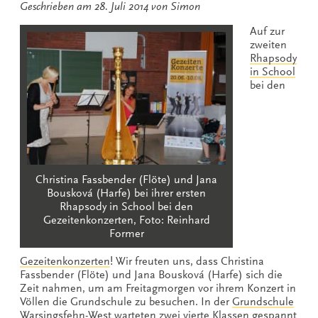
Geschrieben am
28. Juli 2014
von
Simon
Auf zur
zweiten
Rhapsody
in School
bei den
Christina Fassbender (Flöte) und Jana
Bousková (Harfe) bei ihrer ersten
Rhapsody in School bei den
Gezeitenkonzerten, Foto: Reinhard
Former
Gezeitenkonzerten
! Wir freuten uns, dass Christina
Fassbender (Flöte) und Jana Bousková (Harfe) sich die
Zeit nahmen, um am Freitagmorgen vor ihrem Konzert in
Völlen die Grundschule zu besuchen. In der
Grundschule
Warsingsfehn-West
warteten zwei vierte Klassen gespannt