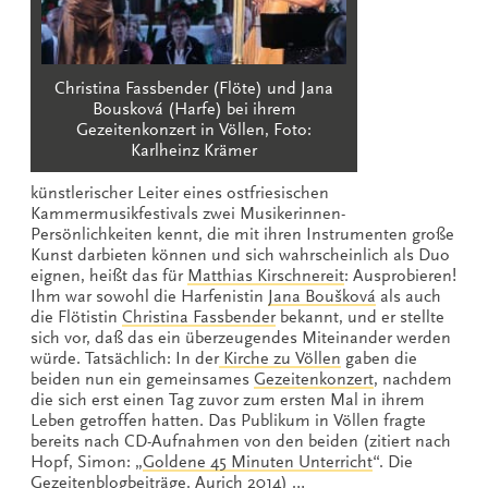
Christina Fassbender (Flöte) und Jana
Bousková (Harfe) bei ihrem
Gezeitenkonzert in Völlen, Foto:
Karlheinz Krämer
künstlerischer Leiter eines ostfriesischen
Kammermusikfestivals zwei Musikerinnen-
Persönlichkeiten kennt, die mit ihren Instrumenten große
Kunst darbieten können und sich wahrscheinlich als Duo
eignen, heißt das für
Matthias Kirschnereit
: Ausprobieren!
Ihm war sowohl die Harfenistin
Jana Boušková
als auch
die Flötistin
Christina Fassbender
bekannt, und er stellte
sich vor, daß das ein überzeugendes Miteinander werden
würde. Tatsächlich: In der
Kirche zu Völlen
gaben die
beiden nun ein gemeinsames
Gezeitenkonzert
, nachdem
die sich erst einen Tag zuvor zum ersten Mal in ihrem
Leben getroffen hatten. Das Publikum in Völlen fragte
bereits nach CD-Aufnahmen von den beiden (zitiert nach
Hopf, Simon: „
Goldene 45 Minuten Unterricht
“. Die
Gezeitenblogbeiträge. Aurich 2014) …