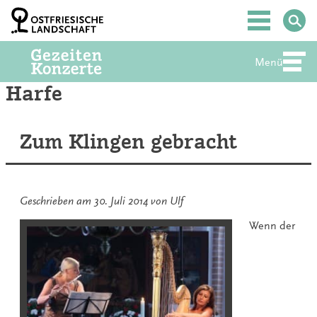
Zum
Inhalt
Hauptmenü
springen
Menü
Abte
Harfe
Zum Klingen gebracht
Geschrieben am
30. Juli 2014
von
Ulf
Wenn der