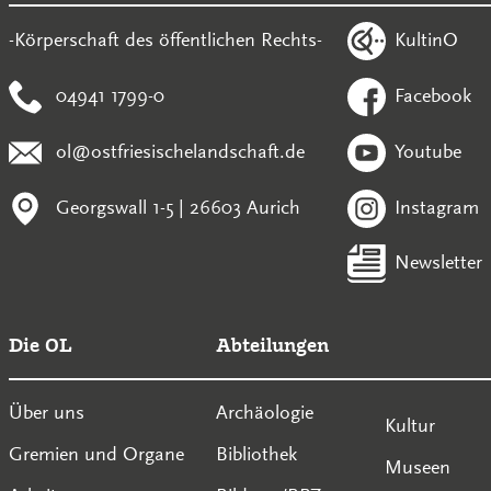
KultinO
-Körperschaft des öffentlichen Rechts-
04941 1799-0
Facebook
ol@ostfriesischelandschaft.de
Youtube
Georgswall 1-5 | 26603 Aurich
Instagram
Newsletter
Die OL
Abteilungen
Über uns
Archäologie
Kultur
Gremien und Organe
Bibliothek
Museen