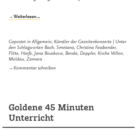
„Zum
→Weiterlesen…
Klingen
gebracht“
Gepostet in
Allgemein
,
Künstler der Gezeitenkonzerte
Unter
den Schlagworten
Bach
,
Smetana
,
Christina Fassbender
,
Flöte
,
Harfe
,
Jana Bouskova
,
Benda
,
Doppler
,
Kirche Völlen
,
Moldau
,
Zamara
zu
→
Kommentar schreiben
Zum
Klingen
gebracht
Goldene 45 Minuten
Unterricht