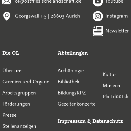
ol@ostfriesischelandschaft.de
Youtube
Georgswall 1-5 | 26603 Aurich
Instagram
Newsletter
Die OL
Abteilungen
Über uns
Archäologie
Kultur
Gremien und Organe
Bibliothek
Museen
Arbeitsgruppen
Bildung/RPZ
Plattdüütsk
Förderungen
Gezeitenkonzerte
Presse
Impressum
&
Datenschutz
Stellenanzeigen