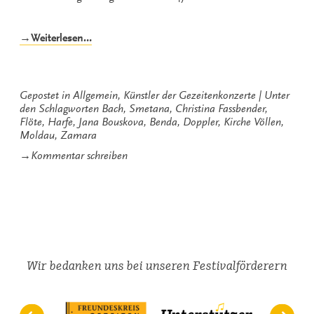
„Zum
→Weiterlesen…
Klingen
gebracht“
Gepostet in
Allgemein
,
Künstler der Gezeitenkonzerte
Unter
den Schlagworten
Bach
,
Smetana
,
Christina Fassbender
,
Flöte
,
Harfe
,
Jana Bouskova
,
Benda
,
Doppler
,
Kirche Völlen
,
Moldau
,
Zamara
zu
→
Kommentar schreiben
Zum
Klingen
gebracht
Wir bedanken uns bei unseren Festivalförderern