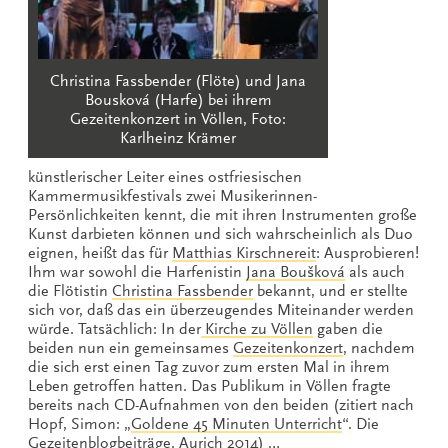
Christina Fassbender (Flöte) und Jana
Bousková (Harfe) bei ihrem
Gezeitenkonzert in Völlen, Foto:
Karlheinz Krämer
künstlerischer Leiter eines ostfriesischen
Kammermusikfestivals zwei Musikerinnen-
Persönlichkeiten kennt, die mit ihren Instrumenten große
Kunst darbieten können und sich wahrscheinlich als Duo
eignen, heißt das für
Matthias Kirschnereit
: Ausprobieren!
Ihm war sowohl die Harfenistin
Jana Boušková
als auch
die Flötistin
Christina Fassbender
bekannt, und er stellte
sich vor, daß das ein überzeugendes Miteinander werden
würde. Tatsächlich: In der
Kirche zu Völlen
gaben die
beiden nun ein gemeinsames
Gezeitenkonzert
, nachdem
die sich erst einen Tag zuvor zum ersten Mal in ihrem
Leben getroffen hatten. Das Publikum in Völlen fragte
bereits nach CD-Aufnahmen von den beiden (zitiert nach
Hopf, Simon: „
Goldene 45 Minuten Unterricht
“. Die
Gezeitenblogbeiträge. Aurich 2014) …