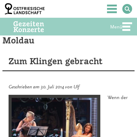
Zum
Inhalt
Hauptmenü
springen
Menü
Abte
Moldau
Zum Klingen gebracht
Geschrieben am
30. Juli 2014
von
Ulf
Wenn der