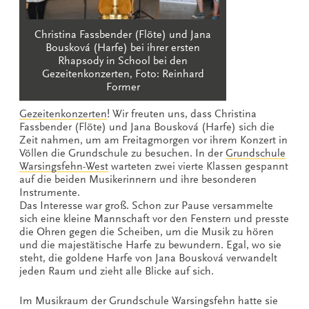
Christina Fassbender (Flöte) und Jana
Bousková (Harfe) bei ihrer ersten
Rhapsody in School bei den
Gezeitenkonzerten, Foto: Reinhard
Former
Gezeitenkonzerten
! Wir freuten uns, dass Christina
Fassbender (Flöte) und Jana Bousková (Harfe) sich die
Zeit nahmen, um am Freitagmorgen vor ihrem Konzert in
Völlen die Grundschule zu besuchen. In der
Grundschule
Warsingsfehn-West
warteten zwei vierte Klassen gespannt
auf die beiden Musikerinnern und ihre besonderen
Instrumente.
Das Interesse war groß. Schon zur Pause versammelte
sich eine kleine Mannschaft vor den Fenstern und presste
die Ohren gegen die Scheiben, um die Musik zu hören
und die majestätische Harfe zu bewundern. Egal, wo sie
steht, die goldene Harfe von Jana Bousková verwandelt
jeden Raum und zieht alle Blicke auf sich.
Im Musikraum der Grundschule Warsingsfehn hatte sie