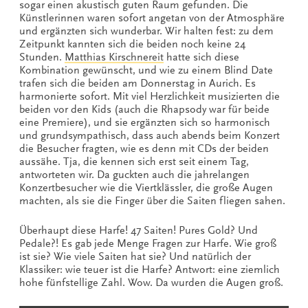
sogar einen akustisch guten Raum gefunden. Die
Künstlerinnen waren sofort angetan von der Atmosphäre
und ergänzten sich wunderbar. Wir halten fest: zu dem
Zeitpunkt kannten sich die beiden noch keine 24
Stunden.
Matthias Kirschnereit
hatte sich diese
Kombination gewünscht, und wie zu einem Blind Date
trafen sich die beiden am Donnerstag in Aurich. Es
harmonierte sofort. Mit viel Herzlichkeit musizierten die
beiden vor den Kids (auch die Rhapsody war für beide
eine Premiere), und sie ergänzten sich so harmonisch
und grundsympathisch, dass auch abends beim Konzert
die Besucher fragten, wie es denn mit CDs der beiden
aussähe. Tja, die kennen sich erst seit einem Tag,
antworteten wir. Da guckten auch die jahrelangen
Konzertbesucher wie die Viertklässler, die große Augen
machten, als sie die Finger über die Saiten fliegen sahen.
Überhaupt diese Harfe! 47 Saiten! Pures Gold? Und
Pedale?! Es gab jede Menge Fragen zur Harfe. Wie groß
ist sie? Wie viele Saiten hat sie? Und natürlich der
Klassiker: wie teuer ist die Harfe? Antwort: eine ziemlich
hohe fünfstellige Zahl. Wow. Da wurden die Augen groß.