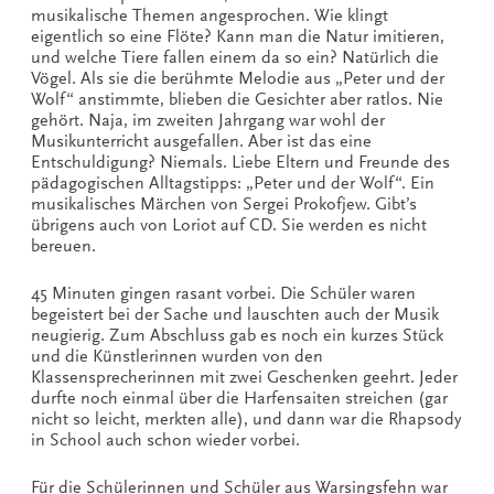
musikalische Themen angesprochen. Wie klingt
eigentlich so eine Flöte? Kann man die Natur imitieren,
und welche Tiere fallen einem da so ein? Natürlich die
Vögel. Als sie die berühmte Melodie aus „Peter und der
Wolf“ anstimmte, blieben die Gesichter aber ratlos. Nie
gehört. Naja, im zweiten Jahrgang war wohl der
Musikunterricht ausgefallen. Aber ist das eine
Entschuldigung? Niemals. Liebe Eltern und Freunde des
pädagogischen Alltagstipps: „Peter und der Wolf“. Ein
musikalisches Märchen von Sergei Prokofjew. Gibt’s
übrigens auch von Loriot auf CD. Sie werden es nicht
bereuen.
45 Minuten gingen rasant vorbei. Die Schüler waren
begeistert bei der Sache und lauschten auch der Musik
neugierig. Zum Abschluss gab es noch ein kurzes Stück
und die Künstlerinnen wurden von den
Klassensprecherinnen mit zwei Geschenken geehrt. Jeder
durfte noch einmal über die Harfensaiten streichen (gar
nicht so leicht, merkten alle), und dann war die Rhapsody
in School auch schon wieder vorbei.
Für die Schülerinnen und Schüler aus Warsingsfehn war