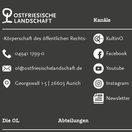
Kanäle
KultinO
-Körperschaft des öffentlichen Rechts-
04941 1799-0
Facebook
ol@ostfriesischelandschaft.de
Youtube
Georgswall 1-5 | 26603 Aurich
Instagram
Newsletter
Die OL
Abteilungen