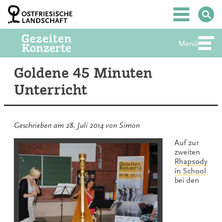
Zum
Inhalt
Hauptmenü
springen
Menü
Abte
Goldene 45 Minuten
Unterricht
Geschrieben am
28. Juli 2014
von
Simon
Auf zur
zweiten
Rhapsody
in School
bei den