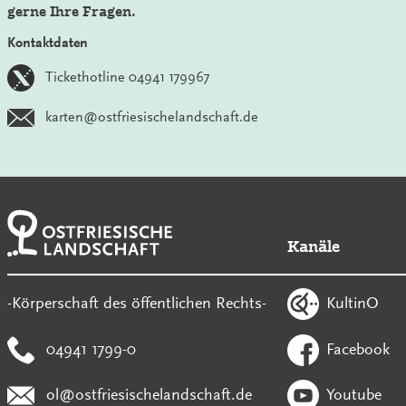
gerne Ihre Fragen.
Kontaktdaten
Tickethotline 04941 179967
karten@ostfriesischelandschaft.de
Kanäle
KultinO
-Körperschaft des öffentlichen Rechts-
04941 1799-0
Facebook
ol@ostfriesischelandschaft.de
Youtube