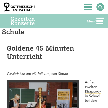
Zum
Inhalt
Hauptmenü
springen
Menü
Abte
Schule
Goldene 45 Minuten
Unterricht
Geschrieben am
28. Juli 2014
von
Simon
Auf zur
zweiten
Rhapsody
in School
bei den