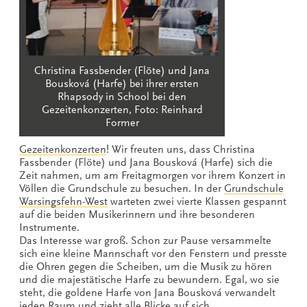
Christina Fassbender (Flöte) und Jana
Bousková (Harfe) bei ihrer ersten
Rhapsody in School bei den
Gezeitenkonzerten, Foto: Reinhard
Former
Gezeitenkonzerten
! Wir freuten uns, dass Christina
Fassbender (Flöte) und Jana Bousková (Harfe) sich die
Zeit nahmen, um am Freitagmorgen vor ihrem Konzert in
Völlen die Grundschule zu besuchen. In der
Grundschule
Warsingsfehn-West
warteten zwei vierte Klassen gespannt
auf die beiden Musikerinnern und ihre besonderen
Instrumente.
Das Interesse war groß. Schon zur Pause versammelte
sich eine kleine Mannschaft vor den Fenstern und presste
die Ohren gegen die Scheiben, um die Musik zu hören
und die majestätische Harfe zu bewundern. Egal, wo sie
steht, die goldene Harfe von Jana Bousková verwandelt
jeden Raum und zieht alle Blicke auf sich.