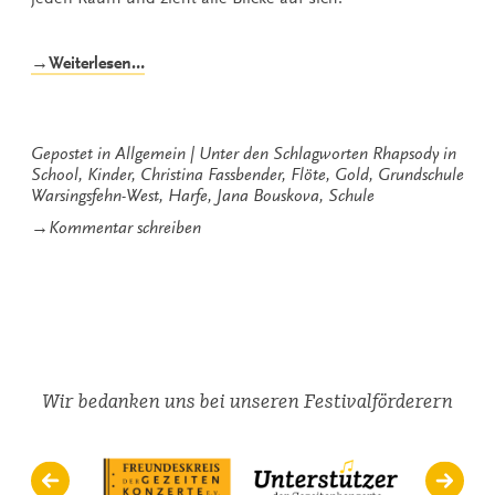
„Goldene
→Weiterlesen…
45
Minuten
Unterricht“
Gepostet in
Allgemein
Unter den Schlagworten
Rhapsody in
School
,
Kinder
,
Christina Fassbender
,
Flöte
,
Gold
,
Grundschule
Warsingsfehn-West
,
Harfe
,
Jana Bouskova
,
Schule
zu
→
Kommentar schreiben
Goldene
45
Minuten
Unterricht
Wir bedanken uns bei unseren Festivalförderern