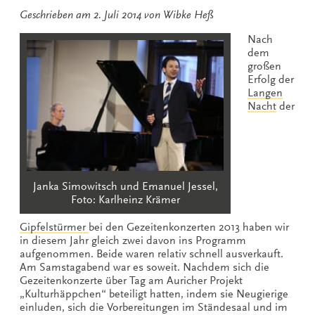
Geschrieben am
2. Juli 2014
von
Wibke Heß
Nach
dem
großen
Erfolg der
Langen
Nacht
der
Janka Simowitsch und Emanuel Jessel,
Foto: Karlheinz Krämer
Gipfelstürmer
bei den Gezeitenkonzerten 2013 haben wir
in diesem Jahr gleich zwei davon ins Programm
aufgenommen. Beide waren relativ schnell ausverkauft.
Am Samstagabend war es soweit. Nachdem sich die
Gezeitenkonzerte über Tag am Auricher Projekt
„Kulturhäppchen“ beteiligt hatten, indem sie Neugierige
einluden, sich die Vorbereitungen im Ständesaal und im