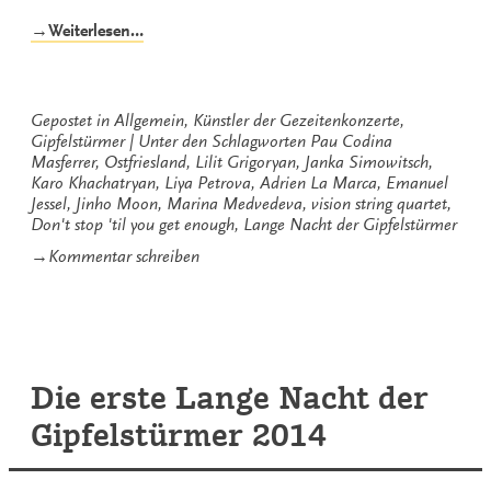
„Don’t
→Weiterlesen…
stop
‚til
you
get
Gepostet in
Allgemein
,
Künstler der Gezeitenkonzerte
,
enough“
Gipfelstürmer
Unter den Schlagworten
Pau Codina
Masferrer
,
Ostfriesland
,
Lilit Grigoryan
,
Janka Simowitsch
,
Karo Khachatryan
,
Liya Petrova
,
Adrien La Marca
,
Emanuel
Jessel
,
Jinho Moon
,
Marina Medvedeva
,
vision string quartet
,
Don't stop 'til you get enough
,
Lange Nacht der Gipfelstürmer
zu
→
Kommentar schreiben
Don’t
stop
‚til
you
get
enough
Die erste Lange Nacht der
Gipfelstürmer 2014