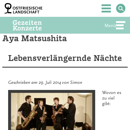
Zum
Inhalt
Hauptmenü
springen
Menü
Abte
Aya Matsushita
Lebensverlängernde Nächte
Geschrieben am
29. Juli 2014
von
Simon
Wovon es
zu viel
gibt: