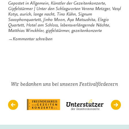
Gepostet in
Allgemein
,
Künstler der Gezeitenkonzerte
,
Gipfelstürmer
Unter den Schlagworten
Verena Metzger
,
Vasyl
Kotys
,
aurich
,
lange nacht
,
Tino Kühn
,
Signum
Saxophonquartett
,
Jinho Moon
,
Aya Matsushita
,
Elegio
Quartett
,
Hotel am Schloss
,
lebensverlängernde Nächte
,
Matthias Winckhler
,
gipfelstürmer
,
gezeitenkonzerte
zu
→
Kommentar schreiben
Lebensverlängernde
Nächte
Wir bedanken uns bei unseren Festivalförderern