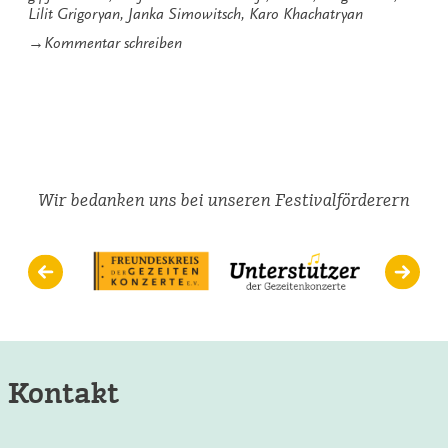
Lilit Grigoryan
,
Janka Simowitsch
,
Karo Khachatryan
zu
→
Kommentar schreiben
Die
erste
Lange
Nacht
der
Gipfelstürmer
2014
Wir bedanken uns bei unseren Festivalförderern
Kontakt