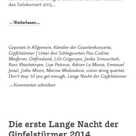
das Solokonzert 2015…
„Don’t
→Weiterlesen…
stop
‚til
you
get
Gepostet in
Allgemein
,
Künstler der Gezeitenkonzerte
,
enough“
Gipfelstürmer
Unter den Schlagworten
Pau Codina
Masferrer
,
Ostfriesland
,
Lilit Grigoryan
,
Janka Simowitsch
,
Karo Khachatryan
,
Liya Petrova
,
Adrien La Marca
,
Emanuel
Jessel
,
Jinho Moon
,
Marina Medvedeva
,
vision string quartet
,
Don't stop 'til you get enough
,
Lange Nacht der Gipfelstürmer
zu
→
Kommentar schreiben
Don’t
stop
‚til
you
get
enough
Die erste Lange Nacht der
Gipfelstürmer 2014