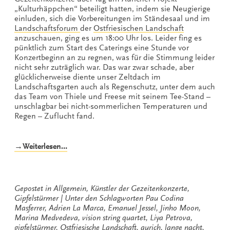
„Kulturhäppchen“ beteiligt hatten, indem sie Neugierige
einluden, sich die Vorbereitungen im Ständesaal und im
Landschaftsforum
der
Ostfriesischen Landschaft
anzuschauen, ging es um 18:00 Uhr los. Leider fing es
pünktlich zum Start des Caterings eine Stunde vor
Konzertbeginn an zu regnen, was für die Stimmung leider
nicht sehr zuträglich war. Das war zwar schade, aber
glücklicherweise diente unser Zeltdach im
Landschaftsgarten auch als Regenschutz, unter dem auch
das Team von Thiele und Freese mit seinem Tee-Stand –
unschlagbar bei nicht-sommerlichen Temperaturen und
Regen – Zuflucht fand.
„Die
→Weiterlesen…
erste
Lange
Nacht
der
Gepostet in
Allgemein
,
Künstler der Gezeitenkonzerte
,
Gipfelstürmer
Gipfelstürmer
Unter den Schlagworten
Pau Codina
2014“
Masferrer
,
Adrien La Marca
,
Emanuel Jessel
,
Jinho Moon
,
Marina Medvedeva
,
vision string quartet
,
Liya Petrova
,
gipfelstürmer
,
Ostfriesische Landschaft
,
aurich
,
lange nacht
,