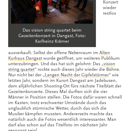
Konzert
wieder
restlos
Das vision string quartet beim
Gezeitenkonzert in Dangast, Foto:
Karlheinz Krämer
ausverkauft. Selbst der offene Nebenraum im
Alten
Kurhaus Dangast
wurde geöffnet, um weiteres Publikum
unterzubringen. Und das hat sich gelohnt: Das „
vision
string quartet
“ rockte auch dieses Jahr wieder die Bühne.
Nur nicht bei der „
Langen Nacht der Gipfelstürmer
“ wie
letztes Jahr, sondern im Kurort Dangast am Jadebusen,
dem alljährlichen Shooting-Ort fürs nächste Titelblatt der
Gezeitenkonzerte. Dieses Mal durften sich die vier
Männer in Position stellen. Die Fotos dafür waren schnell
im Kasten, trotz erschwerter Umstände durch das
unglaublich stürmische Wetter, durch das sich die
Musiker kämpfen mussten. Andererseits machte das
natürlich auch die Fotos wesentlich interessanter. Man
darf also schon auf das Titelfoto im nächsten Jahr
gespannt sein!