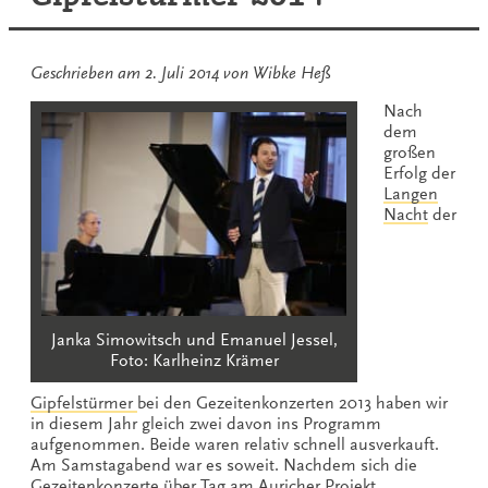
Geschrieben am
2. Juli 2014
von
Wibke Heß
Nach
dem
großen
Erfolg der
Langen
Nacht
der
Janka Simowitsch und Emanuel Jessel,
Foto: Karlheinz Krämer
Gipfelstürmer
bei den Gezeitenkonzerten 2013 haben wir
in diesem Jahr gleich zwei davon ins Programm
aufgenommen. Beide waren relativ schnell ausverkauft.
Am Samstagabend war es soweit. Nachdem sich die
Gezeitenkonzerte über Tag am Auricher Projekt