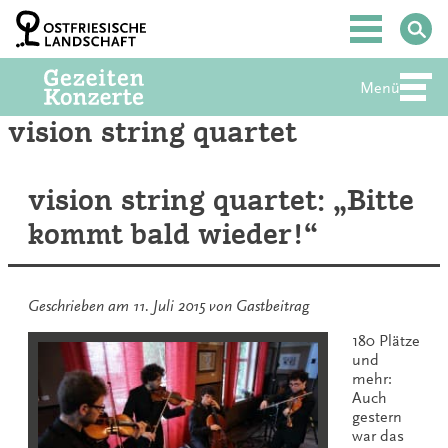
Zum
Inhalt
Hauptmenü
springen
Menü
Abte
vision string quartet
vision string quartet: „Bitte
kommt bald wieder!“
Geschrieben am
11. Juli 2015
von
Gastbeitrag
180 Plätze
und
mehr:
Auch
gestern
war das