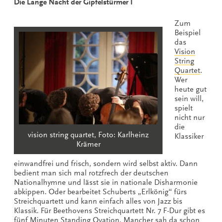
Die Lange Nacht der Gipfelstürmer I
Zum
Beispiel
das
Vision
String
Quartet
.
Wer
heute gut
sein will,
spielt
nicht nur
die
vision string quartet, Foto: Karlheinz
Klassiker
Krämer
einwandfrei und frisch, sondern wird selbst aktiv. Dann
bedient man sich mal rotzfrech der deutschen
Nationalhymne und lässt sie in nationale Disharmonie
abkippen. Oder bearbeitet Schuberts „Erlkönig“ fürs
Streichquartett und kann einfach alles von Jazz bis
Klassik. Für Beethovens Streichquartett Nr. 7 F-Dur gibt es
fünf Minuten Standing Ovation. Mancher sah da schon