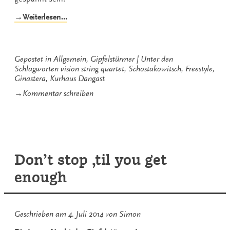
„vision
→Weiterlesen…
string
quartet:
„Bitte
kommt
Gepostet in
Allgemein
,
Gipfelstürmer
Unter den
bald
Schlagworten
vision string quartet
,
Schostakowitsch
,
Freestyle
,
wieder!““
Ginastera
,
Kurhaus Dangast
zu
→
Kommentar schreiben
vision
string
quartet:
„Bitte
kommt
bald
Don’t stop ‚til you get
wieder!“
enough
Geschrieben am
4. Juli 2014
von
Simon