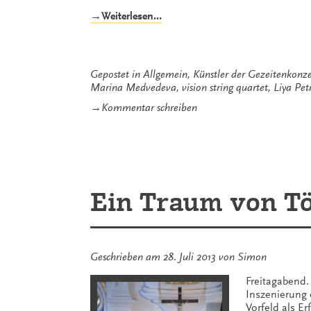
„Die
→Weiterlesen…
erste
Lange
Nacht
der
Gepostet in
Allgemein
,
Künstler der Gezeitenkonze
Gipfelstürmer
Marina Medvedeva
,
vision string quartet
,
Liya Pet
2014“
zu
→
Kommentar schreiben
Die
erste
Lange
Nacht
der
Gipfelstürmer
Ein Traum von To
2014
Geschrieben am
28. Juli 2013
von
Simon
Freitagabend.
Inszenierung e
Vorfeld als Er