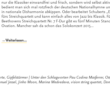
nur die Klassiker einwandfrei und frisch, sondern wird selbst akti
bedient man sich mal rotzfrech der deutschen Nationalhymne und 
in nationale Disharmonie abkippen. Oder bearbeitet Schuberts „Er
fürs Streichquartett und kann einfach alles von Jazz bis Klassik. Fu
Beethovens Streichquartett Nr. 7 F-Dur gibt es fünf Minuten Stan
Ovation. Mancher sah da schon das Solokonzert 2015…
„Don’t
→Weiterlesen…
stop
‚til
you
get
enough“
rte
,
Gipfelstürmer
Unter den Schlagworten
Pau Codina Masferrer
,
Ost
uel Jessel
,
Jinho Moon
,
Marina Medvedeva
,
vision string quartet
,
Don'