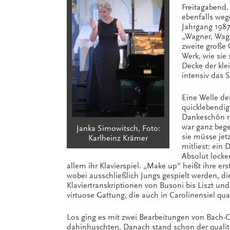
Freitagabend.
ebenfalls weg
Jahrgang 1987
„Wagner, Wagn
zweite große 
Werk, wie sie 
Decke der kle
intensiv das S
Eine Welle de
quicklebendig
Dankeschön r
war ganz bege
Janka Simowitsch, Foto:
sie müsse jet
Karlheinz Krämer
mitliest: ein D
Absolut locke
allem ihr Klavierspiel. „Make up“ heißt ihre er
wobei ausschließlich Jungs gespielt werden, di
Klaviertranskriptionen von Busoni bis Liszt und
virtuose Gattung, die auch in Carolinensiel q
Los ging es mit zwei Bearbeitungen von Bach-Ch
dahinhuschten. Danach stand schon der qualit