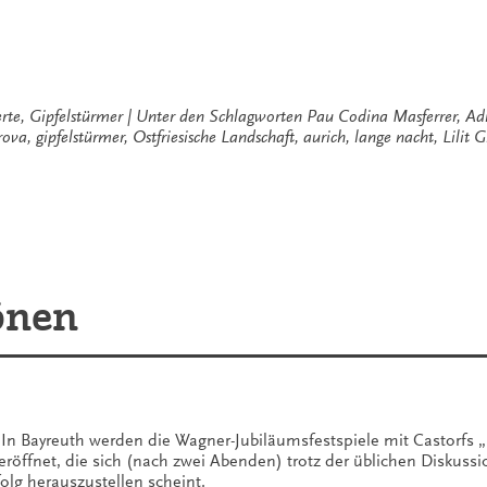
rte
,
Gipfelstürmer
Unter den Schlagworten
Pau Codina Masferrer
,
Ad
rova
,
gipfelstürmer
,
Ostfriesische Landschaft
,
aurich
,
lange nacht
,
Lilit 
̈nen
 In Bayreuth werden die Wagner-Jubiläumsfestspiele mit Castorfs „
röffnet, die sich (nach zwei Abenden) trotz der üblichen Diskuss
folg herauszustellen scheint.