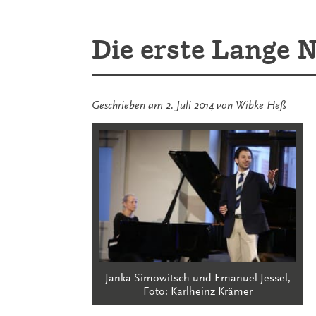
you
get
enough
Die erste Lange N
Geschrieben am
2. Juli 2014
von
Wibke Heß
Janka Simowitsch und Emanuel Jessel,
Foto: Karlheinz Krämer