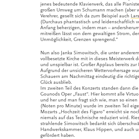
jenes bedeutende Klavierwerk, das alle Pianis
großen Umweg um Schumann machen (aber we
Verehrer, gesellt sich da zum Beispiel auch
Lar
(Durchaus phantastisch und leidenschaftlich 
Anfang beherzigen, indem man – andersherum f
mitreißen lässt von dem gewaltigen Strom, de
Unmöglichkeit, Grenzen sprengend.“
Nun also Janka Simowitsch, die unter anderem 
vollbesetzte Kirche mit in dieses Meisterwerk d
und unspielbar ist. Großer Applaus bereits zur
Aufgrund der unsicheren Wettervorhersage wur
Schauern am Nachmittag eindeutig die richti
Glück ausblieb.
Im zweiten Teil des Konzerts standen dann die 
Gounods Oper „Faust“. Hier kommt alle Virtuosi
und her und man fragt sich wie, man so einen
(Noten pro Minute) wurde im zweiten Teil eigen
Mozarts „Hochzeit des Figaro“ erreicht sie noc
niemals auf das Technische reduziert wird. Rie
strahlende Simowitsch bedankt sich überschwä
Handwerkskammer, Klaus Hippen, und auch un
gefördert haben.