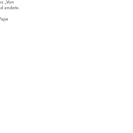
ns „Von
nd endete.
 Pape