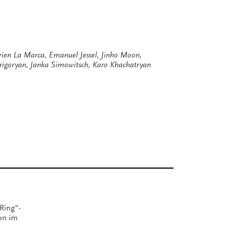
rien La Marca
,
Emanuel Jessel
,
Jinho Moon
,
Grigoryan
,
Janka Simowitsch
,
Karo Khachatryan
Ring“-
ion im