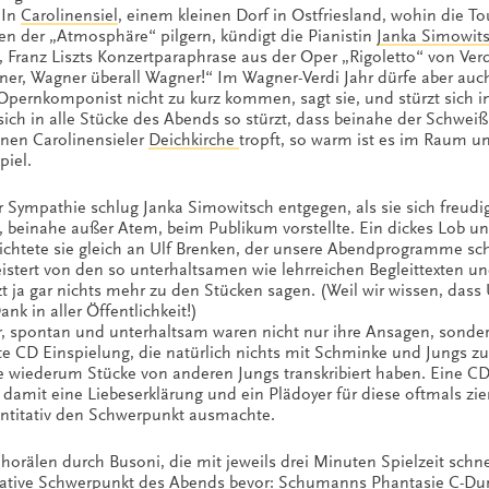
 In
Carolinensiel
, einem kleinen Dorf in Ostfriesland, wohin die To
en der „Atmosphäre“ pilgern, kündigt die Pianistin
Janka Simowit
, Franz Liszts Konzertparaphrase aus der Oper „Rigoletto“ von Verd
er, Wagner überall Wagner!“ Im Wagner-Verdi Jahr dürfe aber auc
Opernkomponist nicht zu kurz kommen, sagt sie, und stürzt sich in
sich in alle Stücke des Abends so stürzt, dass beinahe der Schwei
inen Carolinensieler
Deichkirche
tropft, so warm ist es im Raum u
piel.
r Sympathie schlug Janka Simowitsch entgegen, als sie sich freudi
, beinahe außer Atem, beim Publikum vorstellte. Ein dickes Lob u
ichtete sie gleich an Ulf Brenken, der unsere Abendprogramme schr
istert von den so unterhaltsamen wie lehrreichen Begleittexten u
zt ja gar nichts mehr zu den Stücken sagen. (Weil wir wissen, dass 
ank in aller Öffentlichkeit!)
r, spontan und unterhaltsam waren nicht nur ihre Ansagen, sonder
ste CD Einspielung, die natürlich nichts mit Schminke und Jungs zu
e wiederum Stücke von anderen Jungs transkribiert haben. Eine CD
 damit eine Liebeserklärung und ein Plädoyer für diese oftmals zi
uantitativ den Schwerpunkt ausmachte.
orälen durch Busoni, die mit jeweils drei Minuten Spielzeit schne
ative Schwerpunkt des Abends bevor: Schumanns Phantasie C-Dur 