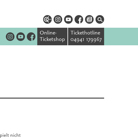
Online-
Tickethotline
Ticketshop
04941 179967
pielt nicht