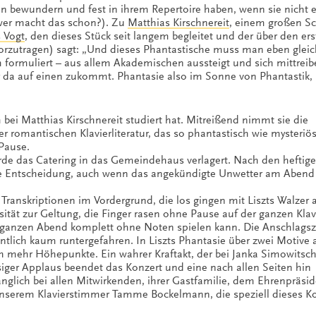
ten bewundern und fest in ihrem Repertoire haben, wenn sie nicht 
r macht das schon?). Zu
Matthias Kirschnereit
, einem großen 
s Vogt
, den dieses Stück seit langem begleitet und der über den er
vorzutragen) sagt: „Und dieses Phantastische muss man eben glei
ormuliert – aus allem Akademischen aussteigt und sich mittreib
r da auf einen zukommt. Phantasie also im Sonne von Phantastik,
bei Matthias Kirschnereit studiert hat. Mitreißend nimmt sie die
er romantischen Klavierliteratur, das so phantastisch wie mysteriös
 Pause.
de das Catering in das Gemeindehaus verlagert. Nach den heftig
ge Entscheidung, auch wenn das angekündigte Unwetter am Aben
Transkriptionen im Vordergrund, die los gingen mit Liszts Walzer 
tät zur Geltung, die Finger rasen ohne Pause auf der ganzen Klav
 ganzen Abend komplett ohne Noten spielen kann. Die Anschlagsz
tlich kaum runtergefahren. In Liszts Phantasie über zwei Motive 
h mehr Höhepunkte. Ein wahrer Kraftakt, der bei Janka Simowitsch
siger Applaus beendet das Konzert und eine nach allen Seiten hin
nglich bei allen Mitwirkenden, ihrer Gastfamilie, dem Ehrenpräsi
serem Klavierstimmer Tamme Bockelmann, die speziell dieses K