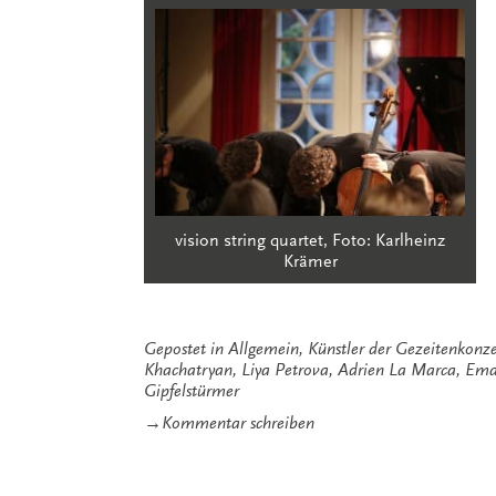
vision string quartet, Foto: Karlheinz
Krämer
Gepostet in
Allgemein
,
Künstler der Gezeitenkonze
Khachatryan
,
Liya Petrova
,
Adrien La Marca
,
Eman
Gipfelstürmer
zu
→
Kommentar schreiben
Don’t
stop
‚til