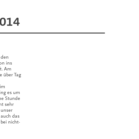
2014
 den
on ins
ft. Am
 über Tag
 im
ing es um
ine Stunde
ht sehr
e unser
 auch das
bei nicht-