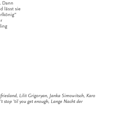
v. Dann
lässt sie
lkönig“
̈r
ding
friesland
,
Lilit Grigoryan
,
Janka Simowitsch
,
Karo
t stop 'til you get enough
,
Lange Nacht der