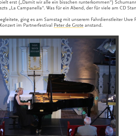
spielt erst („Damit wir alle ein bisschen runterkommen“) Schuman
s „La Campanella“. Was für ein Abend, der für viele am CD Sta
 begleitete, ging es am Samstag mit unserem Fahrdienstleiter Uwe
Konzert im Partnerfestival
Peter de Grote
anstand.