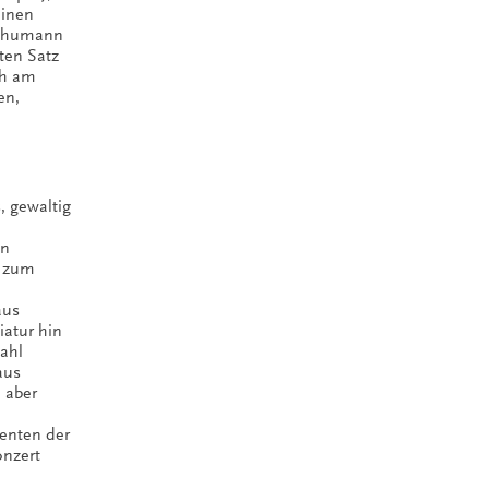
einen
Schumann
sten Satz
ch am
en,
, gewaltig
en
d zum
aus
iatur hin
ahl
aus
 aber
denten der
onzert