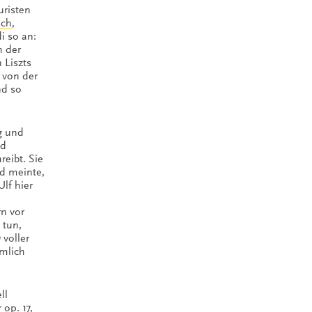
uristen
sch
,
i so an:
h der
 Liszts
ß von der
nd so
g und
nd
eibt. Sie
nd meinte,
Ulf hier
n vor
 tun,
 voller
emlich
ll
op. 17,