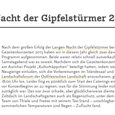
acht der Gipfelstürmer 
Nach dem großen Erfolg der
Langen Nacht
der
Gipfelstürmer
bei
Gezeitenkonzerten 2013 haben wir in diesem Jahr gleich zwei dav
Programm aufgenommen. Beide waren relativ schnell ausverkau
Samstagabend war es soweit. Nachdem sich die Gezeitenkonzerte
am Auricher Projekt „Kulturhäppchen“ beteiligt hatten, indem sie
Neugierige einluden, sich die Vorbereitungen im Ständesaal und
Landschaftsforum
der
Ostfriesischen Landschaft
anzuschauen, g
18:00 Uhr los. Leider fing es pünktlich zum Start des Caterings e
vor Konzertbeginn an zu regnen, was für die Stimmung leider nic
zuträglich war. Das war zwar schade, aber glücklicherweise dient
Zeltdach im Landschaftsgarten auch als Regenschutz, unter dem
Team von Thiele und Freese mit seinem Tee-Stand – unschlagbar 
sommerlichen Temperaturen und Regen – Zuflucht fand.