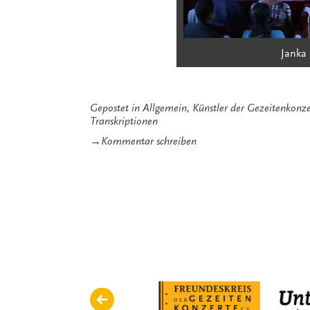
Janka 
Gepostet in
Allgemein
,
Künstler der Gezeitenkonze
Transkriptionen
zu
→
Kommentar schreiben
Ein
Traum
von
Tönen