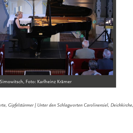
Simowitsch, Foto: Karlheinz Krämer
rte
,
Gipfelstürmer
Unter den Schlagworten
Carolinensiel
,
Deichkirche