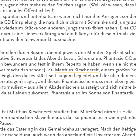
zt ja gar nichts mehr zu den Stücken sagen. (Weil wir wissen, dass 
ank in aller Öffentlichkeit!)
r, spontan und unterhaltsam waren nicht nur ihre Ansagen, sonder
ste CD Einspielung, die natürlich nichts mit Schminke und Jungs zu
e wiederum Stücke von anderen Jungs transkribiert haben. Eine CD
 damit eine Liebeserklärung und ein Plädoyer für diese oftmals zi
uantitativ den Schwerpunkt ausmachte.
orälen durch Busoni, die mit jeweils drei Minuten Spielzeit schne
ative Schwerpunkt des Abends bevor: Schumanns Phantasie C-Dur 
ten bewundern und fest in ihrem Repertoire haben, wenn sie nicht 
r macht das schon?). Zu
Matthias Kirschnereit
, einem großen 
s Vogt
, den dieses Stück seit langem begleitet und der über den er
vorzutragen) sagt: „Und dieses Phantastische muss man eben glei
ormuliert – aus allem Akademischen aussteigt und sich mittreib
r da auf einen zukommt. Phantasie also im Sonne von Phantastik,
bei Matthias Kirschnereit studiert hat. Mitreißend nimmt sie die
er romantischen Klavierliteratur, das so phantastisch wie mysteriös
 Pause.
de das Catering in das Gemeindehaus verlagert. Nach den heftig
ge Entscheidung, auch wenn das angekündigte Unwetter am Aben