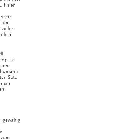
Ulf hier
n vor
 tun,
 voller
emlich
ll
op. 17,
einen
Schumann
sten Satz
ch am
en,
, gewaltig
en
d zum