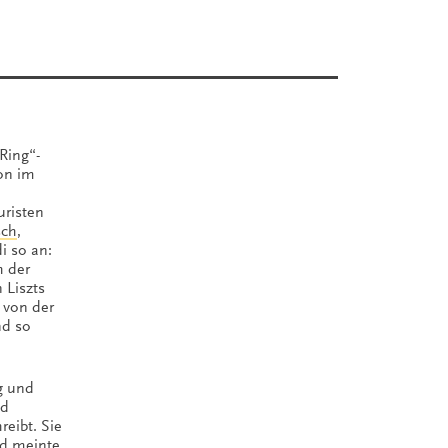
Ring“-
ion im
uristen
sch
,
i so an:
h der
 Liszts
ß von der
nd so
g und
nd
eibt. Sie
nd meinte,