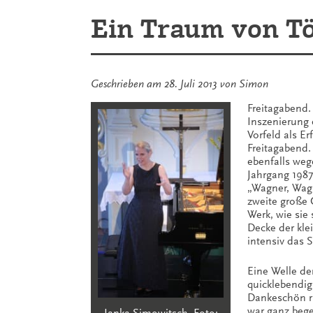
Frühling
Ein Traum von To
–
wir
melden
uns
zurück!
Geschrieben am
28. Juli 2013
von
Simon
Freitagabend.
Inszenierung e
Vorfeld als Er
Freitagabend.
ebenfalls weg
Jahrgang 1987
„Wagner, Wagn
zweite große 
Werk, wie sie 
Decke der kle
intensiv das S
Eine Welle de
quicklebendig
Dankeschön r
war ganz bege