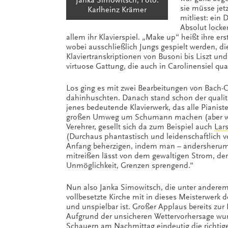
Janka Simowitsch, Foto:
sie müsse jet
Karlheinz Krämer
mitliest: ein D
Absolut locke
allem ihr Klavierspiel. „Make up“ heißt ihre er
wobei ausschließlich Jungs gespielt werden, di
Klaviertranskriptionen von Busoni bis Liszt und
virtuose Gattung, die auch in Carolinensiel q
Los ging es mit zwei Bearbeitungen von Bach-Ch
dahinhuschten. Danach stand schon der qualit
jenes bedeutende Klavierwerk, das alle Pianis
großen Umweg um Schumann machen (aber we
Verehrer, gesellt sich da zum Beispiel auch
Lar
(Durchaus phantastisch und leidenschaftlich 
Anfang beherzigen, indem man – andersherum f
mitreißen lässt von dem gewaltigen Strom, de
Unmöglichkeit, Grenzen sprengend.“
Nun also Janka Simowitsch, die unter anderem 
vollbesetzte Kirche mit in dieses Meisterwerk d
und unspielbar ist. Großer Applaus bereits zur
Aufgrund der unsicheren Wettervorhersage wur
Schauern am Nachmittag eindeutig die richti