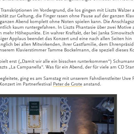
Transkriptionen im Vordergrund, die los gingen mit Liszts Walzer 
tät zur Geltung, die Finger rasen ohne Pause auf der ganzen Klav
 ganzen Abend komplett ohne Noten spielen kann. Die Anschlagsz
tlich kaum runtergefahren. In Liszts Phantasie über zwei Motive 
h mehr Höhepunkte. Ein wahrer Kraftakt, der bei Janka Simowitsch
siger Applaus beendet das Konzert und eine nach allen Seiten hin
nglich bei allen Mitwirkenden, ihrer Gastfamilie, dem Ehrenpräsi
serem Klavierstimmer Tamme Bockelmann, die speziell dieses K
spielt erst („Damit wir alle ein bisschen runterkommen“) Schuman
s „La Campanella“. Was für ein Abend, der für viele am CD Sta
 begleitete, ging es am Samstag mit unserem Fahrdienstleiter Uwe
Konzert im Partnerfestival
Peter de Grote
anstand.