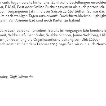
rkaufs liegen bereits hinter uns. Zahlreiche Bestellungen erreicht
on, E-Mail, Post oder Online-Buchungssystem als auch persönlich.
s dem vergangenen Jahr in dieser Saison zu übertreffen. So war das
its nach wenigen Tagen ausverkauft. Doch für zahlreiche Highlight
ss im Van-Ameren-Bad sind noch Karten zu haben!
ern auch personell erweitert. Bereits im vergangen Jahr bereicher
reit, Wibke Heß, Berit Sohn, Wiebke Schoon, Janne Wohlberg, Hil
m Jahresanfang die Organisatorische Leitung von Dirk Lübben
schiedet hat. Seit dem Februar 2019 begrüßen wir nun auch Neu
rolog
,
Gipfelstürmerin