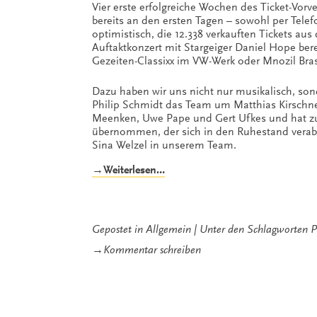
Vier erste erfolgreiche Wochen des Ticket-Vorve
bereits an den ersten Tagen – sowohl per Telef
optimistisch, die 12.338 verkauften Tickets au
Auftaktkonzert mit Stargeiger Daniel Hope bere
Gezeiten-Classixx im VW-Werk oder Mnozil Bra
Dazu haben wir uns nicht nur musikalisch, sond
Philip Schmidt das Team um Matthias Kirschne
Meenken, Uwe Pape und Gert Ufkes und hat zu
übernommen, der sich in den Ruhestand verab
Sina Welzel in unserem Team.
„Mit
→Weiterlesen…
frischem
Wind
in
den
Gepostet in
Allgemein
Unter den Schlagworten
P
Frühling
zu
→
Kommentar schreiben
–
Mit
wir
frischem
melden
Wind
uns
in
zurück!“
den