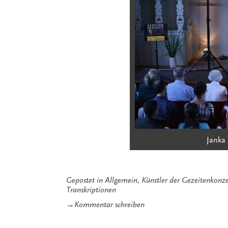
Janka 
Gepostet in
Allgemein
,
Künstler der Gezeitenkonze
Transkriptionen
zu
→
Kommentar schreiben
Ein
Traum