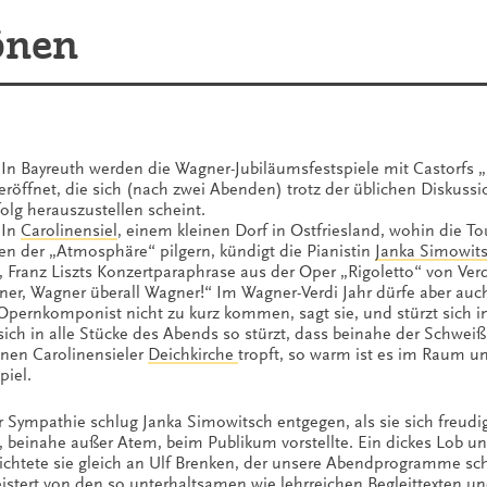
̈nen
 In Bayreuth werden die Wagner-Jubiläumsfestspiele mit Castorfs „
röffnet, die sich (nach zwei Abenden) trotz der üblichen Diskuss
folg herauszustellen scheint.
 In
Carolinensiel
, einem kleinen Dorf in Ostfriesland, wohin die To
en der „Atmosphäre“ pilgern, kündigt die Pianistin
Janka Simowit
, Franz Liszts Konzertparaphrase aus der Oper „Rigoletto“ von Verd
er, Wagner überall Wagner!“ Im Wagner-Verdi Jahr dürfe aber auc
Opernkomponist nicht zu kurz kommen, sagt sie, und stürzt sich in
sich in alle Stücke des Abends so stürzt, dass beinahe der Schwei
inen Carolinensieler
Deichkirche
tropft, so warm ist es im Raum u
piel.
r Sympathie schlug Janka Simowitsch entgegen, als sie sich freudi
, beinahe außer Atem, beim Publikum vorstellte. Ein dickes Lob u
ichtete sie gleich an Ulf Brenken, der unsere Abendprogramme schr
istert von den so unterhaltsamen wie lehrreichen Begleittexten u