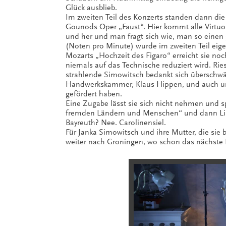
Glück ausblieb.
Im zweiten Teil des Konzerts standen dann die 
Gounods Oper „Faust“. Hier kommt alle Virtuosi
und her und man fragt sich wie, man so einen
(Noten pro Minute) wurde im zweiten Teil eigen
Mozarts „Hochzeit des Figaro“ erreicht sie noc
niemals auf das Technische reduziert wird. Rie
strahlende Simowitsch bedankt sich überschwä
Handwerkskammer, Klaus Hippen, und auch un
gefördert haben.
Eine Zugabe lässt sie sich nicht nehmen und 
fremden Ländern und Menschen“ und dann Liszt
Bayreuth? Nee. Carolinensiel.
Für Janka Simowitsch und ihre Mutter, die sie
weiter nach Groningen, wo schon das nächste 