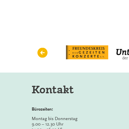
von
Tönen
Kontakt
Bürozeiten:
Montag bis Donnerstag
9.00 – 12.30 Uhr