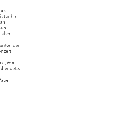
aus
iatur hin
ahl
aus
 aber
denten der
onzert
ns „Von
nd endete.
 Pape