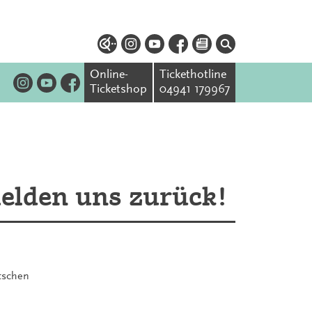
Online-
Tickethotline
Ticketshop
04941 179967
melden uns zurück!
tschen