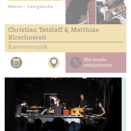
Weener – Georgskirche
Christian Tetzlaff & Matthias
Kirschnereit
Kammermusik
Hat bereits
stattgefunden