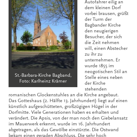
Autofahrer eilig an
dem kleinen Dorf
vorbei brausen, grüßt
der Turm der
Bagbander Kirche
den neugierigen
Besucher, der sich
die Zeit nehmen
will, einen Abstecher
zu ihr zu
unternehmen. Er
wurde 1855 im
neogotischen Stil an
St.-Barbara-Kirche Bagband,
Stelle eines neben
Foto: Karlheinz Krämer
der Kirche
stehenden
romanischen Glockenstuhles an die Kirche angebaut.
Das Gotteshaus (2. Hälfte 13. Jahrhundert) liegt auf einen
künstlich aufgeschütteten, großzügigen Hügel in der
Dorfmitte. Viele Generationen haben es erhalten und
verändert. Die Apsis, von der man noch den Giebelansatz
im Mauerwerk erkennt, wurde im 16. Jahrhundert
abgetragen, als das Gewölbe einstürzte. Die Ostwand
bekam einen geraden Abschluss. Die sehr hoch