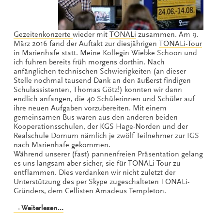
Gezeitenkonzerte
wieder mit
TONALi
zusammen. Am 9.
März 2016 fand der Auftakt zur diesjährigen
TONALi-Tour
in Marienhafe statt. Meine Kollegin Wiebke Schoon und
ich fuhren bereits früh morgens dorthin. Nach
anfänglichen technischen Schwierigkeiten (an dieser
Stelle nochmal tausend Dank an den äußerst findigen
Schulassistenten, Thomas Götz!) konnten wir dann
endlich anfangen, die 40 Schülerinnen und Schüler auf
ihre neuen Aufgaben vorzubereiten. Mit einem
gemeinsamen Bus waren aus den anderen beiden
Kooperationsschulen, der KGS Hage-Norden und der
Realschule Dornum nämlich je zwölf Teilnehmer zur IGS
nach Marienhafe gekommen.
Während unserer (fast) pannenfreien Präsentation gelang
es uns langsam aber sicher, sie für TONALi-Tour zu
entflammen. Dies verdanken wir nicht zuletzt der
Unterstützung des per Skype zugeschalteten TONALi-
Gründers, dem Cellisten Amadeus Templeton.
„Tour-
→Weiterlesen…
Auftakt