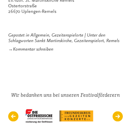
Ev.-luth. St. Martinskirche Remels
Ostertorstraße
26670 Uplengen-Remels
Gepostet in
Allgemein
,
Gezeitenspielorte
Unter den
Schlagworten
Sankt Martinskirche
,
Gezeitenspielort
,
Remels
zu
→
Kommentar schreiben
St.
Martinskirche
in
Remels
Wir bedanken uns bei unseren Festivalförderern