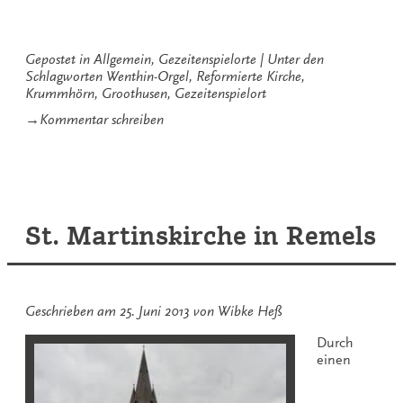
Kirche
Groothusen“
Gepostet in
Allgemein
,
Gezeitenspielorte
Unter den
Schlagworten
Wenthin-Orgel
,
Reformierte Kirche
,
Krummhörn
,
Groothusen
,
Gezeitenspielort
zu
→
Kommentar schreiben
Reformierte
Kirche
Groothusen
St. Martinskirche in Remels
Geschrieben am
25. Juni 2013
von
Wibke Heß
Durch
einen