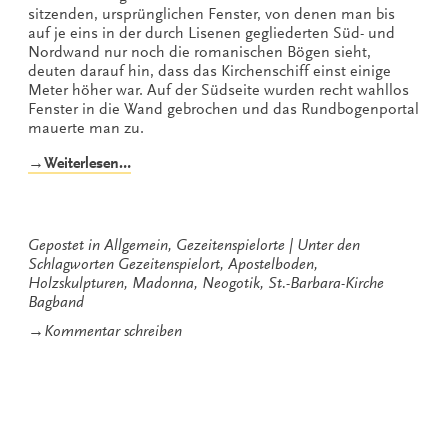
sitzenden, ursprünglichen Fenster, von denen man bis
auf je eins in der durch Lisenen gegliederten Süd- und
Nordwand nur noch die romanischen Bögen sieht,
deuten darauf hin, dass das Kirchenschiff einst einige
Meter höher war. Auf der Südseite wurden recht wahllos
Fenster in die Wand gebrochen und das Rundbogenportal
mauerte man zu.
„St.-
→Weiterlesen…
Barbara-
Kirche
Bagband“
Gepostet in
Allgemein
,
Gezeitenspielorte
Unter den
Schlagworten
Gezeitenspielort
,
Apostelboden
,
Holzskulpturen
,
Madonna
,
Neogotik
,
St.-Barbara-Kirche
Bagband
zu
→
Kommentar schreiben
St.-
Barbara-
Kirche
Bagband