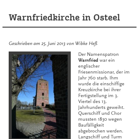
Kirche
in
Timmel
Warnfriedkirche in Osteel
Geschrieben am
25. Juni 2013
von
Wibke Heß
Der Namenspatron
Warnfried
war ein
englischer
Friesenmissionar, der im
Jahr 760 starb. Ihm
wurde die einschiffige
Kreuzkirche bei ihrer
Fertigstellung im 3.
Viertel des 13.
Jahrhunderts geweiht.
Querschiff und Chor
mussten 1830 wegen
Baufälligkeit
abgebrochen werden.
Langschiff und Turm