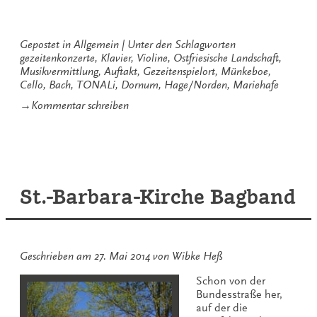
TONALi
2016“
Gepostet in
Allgemein
Unter den Schlagworten
gezeitenkonzerte
,
Klavier
,
Violine
,
Ostfriesische Landschaft
,
Musikvermittlung
,
Auftakt
,
Gezeitenspielort
,
Münkeboe
,
Cello
,
Bach
,
TONALi
,
Dornum
,
Hage/Norden
,
Mariehafe
zu
→
Kommentar schreiben
Tour-
Auftakt
TONALi
2016
St.-Barbara-Kirche Bagband
Geschrieben am
27. Mai 2014
von
Wibke Heß
Schon von der
Bundesstraße her,
auf der die