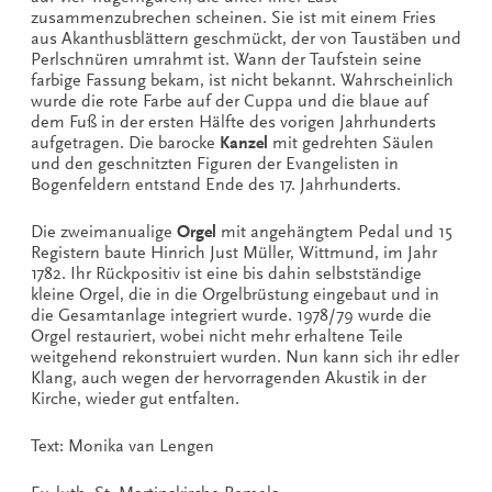
zusammenzubrechen scheinen. Sie ist mit einem Fries
aus Akanthusblättern geschmückt, der von Taustäben und
Perlschnüren umrahmt ist. Wann der Taufstein seine
farbige Fassung bekam, ist nicht bekannt. Wahrscheinlich
wurde die rote Farbe auf der Cuppa und die blaue auf
dem Fuß in der ersten Hälfte des vorigen Jahrhunderts
aufgetragen. Die barocke
Kanzel
mit gedrehten Säulen
und den geschnitzten Figuren der Evangelisten in
Bogenfeldern entstand Ende des 17. Jahrhunderts.
Die zweimanualige
Orgel
mit angehängtem Pedal und 15
Registern baute Hinrich Just Müller, Wittmund, im Jahr
1782. Ihr Rückpositiv ist eine bis dahin selbstständige
kleine Orgel, die in die Orgelbrüstung eingebaut und in
die Gesamtanlage integriert wurde. 1978/79 wurde die
Orgel restauriert, wobei nicht mehr erhaltene Teile
weitgehend rekonstruiert wurden. Nun kann sich ihr edler
Klang, auch wegen der hervorragenden Akustik in der
Kirche, wieder gut entfalten.
Text: Monika van Lengen