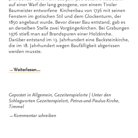
auf einer Warf der lang gezogene, von einem Tiroler
Baumeister entworfene Kir­chenbau von 1736 mit seinen
Fenstern im gotischen Stil und dem Glockenturm, der
1850 angebaut wurde. Bevor dieser Bau entstand, gab es
an derselben Stelle zwei Vorgängerkirchen. Bei Grabungen
1976 stieß man auf Brandspuren einer Holzkirche.
Darüber entstand im 13. Jahrhundert eine Back­steinkirche,
die im 18. Jahrhundert wegen Baufälligkeit abgerissen
werden musste.
„Petrus-
→Weiterlesen…
und-
Paulus-
Kirche
in
Gepostet in
Allgemein
,
Gezeitenspielorte
Unter den
Timmel“
Schlagworten
Gezeitenspielort
,
Petrus-und-Paulus-Kirche
,
Timmel
zu
→
Kommentar schreiben
Petrus-
und-
Paulus-