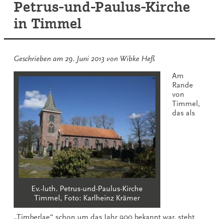
Petrus-und-Paulus-Kirche
in Timmel
Geschrieben am
29. Juni 2013
von
Wibke Heß
Am
Rande
von
Timmel,
das als
Ev.-luth. Petrus-und-Paulus-Kirche
Timmel, Foto: Karlheinz Krämer
„Timberlae“ schon um das Jahr 900 bekannt war, steht