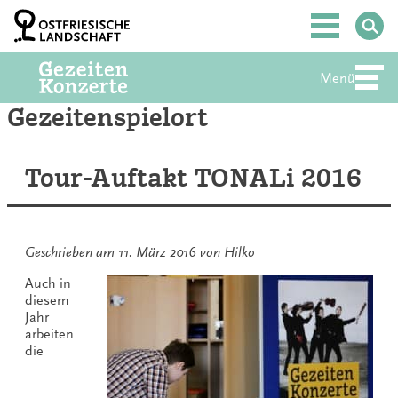
Zum
Inhalt
Hauptmenü
springen
Menü
Abte
Gezeitenspielort
Tour-Auftakt TONALi 2016
Geschrieben am
11. März 2016
von
Hilko
Auch in
diesem
Jahr
arbeiten
die