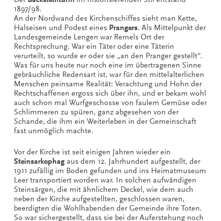
1897/98.
An der Nordwand des Kirchenschiffes sieht man Kette,
Halseisen und Podest eines
Prangers
. Als Mittelpunkt der
Landesgemeinde Lengen war Remels Ort der
Rechtsprechung. War ein Täter oder eine Täterin
verurteilt, so wurde er oder sie „an den Pranger gestellt“.
Was für uns heute nur noch eine im übertragenen Sinne
gebräuchliche Redensart ist, war für den mittelalterlichen
Menschen peinsame Realität: Verachtung und Hohn der
Rechtschaffenen ergoss sich über ihn, und er bekam wohl
auch schon mal Wurfgeschosse von faulem Gemüse oder
Schlimmeren zu spüren, ganz abgesehen von der
Schande, die ihm ein Weiterleben in der Gemeinschaft
fast unmöglich machte.
Vor der Kirche ist seit einigen Jahren wieder ein
Steinsarkophag
aus dem 12. Jahrhundert aufgestellt, der
1911 zufällig im Boden gefunden und ins Heimatmuseum
Leer transportiert worden war. In solchen aufwändigen
Steinsärgen, die mit ähnlichem Deckel, wie dem auch
neben der Kirche aufgestellten, geschlossen waren,
beerdigten die Wohlhabenden der Gemeinde ihre Toten.
So war sichergestellt, dass sie bei der Auferstehung noch