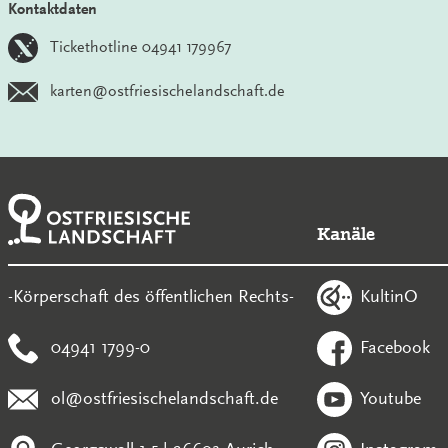
Kontaktdaten
Tickethotline 04941 179967
karten@ostfriesischelandschaft.de
Kanäle
KultinO
-Körperschaft des öffentlichen Rechts-
04941 1799-0
Facebook
ol@ostfriesischelandschaft.de
Youtube