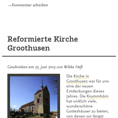
zu
→
Kommentar schreiben
Warnfriedkirche
in
Osteel
Reformierte Kirche
Groothusen
Geschrieben am
25. Juni 2013
von
Wibke Heß
Die
Kirche in
Groothusen
war für uns
eine der neuen
Entdeckungen dieses
Jahres. Die
Krummhörn
hat wirklich viele,
wunderschöne
Gotteshäuser zu bieten,
von denen wir längst