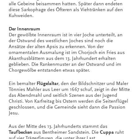
alle Gebeine beisammen hatten. Später dann endeten
diese Sarkophage des Öfteren als Viehtränken auf den
Kuhweiden.
Der Innenraum
Der gewölbte Innenraum ist in vier Joche unterteilt, an
der Ostwand des westlichen Joches sind noch die
Ansätze der alten Apsis zu erkennen. Von der
ornamentalen Ausmalung ist im Chorjoch ein Fries aus
Akanthusblättern aus dem 13. Jahrhundert erhalten
geblieben. Die Rankenmuster an der Ostwand und im
Chorgewölbe entstanden etwas später.
Ein bemalter
Flügelaltar
, den der Bildschnitzer und Maler
Tönnies Mahler aus Leer um 1667 schuf, zeigt in der Mitte
das Abendmahl und seitlich Szenen aus der Jugend
Christi. Von Karfreitag bis Ostern werden die Seitenflügel
geschlossen, und die Gemeinde sieht dann die Passion
Jesu.
Aus der Mitte des 13. Jahrhunderts stammt das
Taufbecken
aus Bentheimer Sandstein. Die
Cuppa
ruht
auf vier Trägerfiguren, die unter ihrer Last