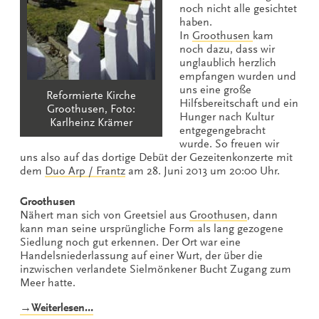
noch nicht alle gesichtet
haben.
In
Groothusen
kam
noch dazu, dass wir
unglaublich herzlich
empfangen wurden und
uns eine große
Reformierte Kirche
Hilfsbereitschaft und ein
Groothusen, Foto:
Hunger nach Kultur
Karlheinz Krämer
entgegengebracht
wurde. So freuen wir
uns also auf das dortige Debüt der Gezeitenkonzerte mit
dem
Duo Arp / Frantz
am 28. Juni 2013 um 20:00 Uhr.
Groothusen
Nähert man sich von Greetsiel aus
Groothusen
, dann
kann man seine ursprüngliche Form als lang gezogene
Siedlung noch gut erkennen. Der Ort war eine
Handelsniederlassung auf einer Wurt, der über die
inzwischen verlandete Sielmönkener Bucht Zugang zum
Meer hatte.
„Reformierte
→Weiterlesen…