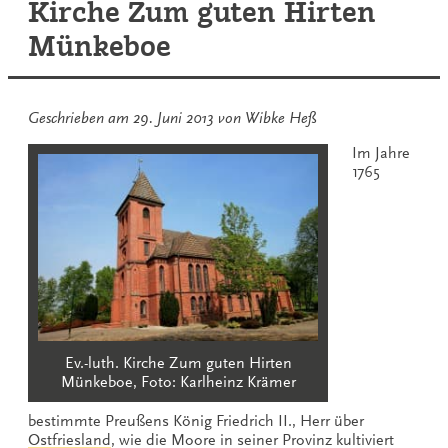
Kirche Zum guten Hirten
Münkeboe
Geschrieben am
29. Juni 2013
von
Wibke Heß
Im Jahre
1765
Ev.-luth. Kirche Zum guten Hirten
Münkeboe, Foto: Karlheinz Krämer
bestimmte Preußens König Friedrich II., Herr über
Ostfriesland
, wie die Moore in seiner Provinz kultiviert