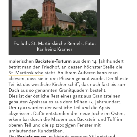
Ev.-luth. St. Martinskirche Remels, Foto:
Karlheinz Krämer
malerischen
Backstein-Torturm
aus dem 14. Jahrhundert
betritt man den Friedhof, an dessen höchster Stelle die
St. Martinskirche
steht. An ihrem Äußeren kann man
ablesen, dass sie in drei Phasen gebaut wurde. Der älteste
Teil ist das westliche Kirchenschiff, das noch fast bis zum
Dach aus so genannten Granitquadern besteht.
Dies ist der östliche Rest eines ganz aus Granitsteinen
gebauten Apsissaales aus dem frühen 13. Jahrhundert.
Um 1300 wurden der westliche Teil und die Apsis
abgerissen. Dafür entstanden drei neue Joche im Osten,
erkennbar durch die Mauern aus Backstein und Tuff im
oberen Teil und die spitzbogigen Fenster mit
umlaufenden Rundstäben.
Der
Backsteinturm
im historisierenden Stil entstand