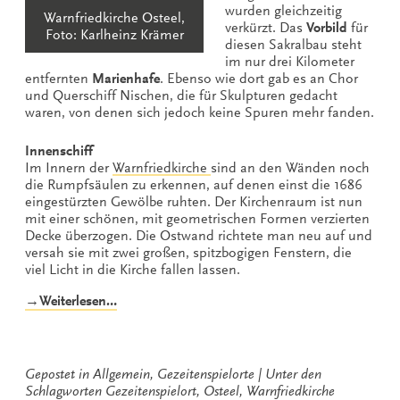
wurden gleichzeitig
Warnfriedkirche Osteel,
verkürzt. Das
Vorbild
für
Foto: Karlheinz Krämer
diesen Sakralbau steht
im nur drei Kilometer
entfernten
Marienhafe
. Ebenso wie dort gab es an Chor
und Querschiff Nischen, die für Skulpturen gedacht
waren, von denen sich jedoch keine Spuren mehr fanden.
Innenschiff
Im Innern der
Warnfriedkirche
sind an den Wänden noch
die Rumpfsäulen zu erkennen, auf denen einst die 1686
eingestürzten Gewölbe ruhten. Der Kirchenraum ist nun
mit einer schönen, mit geometrischen Formen verzierten
Decke überzogen. Die Ostwand richtete man neu auf und
versah sie mit zwei großen, spitzbogigen Fenstern, die
viel Licht in die Kirche fallen lassen.
„Warnfriedkirche
→Weiterlesen…
in
Osteel“
Gepostet in
Allgemein
,
Gezeitenspielorte
Unter den
Schlagworten
Gezeitenspielort
,
Osteel
,
Warnfriedkirche