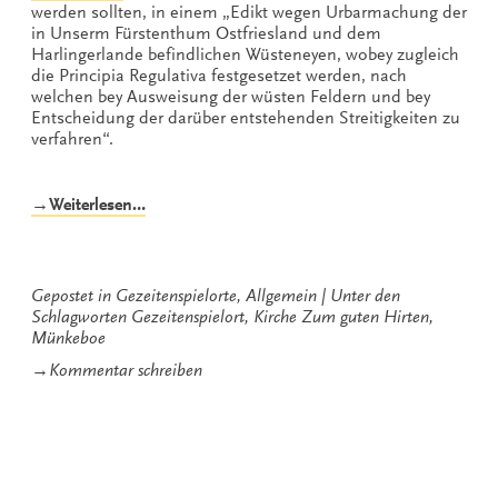
werden sollten, in einem „Edikt wegen Urbarmachung der
in Unserm Fürstenthum Ostfriesland und dem
Harlingerlande befindlichen Wüsteneyen, wobey zugleich
die Principia Regulativa festgesetzet werden, nach
welchen bey Ausweisung der wüsten Feldern und bey
Entscheidung der darüber entstehenden Streitigkeiten zu
verfahren“.
„Kirche
→Weiterlesen…
Zum
guten
Hirten
Münkeboe“
Gepostet in
Gezeitenspielorte
,
Allgemein
Unter den
Schlagworten
Gezeitenspielort
,
Kirche Zum guten Hirten
,
Münkeboe
zu
→
Kommentar schreiben
Kirche
Zum
guten
Hirten
Münkeboe