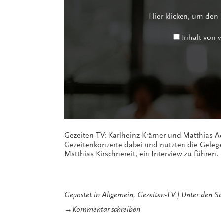
anzeigen
Hier klicken, um den
Inhalt von
Gezeiten-TV: Karlheinz Krämer und Matthias A
Gezeitenkonzerte dabei und nutzten die Gelegen
Matthias Kirschnereit, ein Interview zu führen.
Gepostet in
Allgemein
,
Gezeiten-TV
Unter den S
zu
→
Kommentar schreiben
Gezeiten-