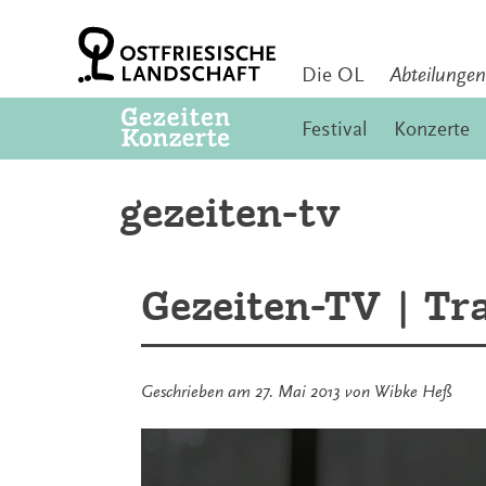
Zum
Inhalt
springen
Die OL
Abteilungen
Festival
Konzerte
gezeiten-tv
Gezeiten-TV | Tr
Geschrieben am
27. Mai 2013
von
Wibke Heß
Inhalt
von
www.youtube-
nocookie.com