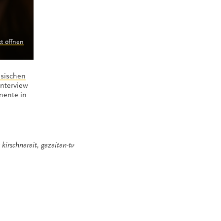
kt öffnen
esischen
 Interview
mente in
 kirschnereit
,
gezeiten-tv