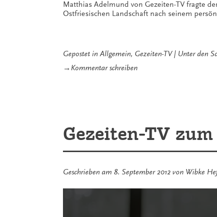
Matthias Adelmund von Gezeiten-TV fragte den 
Ostfriesischen Landschaft nach seinem persön
Gepostet in
Allgemein
,
Gezeiten-TV
Unter den S
zu
→
Kommentar schreiben
Gezeiten-
TV
im
Interview
mit
Dirk
Gezeiten-TV zum 
Lübben
Geschrieben am
8. September 2012
von
Wibke He
Inhalt
von
www.youtube-
nocookie.com