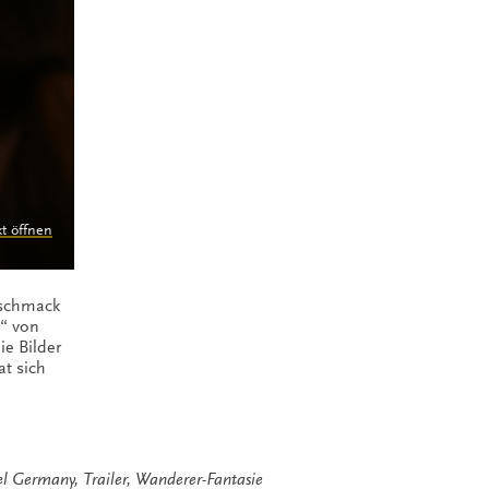
kt öffnen
geschmack
e“ von
ie Bilder
t sich
el Germany
,
Trailer
,
Wanderer-Fantasie