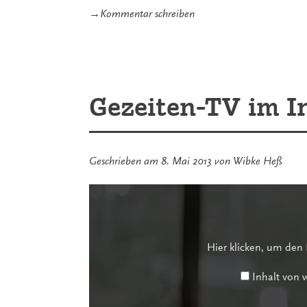
zu
→
Kommentar schreiben
Gezeiten-
TV
|
Trailer
zu
den
Gezeiten-TV im I
Gezeitenkonzerten
2013
Geschrieben am
8. Mai 2013
von
Wibke Heß
Inhalt
von
www.youtube-
nocookie.com
anzeigen
Hier klicken, um den
Inhalt von