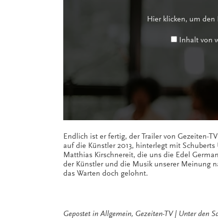
anzeigen
Hier klicken, um den
Inhalt von
Endlich ist er fertig, der Trailer von Gezeiten-
auf die Künstler 2013, hinterlegt mit Schube
Matthias Kirschnereit, die uns die Edel German
der Künstler und die Musik unserer Meinung
das Warten doch gelohnt.
Gepostet in
Allgemein
,
Gezeiten-TV
Unter den S