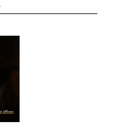
n
kt öffnen