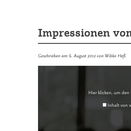
TV
zum
Abschluss
der
Gezeitenkonzerte
Impressionen vom
Geschrieben am
6. August 2012
von
Wibke Heß
Inhalt
von
www.youtube-
nocookie.com
anzeigen
Hier klicken, um den
Inhalt von