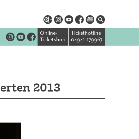
Online-
Tickethotline
Ticketshop
04941 179967
zerten 2013