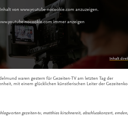
 Inhalt von www.youtube-nocookie.com anzuzeigen.
 www.youtube-nocookie.com immer anzeigen
Inhalt dire
delmund waren gestern für Gezeiten-TV am letzten Tag der
heit, mit einem glücklichen künstlerischen Leiter der Gezeitenko
chlagworten
gezeiten-tv
,
matthias kirschnereit
,
abschlusskonzert
,
emden