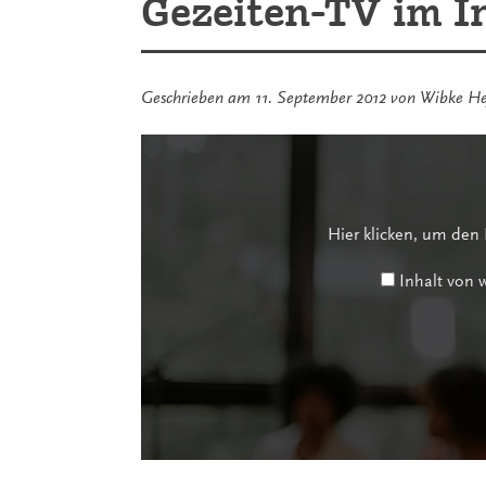
Gezeiten-TV im I
Kirschnereit
Geschrieben am
11. September 2012
von
Wibke H
Inhalt
von
www.youtube-
nocookie.com
anzeigen
Hier klicken, um den
Inhalt von