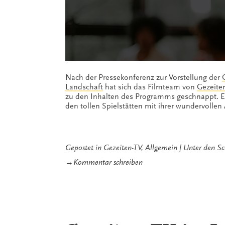
Nach der Pressekonferenz zur Vorstellung der
Landschaft
hat sich das Filmteam von
Gezeite
zu den Inhalten des Programms geschnappt. Er
den tollen Spielstätten mit ihrer wundervolle
Gepostet in
Gezeiten-TV
,
Allgemein
Unter den S
zu
→
Kommentar schreiben
Gezeiten-
TV
im
Interview
mit
Matthias