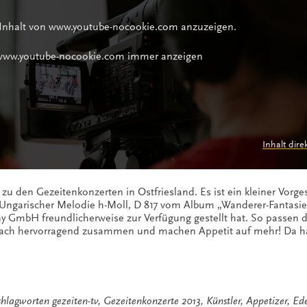
 Inhalt von www.youtube-nocookie.com anzuzeigen.
 www.youtube-nocookie.com immer anzeigen
Inhalt dire
TV zu den Gezeitenkonzerten in Ostfriesland. Es ist ein kleiner Vor
rts Ungarischer Melodie h-Moll, D 817 vom Album „Wanderer-Fantasi
y GmbH freundlicherweise zur Verfügung gestellt hat. So passen d
 nach hervorragend zusammen und machen Appetit auf mehr! Da ha
chlagworten
gezeiten-tv
,
Gezeitenkonzerte 2013
,
Künstler
,
Appetizer
,
Ed