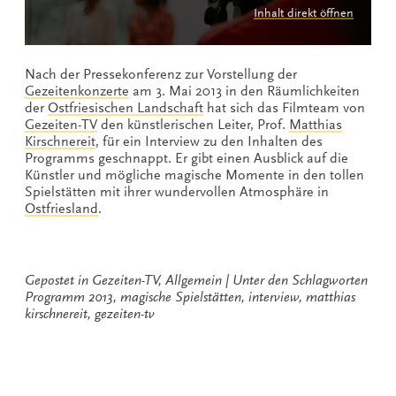
Inhalt direkt öffnen
Nach der Pressekonferenz zur Vorstellung der
Gezeitenkonzerte
am 3. Mai 2013 in den Räumlichkeiten
der
Ostfriesischen Landschaft
hat sich das Filmteam von
Gezeiten-TV
den künstlerischen Leiter, Prof.
Matthias
Kirschnereit
, für ein Interview zu den Inhalten des
Programms geschnappt. Er gibt einen Ausblick auf die
Künstler und mögliche magische Momente in den tollen
Spielstätten mit ihrer wundervollen Atmosphäre in
Ostfriesland
.
Gepostet in
Gezeiten-TV
,
Allgemein
Unter den Schlagworten
Programm 2013
,
magische Spielstätten
,
interview
,
matthias
kirschnereit
,
gezeiten-tv