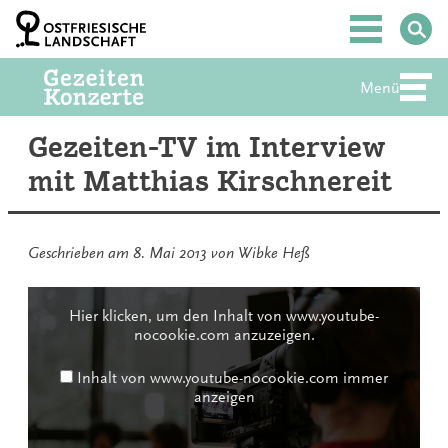
Zum
Inhalt
Hauptmenü
springen
Menü
Abte
Gezeiten-TV im Interview
mit Matthias Kirschnereit
Geschrieben am
8. Mai 2013
von
Wibke Heß
Inhalt
von
Hier klicken, um den Inhalt von www.youtube-
www.youtube-
nocookie.com anzuzeigen.
nocookie.com
anzeigen
Inhalt von www.youtube-nocookie.com immer
anzeigen