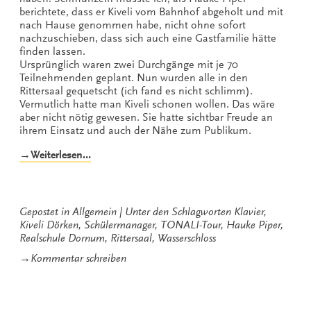
berichtete, dass er Kiveli vom Bahnhof abgeholt und mit
nach Hause genommen habe, nicht ohne sofort
nachzuschieben, dass sich auch eine Gastfamilie hätte
finden lassen.
Ursprünglich waren zwei Durchgänge mit je 70
Teilnehmenden geplant. Nun wurden alle in den
Rittersaal gequetscht (ich fand es nicht schlimm).
Vermutlich hatte man Kiveli schonen wollen. Das wäre
aber nicht nötig gewesen. Sie hatte sichtbar Freude an
ihrem Einsatz und auch der Nähe zum Publikum.
„Alle
→Weiterlesen…
guten
Dinge
sind
drei“
Gepostet in
Allgemein
Unter den Schlagworten
Klavier
,
Kiveli Dörken
,
Schülermanager
,
TONALI-Tour
,
Hauke Piper
,
Realschule Dornum
,
Rittersaal
,
Wasserschloss
zu
→
Kommentar schreiben
Alle
guten
Dinge
sind