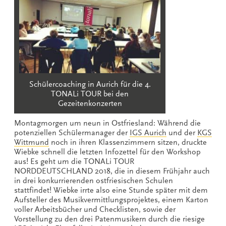
Schülercoaching in Aurich für die 4.
TONALi TOUR bei den
Gezeitenkonzerten
Montagmorgen um neun in Ostfriesland: Während die
potenziellen Schülermanager der
IGS Aurich
und der
KGS
Wittmund
noch in ihren Klassenzimmern sitzen, druckte
Wiebke schnell die letzten Infozettel für den Workshop
aus! Es geht um die TONALi TOUR
NORDDEUTSCHLAND 2018, die in diesem Frühjahr auch
in drei konkurrierenden ostfriesischen Schulen
stattfindet! Wiebke irrte also eine Stunde später mit dem
Aufsteller des Musikvermittlungsprojektes, einem Karton
voller Arbeitsbücher und Checklisten, sowie der
Vorstellung zu den drei Patenmusikern durch die riesige