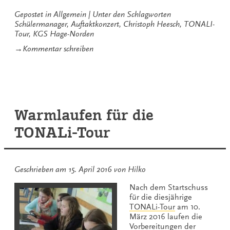
in
Norden“
Gepostet in
Allgemein
Unter den Schlagworten
Schülermanager
,
Auftaktkonzert
,
Christoph Heesch
,
TONALI-
Tour
,
KGS Hage-Norden
zu
→
Kommentar schreiben
TONALi-
Tour
Auftakt
in
Norden
Warmlaufen für die
TONALi-Tour
Geschrieben am
15. April 2016
von
Hilko
Nach dem Startschuss
für die diesjährige
TONALi-Tour
am 10.
März 2016 laufen die
Vorbereitungen der