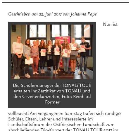
Geschrieben am
22. Juni 2017
von
Johanna Pape
Nun ist
Die Schülermanager der TONALi TOUR
erhalten ihr Zertifikat von TONALi und
den Gezeitenkonzerten, Foto: Reinhard
Former
vollbracht! Am vergangenen Samstag trafen sich rund 90
Schüler, Eltern, Lehrer und Interessierte im
Landschaftsforum der Ostfriesischen Landschaft zum
abschließenden Trio-Konzert der
TONALi
TOUR 2017 im