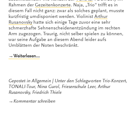
Rahmen der
Gezeitenkonzerte
. Naja, „Trio“ trifft es in
diesem Fall nicht ganz: zwar als solches geplant, musste
kurzfristig umdisponiert werden. Violinist
Arthur
Rusanovsky
hatte sich einige Tage zuvor eine sehr
schmerzhafte Sehnenscheidenentzündung im rechten
Arm zugezogen. Traurig, nicht selber spielen zu können,
war seine Aufgabe an diesem Abend leider aufs
Umblättern der Noten beschränkt.
„Ein
→Weiterlesen…
krönender
Abschluss
der
TONALi
Gepostet in
Allgemein
Unter den Schlagworten
Trio-Konzert
,
TOUR
TONALI-Tour
,
Nina Gurol
,
Friesenschule Leer
,
Arthur
beim
Rusanovsky
,
Friedrich Thiele
Trio-
zu
→
Kommentar schreiben
Konzert“
Ein
krönender
Abschluss
der
TONALi
TOUR