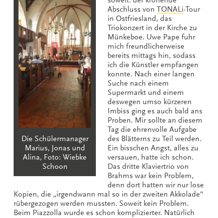
soweit: der krönende
Abschluss von
TONALi
-Tour
in Ostfriesland, das
Triokonzert in der Kirche zu
Münkeboe. Uwe Pape fuhr
mich freundlicherweise
bereits mittags hin, sodass
ich die Künstler empfangen
konnte. Nach einer langen
Suche nach einem
Supermarkt und einem
deswegen umso kürzeren
Imbiss ging es auch bald ans
Proben. Mir sollte an diesem
Tag die ehrenvolle Aufgabe
Die Schülermanager
des Blätterns zu Teil werden.
Marius, Jonas und
Ein bisschen Angst, alles zu
Alina, Foto: Wiebke
versauen, hatte ich schon.
Schoon
Das dritte Klaviertrio von
Brahms war kein Problem,
denn dort hatten wir nur lose
Kopien, die „irgendwann mal so in der zweiten Akkolade“
rübergezogen werden mussten. Soweit kein Problem.
Beim Piazzolla wurde es schon komplizierter. Natürlich