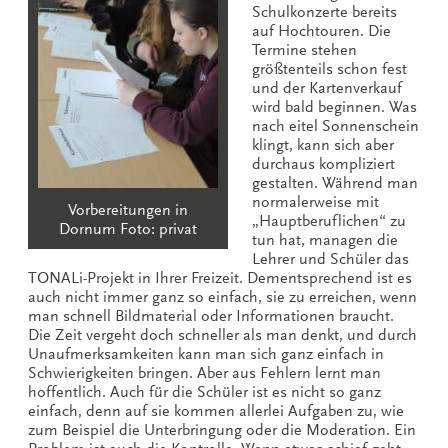
Schulkonzerte bereits
auf Hochtouren. Die
Termine stehen
größtenteils schon fest
und der Kartenverkauf
wird bald beginnen. Was
nach eitel Sonnenschein
klingt, kann sich aber
durchaus kompliziert
gestalten. Während man
normalerweise mit
Vorbereitungen in
„Hauptberuflichen“ zu
Dornum Foto: privat
tun hat, managen die
Lehrer und Schüler das
TONALi-Projekt in Ihrer Freizeit. Dementsprechend ist es
auch nicht immer ganz so einfach, sie zu erreichen, wenn
man schnell Bildmaterial oder Informationen braucht.
Die Zeit vergeht doch schneller als man denkt, und durch
Unaufmerksamkeiten kann man sich ganz einfach in
Schwierigkeiten bringen. Aber aus Fehlern lernt man
hoffentlich. Auch für die Schüler ist es nicht so ganz
einfach, denn auf sie kommen allerlei Aufgaben zu, wie
zum Beispiel die Unterbringung oder die Moderation. Ein