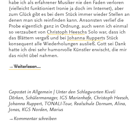
habe ich als erfahrener Musiker nie den Faden verloren
(vielleicht funktioniert Ironie ja doch im Internet), aber
zum Glück gibt es bei dem Stück immer wieder Stellen an
denen man sich reinfinden kann. Ansonsten verlief die
Probe eigentlich ganz in Ordnung, auch wenn ich einmal
so verzaubert von
Christoph Heesch
s Solo war, dass ich
das Blättern vergaß und bei
Johanna Ruppert
s Stück
konsequent alle Wiederholungen ausließ. Gott sei Dank
hatte ich drei sehr humorvolle Künstler erwischt, die mir
das nicht übel nahmen.
„Blättern
→Weiterlesen…
oder
nicht
blättern,
das
Gepostet in
Allgemein
Unter den Schlagworten
Kiveli
ist
Dörken
,
Schülermanager
,
IGS Marienhafe
,
Christoph Heesch
,
hier
Johanna Ruppert
,
TONALI-Tour
,
Realschule Dornum
,
Alina
,
die
Jonas
,
KGS Norden
,
Marius
Frage…“
zu
→
Kommentar schreiben
Blättern
oder
nicht