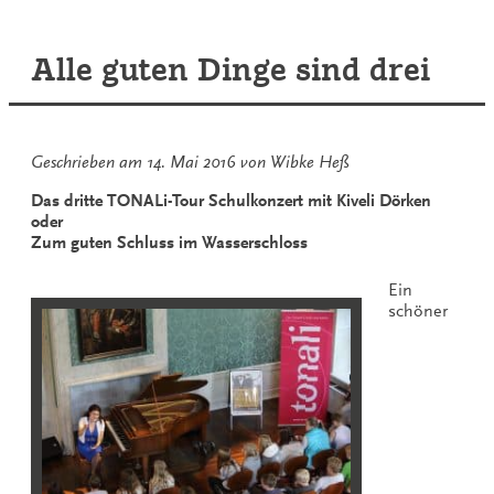
blättern,
das
ist
Alle guten Dinge sind drei
hier
die
Frage…
Geschrieben am
14. Mai 2016
von
Wibke Heß
Das dritte TONALi-Tour Schulkonzert mit Kiveli Dörken
oder
Zum guten Schluss im Wasserschloss
Ein
schöner