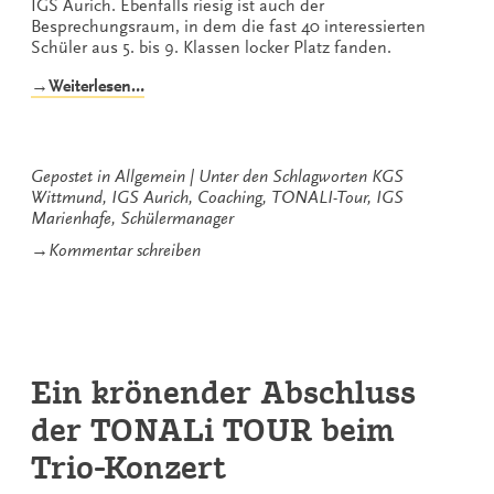
IGS Aurich. Ebenfalls riesig ist auch der
Besprechungsraum, in dem die fast 40 interessierten
Schüler aus 5. bis 9. Klassen locker Platz fanden.
„Aufschlag
→Weiterlesen…
für
die
vierte
TONALi
Gepostet in
Allgemein
Unter den Schlagworten
KGS
TOUR
Wittmund
,
IGS Aurich
,
Coaching
,
TONALI-Tour
,
IGS
bei
Marienhafe
,
Schülermanager
den
zu
→
Kommentar schreiben
Gezeitenkonzerten“
Aufschlag
für
die
vierte
TONALi
TOUR
Ein krönender Abschluss
bei
den
der TONALi TOUR beim
Gezeitenkonzerten
Trio-Konzert