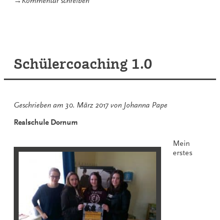
→
Kommentar schreiben
Schülercoaching
2.0
und
3.0
Schülercoaching 1.0
Geschrieben am
30. März 2017
von
Johanna Pape
Realschule Dornum
Mein
erstes