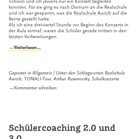
Schoon und ich jeweils nur ein Konzert begleiten
konnten. Für sie ging es nach Dornum an die Realschule
und ich war gespannt, was die
Realschule Aurich
auf die
Beine gestellt hatte.
Als ich eine dreiviertel Stunde vor Beginn des Konzerts in
der Aula eintraf, waren die Schüler gerade mitten in den
letzten Vorbereitungen.
„Endlich,
→Weiterlesen…
TONALi
TOUR
Schulkonzerte!“
Gepostet in
Allgemein
Unter den Schlagworten
Realschule
Aurich
,
TONALI-Tour
,
Arthur Rusanovsky
,
Schulkonzerte
zu
→
Kommentar schreiben
Endlich,
TONALi
TOUR
Schulkonzerte!
Schülercoaching 2.0 und
3.0