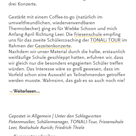
drei Konzerte.
Gestärkt mit einem Coffee-to-go (natürlich im
umweltfreundlichen, wiederverwendbaren
Thermobecher) ging es für Wiebke Schoon und mich
Anfang April Richtung Leer. Die
Friesenschule
empfing
uns für das zweite Schülercoaching der
TONALi TOUR
im
Rahmen der
Gezeitenkonzerte
.
Nachdem wir unser Material durch die halbe, erstaunlich
weitläufige Schule geschleppt hatten, erfuhren wir, dass
wir gleich nur die besonders engagierten Schüler treffen
würden. Das Interesse wäre so groß gewesen, dass im
Vorfeld schon eine Auswahl an Teilnehmenden getroffen
werden musste. Wahnsinn, das gab es so auch noch nie!
„Schülercoaching
→Weiterlesen…
2.0
und
3.0“
Gepostet in
Allgemein
Unter den Schlagworten
Patenmusiker
,
Schülermanager
,
TONALI-Tour
,
Friesenschule
Leer
,
Realschule Aurich; Friedrich Thiele
zu