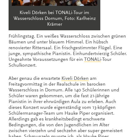
Kiveli Dörken bei TONALi-Tour im
Wasserschloss Dornum, Foto: Karlheinz
Krämer
Frühlingstag. Ein weißes Wasserschloss zwischen grünen
Bäumen und unter blauem Himmel. Ein hübsch
renovierter Rittersaal. Ein frischgestimmter Flügel. Eine
junge, sympathische Pianistin. Einhundertvierzig Schüler.
Ungeahnte Voraussetzungen für ein
TONALi
-Tour
Schulkonzert.
Aber genau die erwartete
Kiveli Dörken
am
Freitagvormittag in der Realschule im barocken
Wasserschloss in Dornum. Alle 140 Schülerinnen und
Schüler waren gekommen, um die fast 21-jährige
Pianistin in ihrer ehrwürdigen Aula zu erleben. Auch
dieses Konzert wurde eigenständig vom 13-köpfigen
Schülermanager-Team um Hauke Piper organisiert.
Allerdings gab es krankheitsbedingt erschwerte
Bedingungen, die von den Jugendlichen im Alter
zwischen vierzehn und sechzehn aber super gemeistert
haben. Schmunzeln musste ich, als Hauke Piper