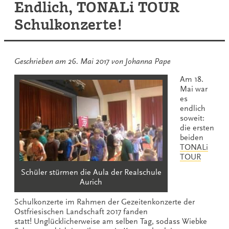
Endlich, TONALi TOUR
beim
Trio-
Schulkonzerte!
Konzert
Geschrieben am
26. Mai 2017
von
Johanna Pape
Am 18.
Mai war
es
endlich
soweit:
die ersten
beiden
TONALi
TOUR
Schüler stürmen die Aula der Realschule
Aurich
Schulkonzerte im Rahmen der Gezeitenkonzerte der
Ostfriesischen Landschaft 2017 fanden
statt! Unglücklicherweise am selben Tag, sodass Wiebke