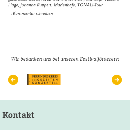
Hage
,
Johanna Ruppert
,
Marienhafe
,
TONALI-Tour
zu
→
Kommentar schreiben
Warmlaufen
für
die
TONALi-
Tour
Wir bedanken uns bei unseren Festivalförderern
Kontakt