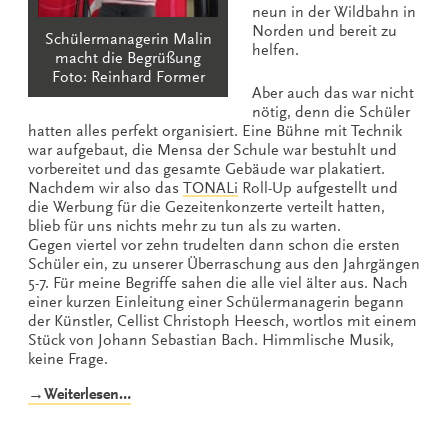
neun in der Wildbahn in
Norden und bereit zu
Schülermanagerin Malin
helfen.
macht die Begrüßung
Foto: Reinhard Former
Aber auch das war nicht
nötig, denn die Schüler
hatten alles perfekt organisiert. Eine Bühne mit Technik
war aufgebaut, die Mensa der Schule war bestuhlt und
vorbereitet und das gesamte Gebäude war plakatiert.
Nachdem wir also das
TONALi
Roll-Up aufgestellt und
die Werbung für die Gezeitenkonzerte verteilt hatten,
blieb für uns nichts mehr zu tun als zu warten.
Gegen viertel vor zehn trudelten dann schon die ersten
Schüler ein, zu unserer Überraschung aus den Jahrgängen
5-7. Für meine Begriffe sahen die alle viel älter aus. Nach
einer kurzen Einleitung einer Schülermanagerin begann
der Künstler, Cellist Christoph Heesch, wortlos mit einem
Stück von Johann Sebastian Bach. Himmlische Musik,
keine Frage.
„TONALi-
→Weiterlesen…
Tour
Auftakt