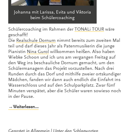
Johanna mit Larissa, Evita und Viktoria
beim Schülercoaching
Schülercoaching im Rahmen der
TONALi TOUR
wäre
geschafft!
Die
Realschule Dornum
nimmt bereits zum zweiten Mal
teil und darf dieses Jahr als Patenmusikerin die junge
Pianistin
Nina Gurol
willkommen heißen. Also haben
Wiebke Schoon und ich uns am vergangen Freitag auf
den Weg ins beschauliche Dornum gemacht, um den
Schülermanagern das Projekt vorzustellen. Nach drei
Runden durch das Dorf und mithilfe zweier ortskundiger
Mädchen, fanden wir dann auch endlich die Einfahrt ins
Wasserschloss und auf den Schulparkplatz. Zwar fünf
Minuten verspätet, aber die Schüler waren sowieso noch
in der Pause.
„Schülercoaching
→Weiterlesen…
1.0“
Gepostet in
Allgemein
Unter den Schlagworten