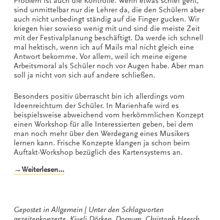
Problem ist auch die Kontrolle. Wenn etwas schief geht,
sind unmittelbar nur die Lehrer da, die den Schülern aber
auch nicht unbedingt ständig auf die Finger gucken. Wir
kriegen hier sowieso wenig mit und sind die meiste Zeit
mit der Festivalplanung beschäftigt. Da werde ich schnell
mal hektisch, wenn ich auf Mails mal nicht gleich eine
Antwort bekomme. Vor allem, weil ich meine eigene
Arbeitsmoral als Schüler noch vor Augen habe. Aber man
soll ja nicht von sich auf andere schließen.
Besonders positiv überrascht bin ich allerdings vom
Ideenreichtum der Schüler. In Marienhafe wird es
beispielsweise abweichend vom herkömmlichen Konzept
einen Workshop für alle Interessierten geben, bei dem
man noch mehr über den Werdegang eines Musikers
lernen kann. Frische Konzepte klangen ja schon beim
Auftakt-Workshop bezüglich des Kartensystems an.
„Warmlaufen
→Weiterlesen…
für
die
TONALi-
Tour“
Gepostet in
Allgemein
Unter den Schlagworten
gezeitenkonzerte
,
Kiveli Dörken
,
Dornum
,
Christoph Heesch
,