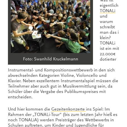
eigentlich
TONALi
und
warum
schreibt
man das i
klein?
TONALi
ist ein mit
22.000€
Foto: Swanhild Kruckelmann
dotierter
Instrumental- und Kompositionswettbewerb in den sich
abwechselnden Kategorien Violine, Violoncello und
Klavier. Neben exzellentem Instrumentalspiel müssen die
Teilnehmer aber auch gut in Musikvermittlung sein, da
Schüler über die Vergabe des Publikumspreises mit
entscheiden.
Und hier kommen die
Gezeitenkonzerte
ins Spiel: Im
Rahmen der „TONALi-Tour“ (bis zum letzten Jahr hieß es
noch TONALiA) werden Preisträger des Wettbewerbs in
Schulen auftreten, um Kinder und Jugendliche für