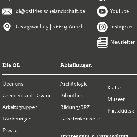
ol@ostfriesischelandschaft.de
Youtube
Georgswall 1-5 | 26603 Aurich
Instagram
Newsletter
Die OL
Abteilungen
Über uns
Archäologie
Kultur
Gremien und Organe
Bibliothek
Museen
Arbeitsgruppen
Bildung/RPZ
Plattdüütsk
Förderungen
Gezeitenkonzerte
Presse
Impressum
&
Datenschutz