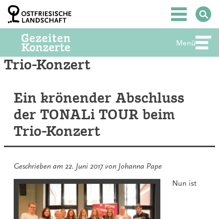
Zum
Inhalt
Hauptmenü
springen
Menü
Abte
Trio-Konzert
Ein krönender Abschluss
der TONALi TOUR beim
Trio-Konzert
Geschrieben am
22. Juni 2017
von
Johanna Pape
Nun ist