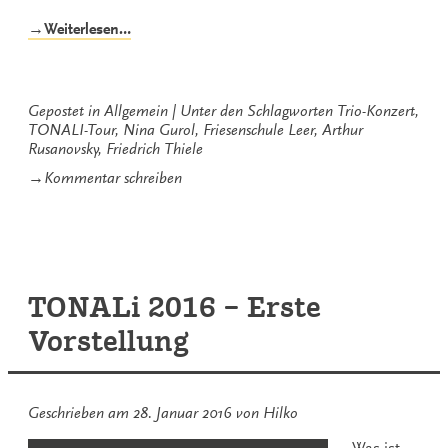
„Ein
→Weiterlesen…
krönender
Abschluss
der
TONALi
Gepostet in
Allgemein
Unter den Schlagworten
Trio-Konzert
,
TOUR
TONALI-Tour
,
Nina Gurol
,
Friesenschule Leer
,
Arthur
beim
Rusanovsky
,
Friedrich Thiele
Trio-
zu
→
Kommentar schreiben
Konzert“
Ein
krönender
Abschluss
der
TONALi
TOUR
TONALi 2016 – Erste
beim
Trio-
Vorstellung
Konzert
Geschrieben am
28. Januar 2016
von
Hilko
Was ist