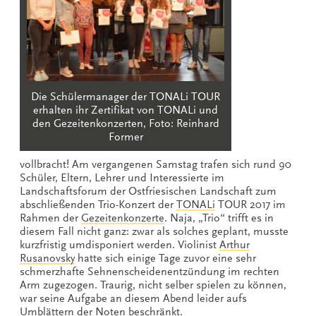
Die Schülermanager der TONALi TOUR
erhalten ihr Zertifikat von TONALi und
den Gezeitenkonzerten, Foto: Reinhard
Former
vollbracht! Am vergangenen Samstag trafen sich rund 90
Schüler, Eltern, Lehrer und Interessierte im
Landschaftsforum der Ostfriesischen Landschaft zum
abschließenden Trio-Konzert der
TONALi
TOUR 2017 im
Rahmen der
Gezeitenkonzerte
. Naja, „Trio“ trifft es in
diesem Fall nicht ganz: zwar als solches geplant, musste
kurzfristig umdisponiert werden. Violinist
Arthur
Rusanovsky
hatte sich einige Tage zuvor eine sehr
schmerzhafte Sehnenscheidenentzündung im rechten
Arm zugezogen. Traurig, nicht selber spielen zu können,
war seine Aufgabe an diesem Abend leider aufs
Umblättern der Noten beschränkt.