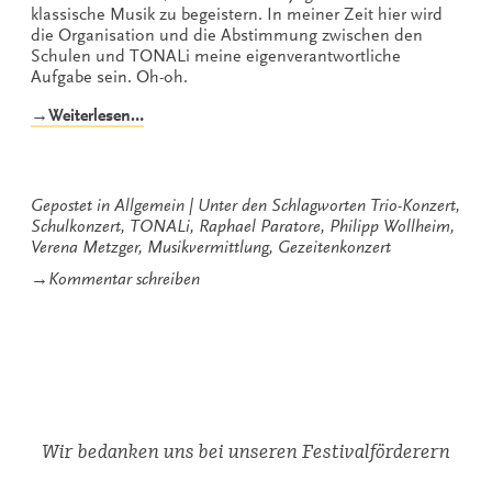
klassische Musik zu begeistern. In meiner Zeit hier wird
die Organisation und die Abstimmung zwischen den
Schulen und TONALi meine eigenverantwortliche
Aufgabe sein. Oh-oh.
„TONALi
→Weiterlesen…
2016
–
Erste
Vorstellung“
Gepostet in
Allgemein
Unter den Schlagworten
Trio-Konzert
,
Schulkonzert
,
TONALi
,
Raphael Paratore
,
Philipp Wollheim
,
Verena Metzger
,
Musikvermittlung
,
Gezeitenkonzert
zu
→
Kommentar schreiben
TONALi
2016
–
Erste
Vorstellung
Wir bedanken uns bei unseren Festivalförderern