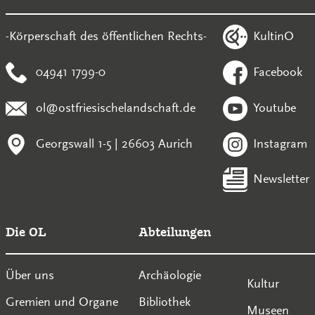
KultinO
-Körperschaft des öffentlichen Rechts-
04941 1799-0
Facebook
ol@ostfriesischelandschaft.de
Youtube
Georgswall 1-5 | 26603 Aurich
Instagram
Newsletter
Die OL
Abteilungen
Über uns
Archäologie
Kultur
Gremien und Organe
Bibliothek
Museen