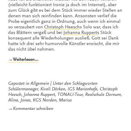
(vielleicht funktioniert Ironie ja doch im Internet), aber
zum Glück gibt es bei dem Stück immer wieder Stellen an
denen man sich reinfinden kann. Ansonsten verlief die
Probe eigentlich ganz in Ordnung, auch wenn ich einmal
so verzaubert von
Christoph Heesch
s Solo war, dass ich
das Blättern vergaß und bei
Johanna Ruppert
s Stück
konsequent alle Wiederholungen ausließ. Gott sei Dank
hatte ich drei sehr humorvolle Künstler erwischt, die mir
das nicht übel nahmen.
„Blättern
→Weiterlesen…
oder
nicht
blättern,
das
Gepostet in
Allgemein
Unter den Schlagworten
ist
Schülermanager
,
Kiveli Dörken
,
IGS Marienhafe
,
Christoph
hier
Heesch
,
Johanna Ruppert
,
TONALI-Tour
,
Realschule Dornum
,
die
Alina
,
Jonas
,
KGS Norden
,
Marius
Frage…“
zu
→
Kommentar schreiben
Blättern
oder
nicht
blättern,