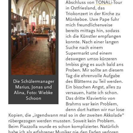
Abschluss von
TONALi
-Tour
in Ostfriesland, das
Triokonzert in der Kirche zu
Münkeboe. Uwe Pape fuhr
mich freundlicherweise
bereits mittags hin, sodass
ich die Künstler empfangen
konnte. Nach einer langen
Suche nach einem
Supermarkt und einem
deswegen umso kürzeren
Imbiss ging es auch bald ans
Proben. Mir sollte an diesem
Tag die ehrenvolle Aufgabe
Die Schülermanager
des Blätterns zu Teil werden.
Marius, Jonas und
Ein bisschen Angst, alles zu
Alina, Foto: Wiebke
versauen, hatte ich schon.
Schoon
Das dritte Klaviertrio von
Brahms war kein Problem,
denn dort hatten wir nur lose
Kopien, die „irgendwann mal so in der zweiten Akkolade“
rübergezogen werden mussten. Soweit kein Problem.
Beim Piazzolla wurde es schon komplizierter. Natürlich
habe ich als erfahrener Musiker nie den Faden verloren