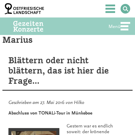
Zum
Inhalt
Hauptmenü
springen
Menü
Abte
Marius
Blättern oder nicht
blättern, das ist hier die
Frage…
Geschrieben am
27. Mai 2016
von
Hilko
Abschluss von TONALi-Tour in Münkeboe
Gestern war es endlich
soweit: der krönende