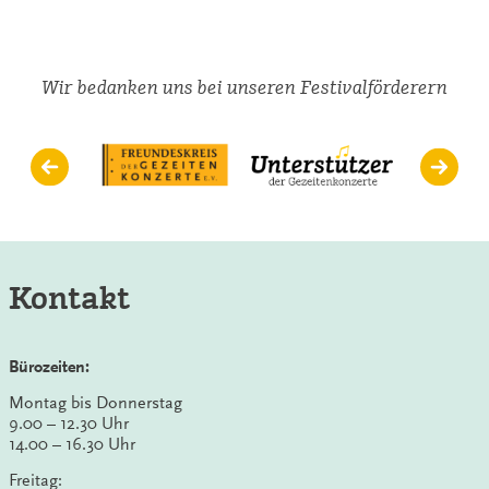
das
ist
hier
die
Wir bedanken uns bei unseren Festivalförderern
Frage…
Kontakt
Bürozeiten:
Montag bis Donnerstag
9.00 – 12.30 Uhr
14.00 – 16.30 Uhr
Freitag: