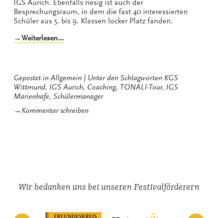
IGS Aurich. Ebenfalls riesig ist auch der
Besprechungsraum, in dem die fast 40 interessierten
Schüler aus 5. bis 9. Klassen locker Platz fanden.
„Aufschlag
→Weiterlesen…
für
die
vierte
TONALi
Gepostet in
Allgemein
Unter den Schlagworten
KGS
TOUR
Wittmund
,
IGS Aurich
,
Coaching
,
TONALI-Tour
,
IGS
bei
Marienhafe
,
Schülermanager
den
zu
→
Kommentar schreiben
Gezeitenkonzerten“
Aufschlag
für
die
vierte
TONALi
TOUR
bei
den
Wir bedanken uns bei unseren Festivalförderern
Gezeitenkonzerten