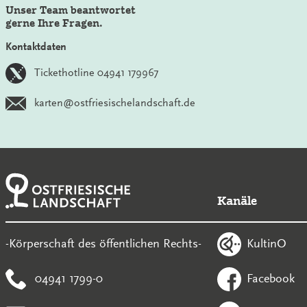
Unser Team beantwortet
gerne Ihre Fragen.
Kontaktdaten
Tickethotline 04941 179967
karten@ostfriesischelandschaft.de
Kanäle
KultinO
-Körperschaft des öffentlichen Rechts-
04941 1799-0
Facebook