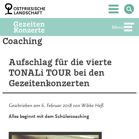
Zum
Inhalt
Hauptmenü
springen
Menü
Abte
Coaching
Aufschlag für die vierte
TONALi TOUR bei den
Gezeitenkonzerten
Geschrieben am
6. Februar 2018
von
Wibke Heß
Alles beginnt mit dem Schülercoaching