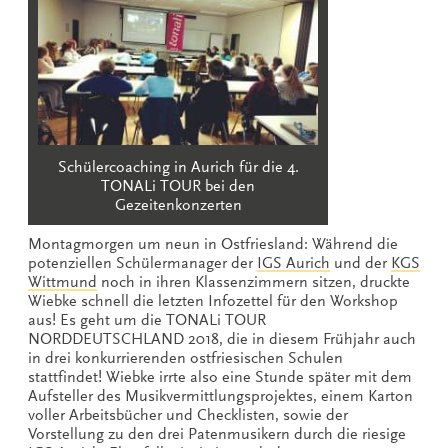
Schülercoaching in Aurich für die 4.
TONALi TOUR bei den
Gezeitenkonzerten
Montagmorgen um neun in Ostfriesland: Während die
potenziellen Schülermanager der
IGS Aurich
und der
KGS
Wittmund
noch in ihren Klassenzimmern sitzen, druckte
Wiebke schnell die letzten Infozettel für den Workshop
aus! Es geht um die TONALi TOUR
NORDDEUTSCHLAND 2018, die in diesem Frühjahr auch
in drei konkurrierenden ostfriesischen Schulen
stattfindet! Wiebke irrte also eine Stunde später mit dem
Aufsteller des Musikvermittlungsprojektes, einem Karton
voller Arbeitsbücher und Checklisten, sowie der
Vorstellung zu den drei Patenmusikern durch die riesige