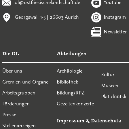
ol@ostfriesischelandschaft.de
Youtube
Georgswall 1-5 | 26603 Aurich
Instagram
Newsletter
Die OL
Abteilungen
Über uns
Archäologie
Kultur
Gremien und Organe
Bibliothek
Museen
Arbeitsgruppen
Bildung/RPZ
Plattdüütsk
Förderungen
Gezeitenkonzerte
Presse
Impressum
&
Datenschutz
Stellenanzeigen