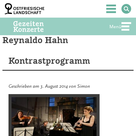
Zum
Inhalt
Hauptmenü
springen
Menü
Abte
Reynaldo Hahn
Kontrastprogramm
Geschrieben am
3. August 2014
von
Simon