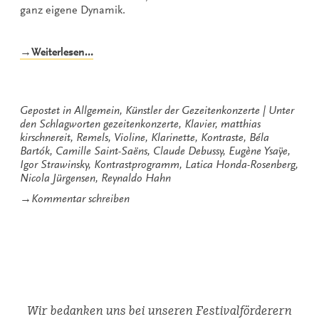
ganz eigene Dynamik.
„Kontrastprogramm“
→Weiterlesen…
Gepostet in
Allgemein
,
Künstler der Gezeitenkonzerte
Unter
den Schlagworten
gezeitenkonzerte
,
Klavier
,
matthias
kirschnereit
,
Remels
,
Violine
,
Klarinette
,
Kontraste
,
Béla
Bartók
,
Camille Saint-Saëns
,
Claude Debussy
,
Eugène Ysaÿe
,
Igor Strawinsky
,
Kontrastprogramm
,
Latica Honda-Rosenberg
,
Nicola Jürgensen
,
Reynaldo Hahn
zu
→
Kommentar schreiben
Kontrastprogramm
Wir bedanken uns bei unseren Festivalförderern