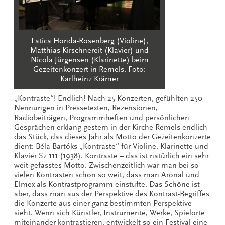
Latica Honda-Rosenberg (Violine),
Matthias Kirschnereit (Klavier) und
Nicola Jürgensen (Klarinette) beim
Gezeitenkonzert in Remels, Foto:
Karlheinz Krämer
„Kontraste“! Endlich! Nach 25 Konzerten, gefühlten 250
Nennungen in Pressetexten, Rezensionen,
Radiobeiträgen, Programmheften und persönlichen
Gesprächen erklang gestern in der Kirche Remels endlich
das Stück, das dieses Jahr als Motto der Gezeitenkonzerte
dient: Béla Bartóks „Kontraste“ für Violine, Klarinette und
Klavier Sz 111 (1938). Kontraste – das ist natürlich ein sehr
weit gefasstes Motto. Zwischenzeitlich war man bei so
vielen Kontrasten schon so weit, dass man Aronal und
Elmex als Kontrastprogramm einstufte. Das Schöne ist
aber, dass man aus der Perspektive des Kontrast-Begriffes
die Konzerte aus einer ganz bestimmten Perspektive
sieht. Wenn sich Künstler, Instrumente, Werke, Spielorte
miteinander kontrastieren, entwickelt so ein Festival eine