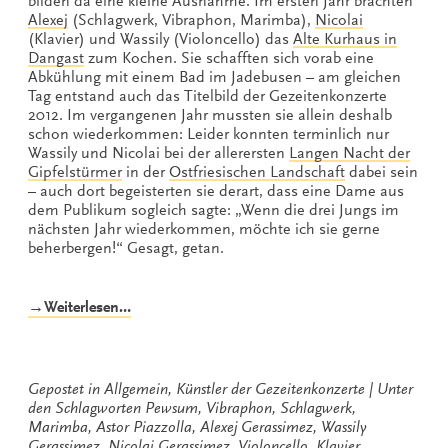
bilden da eine kleine Ausnahme. Im ersten Jahr brachten
Alexej
(Schlagwerk, Vibraphon, Marimba),
Nicolai
(Klavier) und Wassily (Violoncello) das
Alte Kurhaus in
Dangast
zum Kochen. Sie schafften sich vorab eine
Abkühlung mit einem Bad im Jadebusen – am gleichen
Tag entstand auch das Titelbild der Gezeitenkonzerte
2012. Im vergangenen Jahr mussten sie allein deshalb
schon wiederkommen: Leider konnten terminlich nur
Wassily und Nicolai bei der allerersten
Langen Nacht der
Gipfelstürmer
in der
Ostfriesischen Landschaft
dabei sein
– auch dort begeisterten sie derart, dass eine Dame aus
dem Publikum sogleich sagte: „Wenn die drei Jungs im
nächsten Jahr wiederkommen, möchte ich sie gerne
beherbergen!“ Gesagt, getan.
„Dreimal
→Weiterlesen…
Gerassimez
in
Höchstform“
Gepostet in
Allgemein
,
Künstler der Gezeitenkonzerte
Unter
den Schlagworten
Pewsum
,
Vibraphon
,
Schlagwerk
,
Marimba
,
Astor Piazzolla
,
Alexej Gerassimez
,
Wassily
Gerassimez
,
Nicolai Gerassimez
,
Violoncello
,
Klavier