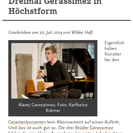
Dreimal Gerassimez in
Höchstform
Geschrieben am
20. Juli 2014
von
Wibke Heß
Eigentlich
haben
Künstler
bei den
Alexej Gerassimez, Foto: Karlheinz
Krämer
Gezeitenkonzerten
kein Abonnement auf einen Auftritt.
Und das ist auch gut so. Die drei
Brüder Gerassimez