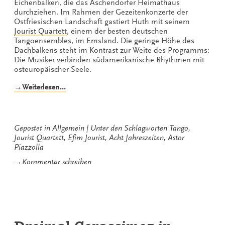
Eichenbalken, die das Aschendorfer Heimathaus
durchziehen. Im Rahmen der Gezeitenkonzerte der
Ostfriesischen Landschaft gastiert Huth mit seinem
Jourist Quartett
, einem der besten deutschen
Tangoensembles, im Emsland. Die geringe Höhe des
Dachbalkens steht im Kontrast zur Weite des Programms:
Die Musiker verbinden südamerikanische Rhythmen mit
osteuropäischer Seele.
„Acht
→Weiterlesen…
Jahreszeiten
mit
dem
Jourist
Gepostet in
Allgemein
Unter den Schlagworten
Tango
,
Quartett“
Jourist Quartett
,
Efim Jourist
,
Acht Jahreszeiten
,
Astor
Piazzolla
zu
→
Kommentar schreiben
Acht
Jahreszeiten
mit
dem
Jourist
Quartett