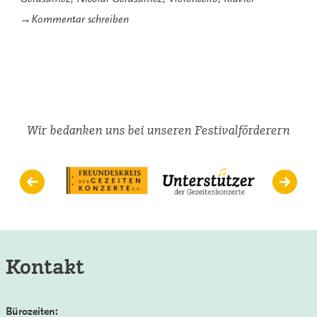
zu
→
Kommentar schreiben
Dreimal
Gerassimez
in
Höchstform
Wir bedanken uns bei unseren Festivalförderern
Kontakt
Bürozeiten: