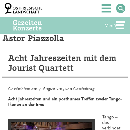
Zum
Inhalt
Hauptmenü
springen
Menü
Abte
Astor Piazzolla
Acht Jahreszeiten mit dem
Jourist Quartett
Geschrieben am
7. August 2015
von
Gastbeitrag
Acht Jahreszeiten und ein posthumes Treffen zweier Tango-
Ikonen an der Ems
Tango –
das
verbindet