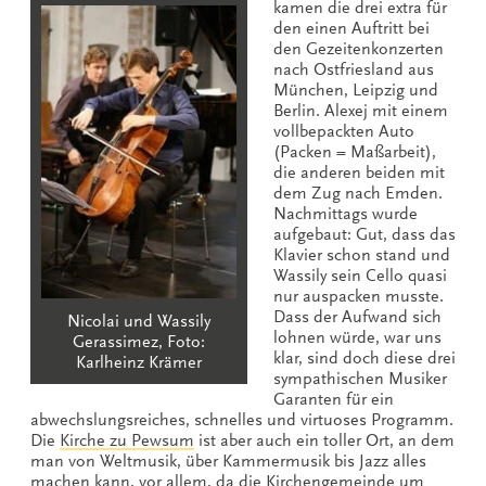
kamen die drei extra für
den einen Auftritt bei
den Gezeitenkonzerten
nach Ostfriesland aus
München, Leipzig und
Berlin. Alexej mit einem
vollbepackten Auto
(Packen = Maßarbeit),
die anderen beiden mit
dem Zug nach Emden.
Nachmittags wurde
aufgebaut: Gut, dass das
Klavier schon stand und
Wassily sein Cello quasi
nur auspacken musste.
Dass der Aufwand sich
Nicolai und Wassily
lohnen würde, war uns
Gerassimez, Foto:
klar, sind doch diese drei
Karlheinz Krämer
sympathischen Musiker
Garanten für ein
abwechslungsreiches, schnelles und virtuoses Programm.
Die
Kirche zu Pewsum
ist aber auch ein toller Ort, an dem
man von Weltmusik, über Kammermusik bis Jazz alles
machen kann, vor allem, da die Kirchengemeinde um