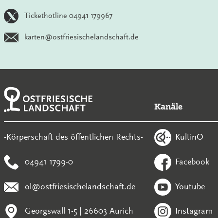
Tickethotline 04941 179967
karten@ostfriesischelandschaft.de
Kanäle
KultinO
-Körperschaft des öffentlichen Rechts-
04941 1799-0
Facebook
ol@ostfriesischelandschaft.de
Youtube
Georgswall 1-5 | 26603 Aurich
Instagram