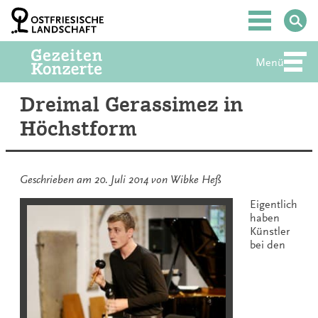
Zum
Inhalt
Hauptmenü
springen
Menü
Abte
Dreimal Gerassimez in
Höchstform
Geschrieben am
20. Juli 2014
von
Wibke Heß
Eigentlich
haben
Künstler
bei den