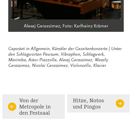
Alexej Gerassimez, Foto: Karlheinz Krämer
Gepostet in
Allgemein
,
Künstler der Gezeitenkonzerte
Unter
den Schlagworten
Pewsum
,
Vibraphon
,
Schlagwerk
,
Marimba
,
Astor Piazzolla
,
Alexej Gerassimez
,
Wassily
Gerassimez
,
Nicolai Gerassimez
,
Violoncello
,
Klavier
Continue
Von der
Hitze, Notos
Metropole in
und Pingos
Reading
den Festsaal