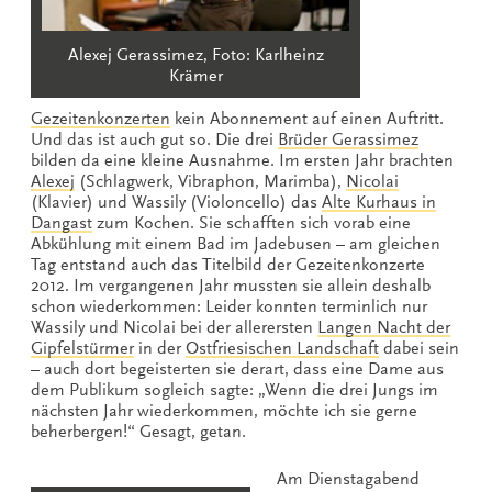
Alexej Gerassimez, Foto: Karlheinz
Krämer
Gezeitenkonzerten
kein Abonnement auf einen Auftritt.
Und das ist auch gut so. Die drei
Brüder Gerassimez
bilden da eine kleine Ausnahme. Im ersten Jahr brachten
Alexej
(Schlagwerk, Vibraphon, Marimba),
Nicolai
(Klavier) und Wassily (Violoncello) das
Alte Kurhaus in
Dangast
zum Kochen. Sie schafften sich vorab eine
Abkühlung mit einem Bad im Jadebusen – am gleichen
Tag entstand auch das Titelbild der Gezeitenkonzerte
2012. Im vergangenen Jahr mussten sie allein deshalb
schon wiederkommen: Leider konnten terminlich nur
Wassily und Nicolai bei der allerersten
Langen Nacht der
Gipfelstürmer
in der
Ostfriesischen Landschaft
dabei sein
– auch dort begeisterten sie derart, dass eine Dame aus
dem Publikum sogleich sagte: „Wenn die drei Jungs im
nächsten Jahr wiederkommen, möchte ich sie gerne
beherbergen!“ Gesagt, getan.
Am Dienstagabend