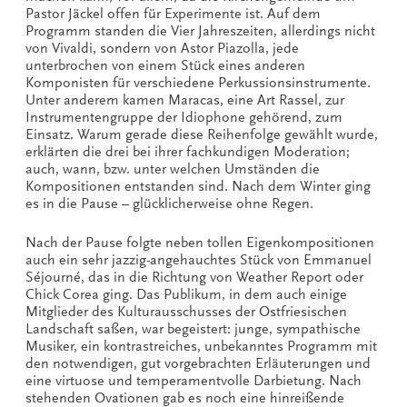
Pastor Jäckel offen für Experimente ist. Auf dem
Programm standen die Vier Jahreszeiten, allerdings nicht
von Vivaldi, sondern von Astor Piazolla, jede
unterbrochen von einem Stück eines anderen
Komponisten für verschiedene Perkussionsinstrumente.
Unter anderem kamen Maracas, eine Art Rassel, zur
Instrumentengruppe der Idiophone gehörend, zum
Einsatz. Warum gerade diese Reihenfolge gewählt wurde,
erklärten die drei bei ihrer fachkundigen Moderation;
auch, wann, bzw. unter welchen Umständen die
Kompositionen entstanden sind. Nach dem Winter ging
es in die Pause – glücklicherweise ohne Regen.
Nach der Pause folgte neben tollen Eigenkompositionen
auch ein sehr jazzig-angehauchtes Stück von Emmanuel
Séjourné, das in die Richtung von Weather Report oder
Chick Corea ging. Das Publikum, in dem auch einige
Mitglieder des Kulturausschusses der Ostfriesischen
Landschaft saßen, war begeistert: junge, sympathische
Musiker, ein kontrastreiches, unbekanntes Programm mit
den notwendigen, gut vorgebrachten Erläuterungen und
eine virtuose und temperamentvolle Darbietung. Nach
stehenden Ovationen gab es noch eine hinreißende