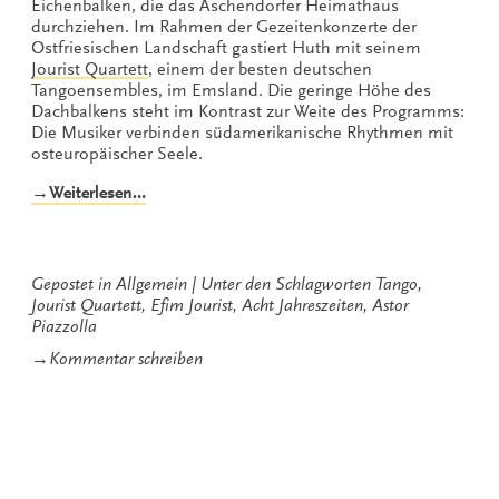
Eichenbalken, die das Aschendorfer Heimathaus
durchziehen. Im Rahmen der Gezeitenkonzerte der
Ostfriesischen Landschaft gastiert Huth mit seinem
Jourist Quartett
, einem der besten deutschen
Tangoensembles, im Emsland. Die geringe Höhe des
Dachbalkens steht im Kontrast zur Weite des Programms:
Die Musiker verbinden südamerikanische Rhythmen mit
osteuropäischer Seele.
„Acht
→Weiterlesen…
Jahreszeiten
mit
dem
Jourist
Gepostet in
Allgemein
Unter den Schlagworten
Tango
,
Quartett“
Jourist Quartett
,
Efim Jourist
,
Acht Jahreszeiten
,
Astor
Piazzolla
zu
→
Kommentar schreiben
Acht
Jahreszeiten
mit
dem
Jourist
Quartett