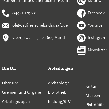
KultinO
-Körperschaft des öffentlichen Rechts-
04941 1799-0
Facebook
ol@ostfriesischelandschaft.de
Youtube
Georgswall 1-5 | 26603 Aurich
Instagram
Newsletter
Die OL
Abteilungen
Über uns
Archäologie
Kultur
Gremien und Organe
Bibliothek
Museen
Arbeitsgruppen
Bildung/RPZ
Plattdüütsk