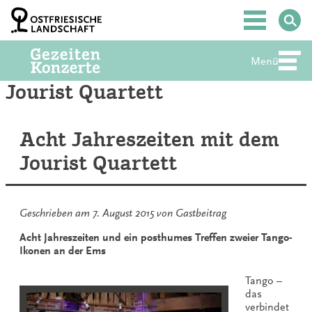
Zum
Inhalt
Hauptmenü
springen
Menü
Abte
Jourist Quartett
Acht Jahreszeiten mit dem
Jourist Quartett
Geschrieben am
7. August 2015
von
Gastbeitrag
Acht Jahreszeiten und ein posthumes Treffen zweier Tango-
Ikonen an der Ems
Tango –
das
verbindet