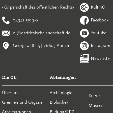
KultinO
-Körperschaft des öffentlichen Rechts-
04941 1799-0
Facebook
ol@ostfriesischelandschaft.de
Youtube
Georgswall 1-5 | 26603 Aurich
Instagram
Newsletter
Die OL
Abteilungen
Über uns
Archäologie
Kultur
Gremien und Organe
Bibliothek
Museen
Arbeitsgruppen
Bildung/RPZ