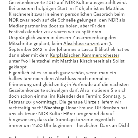
Gezeitenkonzerte 2012 auf NDR Kultur ausgestrahlt wird.
Bei unserem holprigen Start im Frühjahr ist es Matthias
Kirschnereit zwar in einem persönlichen Gespräch beim
NDR zwar noch auf die Schnelle gelungen, den NDR als
Medienpartner ins Boot zu holen, aber für den
Festivalkalender 2012 waren wir zu spät dran.
Ursprünglich waren in diesem Zusammenhang drei
Mitschnitte geplant, beim
Abschlusskonzert
am 7.
September 2012 in der Johannes a Lasco Bibliothek hat es
dann aber mit dem
Kurpfälzischen Kammerorchester
unter Yvo Hentschel mit Matthias Kirschnereit als Solist
geklappt.
Eigentlich ist es so auch ganz schön, wenn man ein
halbes Jahr nach dem Abschluss noch einmal in
Erinnerung und gleichzeitig in Vorfreude auf die nächsten
Gezeitenkonzerte schwelgen darf. Also, notieren Sie sich
doch schon einmal im Kalender den Termin: Sonntag, 3.
Februar 2013 vormitags. Die genaue Uhrzeit liefern wir
rechtzeitig nach!
Nachtrag:
Unser Freund Ulf Brenken hat
uns als treuer NDR Kultur-Hörer umgehend darauf
hingewiesen, dass die Sonntagskonzerte eigentlich
immer um 11:00 Uhr beginnen – herzlichen Dank an Dich!