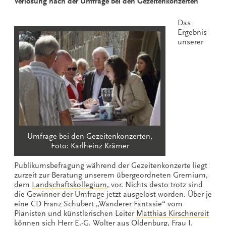
Verlosung nach der Umfrage bei den Gezeitenkonzerten
Das
Ergebnis
unserer
Umfrage bei den Gezeitenkonzerten,
Foto: Karlheinz Krämer
Publikumsbefragung während der Gezeitenkonzerte liegt
zurzeit zur Beratung unserem übergeordneten Gremium,
dem
Landschaftskollegium
, vor. Nichts desto trotz sind
die Gewinner der Umfrage jetzt ausgelost worden. Über je
eine CD Franz Schubert „Wanderer Fantasie“ vom
Pianisten und künstlerischen Leiter
Matthias Kirschnereit
können sich Herr E.-G. Wolter aus Oldenburg, Frau I.