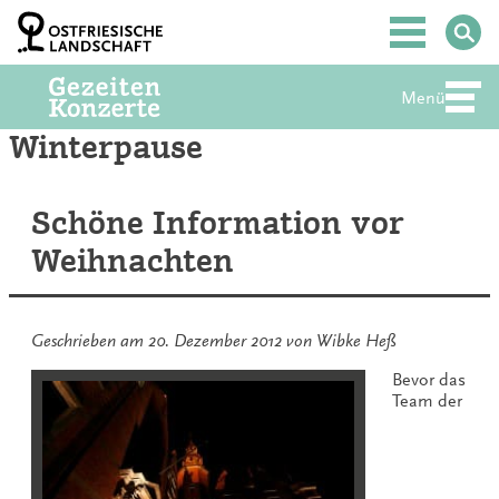
Zum
Inhalt
Hauptmenü
springen
Menü
Abte
Winterpause
Schöne Information vor
Weihnachten
Geschrieben am
20. Dezember 2012
von
Wibke Heß
Bevor das
Team der