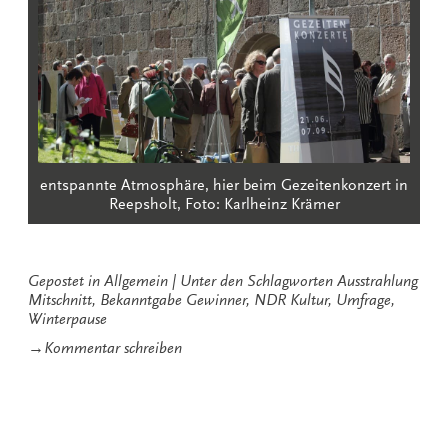
entspannte Atmosphäre, hier beim Gezeitenkonzert in
Reepsholt, Foto: Karlheinz Krämer
Gepostet in
Allgemein
Unter den Schlagworten
Ausstrahlung
Mitschnitt
,
Bekanntgabe Gewinner
,
NDR Kultur
,
Umfrage
,
Winterpause
zu
→
Kommentar schreiben
Schöne
Information
vor
Weihnachten