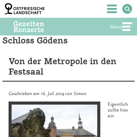
Zum
Inhalt
Hauptmenü
springen
Menü
Abte
Schloss Gödens
Von der Metropole in den
Festsaal
Geschrieben am
16. Juli 2014
von
Simon
Eigentlich
sollte hier
ein