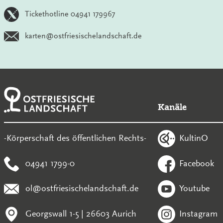
Tickethotline 04941 179967
karten@ostfriesischelandschaft.de
Kanäle
KultinO
-Körperschaft des öffentlichen Rechts-
04941 1799-0
Facebook
ol@ostfriesischelandschaft.de
Youtube
Georgswall 1-5 | 26603 Aurich
Instagram