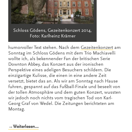
Schloss Gödens, Gezeitenkonzert 2014,
Foto: Karlheinz Krämer
humorvoller Text stehen. Nach dem
Gezeitenkonzert
am
Sonntag im Schloss Gödens mit dem Trio Machiavelli
wollte ich, als bekennender Fan der britischen Serie
Downton Abbey, das Konzert aus der ironischen
Perspektive eines adeligen Besuchers schildern. Die
einzigartige Kulisse, die einen in eine andere Zeit
versetzt, bietet das an. Als wir am Sonntag nach Hause
fuhren, gespannt auf das Fußball-Finale und beseelt von
der tollen Atmosphäre und dem guten Konzert, wussten
wir jedoch noch nichts vom tragischen Tod von Karl-
Georg Graf von Wedel. Die Zeitungen berichteten am
Montag.
„Von
→Weiterlesen…
der