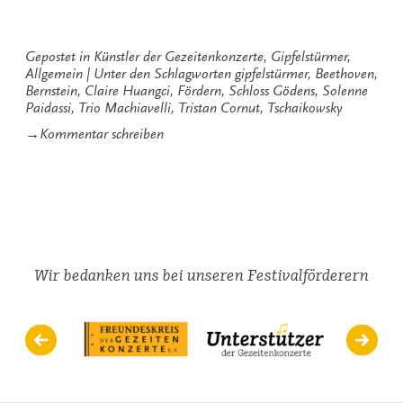
Metropole
in
den
Gepostet in
Künstler der Gezeitenkonzerte
,
Gipfelstürmer
,
Festsaal“
Allgemein
Unter den Schlagworten
gipfelstürmer
,
Beethoven
,
Bernstein
,
Claire Huangci
,
Fördern
,
Schloss Gödens
,
Solenne
Paidassi
,
Trio Machiavelli
,
Tristan Cornut
,
Tschaikowsky
zu
→
Kommentar schreiben
Von
der
Metropole
in
den
Festsaal
Wir bedanken uns bei unseren Festivalförderern