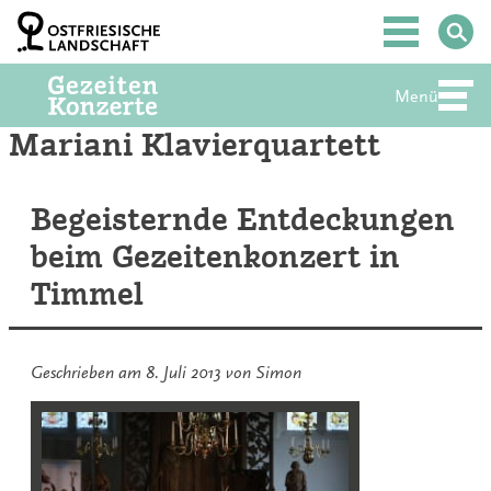
Zum
Inhalt
Hauptmenü
springen
Menü
Abte
Mariani Klavierquartett
Begeisternde Entdeckungen
beim Gezeitenkonzert in
Timmel
Geschrieben am
8. Juli 2013
von
Simon