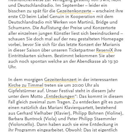
und Deutschlandradio. Im September – leider ein
bisschen zu spät für die
Gezeitenkonzerte
– erscheint ihre
erste CD beim Label Genuin in Kooperation mit dem
Deutschlandradio mit Werken von Martinů, Bridge und
Schumann. Die Auflistung der Preise und Konzertorte
aller einzelnen jungen Künstler liest sich beeindruckend –
schauen Sie doch mal auf der neu gestalteten Homepage
vorbei, bevor Sie sich für das letzte Konzert der Marianis
in dieser Saison über unseren Ticketpartner
ReserviX
ihre
Eintrittskarten sichern. Bestimmt bekommen Sie aber
auch noch spontan welche an der Abendkasse ab 19:30
Uhr.
In dem morgigen
Gezeitenkonzert
in der interessanten
Kirche zu Timmel
treten sie um 20:00 Uhr als
Gipfelstürmer auf. Unser Festival steht in diesem Jahr
unter dem Motto „
Entdeckungen
“: Das kommt in diesem
Fall gleich zweimal zum Tragen. Zu entdecken gilt es zum
einen natürlich das Mariani Klavierquartett, bestehend
aus Gerhard Vielhaber (Klavier), Philipp Bohnen (Violine),
Barbara Buntrock (Viola) und Peter Philipp Staemmler
(Violoncello). Dann haben auch sie eine Entdeckung in
ihr Programm eingearbeitet. Obwohl: Das ist eigentlich