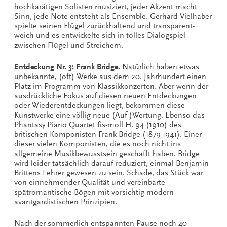
hochkarätigen Solisten musiziert, jeder Akzent macht
Sinn, jede Note entsteht als Ensemble. Gerhard Vielhaber
spielte seinen Flügel zurückhaltend und transparent-
weich und es entwickelte sich in tolles Dialogspiel
zwischen Flügel und Streichern.
Entdeckung Nr. 3: Frank Bridge.
Natürlich haben etwas
unbekannte, (oft) Werke aus dem 20. Jahrhundert einen
Platz im Programm von Klassikkonzerten. Aber wenn der
ausdrückliche Fokus auf diesen neuen Entdeckungen
oder Wiederentdeckungen liegt, bekommen diese
Kunstwerke eine völlig neue (Auf-)Wertung. Ebenso das
Phantasy Piano Quartet fis-moll H. 94 (1910) des
britischen Komponisten Frank Bridge (1879-1941). Einer
dieser vielen Komponisten, die es noch nicht ins
allgemeine Musikbewusstsein geschafft haben. Bridge
wird leider tatsächlich darauf reduziert, einmal Benjamin
Brittens Lehrer gewesen zu sein. Schade, das Stück war
von einnehmender Qualität und vereinbarte
spätromantische Bögen mit vorsichtig modern-
avantgardistischen Prinzipien.
Nach der sommerlich entspannten Pause noch 40