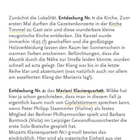
Zunächst die Lokalität.
Entdeckung Nr. 1:
die Kirche. Zum
ersten Mal durften die Gezeitenkonzerte in der
Kirche
Timmel
zu Gast sein und diese wunderbare kleine
neugotische Kirche entdecken. Die Kanzel wurde
immerhin 1695 (!) geschaffen und die großzügige
Holzverkleidung lassen den Raum bei Sonnenschein in
warmen Farben erscheinen. Befürchtungen, dass die
Akustik durch die Nähe zur Straße leiden könnte, wurden
schnell ad acta gelegt. Der Klang war bis in die letzte
Reihe klar und akzentuiert (was natürlich auch vor allem
am exzellenten Klang der Marianis lag!).
Entdeckung Nr. 2:
das
Mariani Klavierquartett
.
Wibke hat
hier ja schon geschrieben, dass man in diesem Fall ja
eigentlich kaum noch von
Gipfelstürmern
sprechen kann,
wenn Peter Philipp Staemmler (Violine) als festes
Mitglied der Berliner Philharmoniker spielt und Barbara
Buntrock (Viola) im Leipziger Gewandhausorchester die
erste Solo-Bratsche gespielt hat.
Mozarts Klavierquartett Nr.1 g-moll bewies das
eindrücklich. Hier wird als organische Einheit aus vier