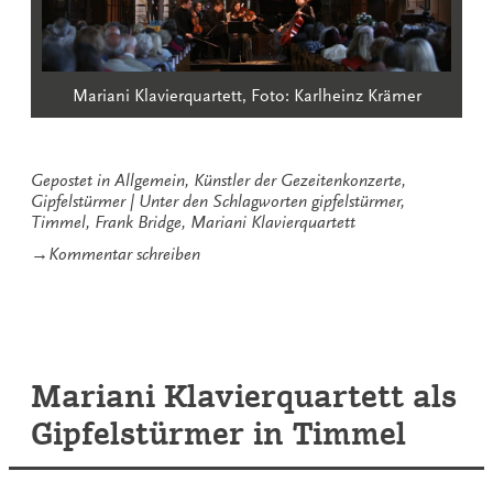
Mariani Klavierquartett, Foto: Karlheinz Krämer
Gepostet in
Allgemein
,
Künstler der Gezeitenkonzerte
,
Gipfelstürmer
Unter den Schlagworten
gipfelstürmer
,
Timmel
,
Frank Bridge
,
Mariani Klavierquartett
zu
→
Kommentar schreiben
Begeisternde
Entdeckungen
beim
Gezeitenkonzert
in
Timmel
Mariani Klavierquartett als
Gipfelstürmer in Timmel