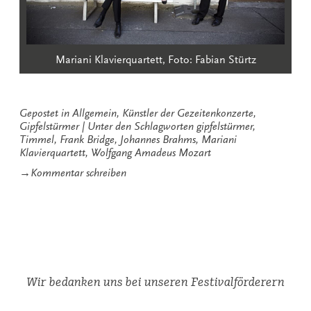
Mariani Klavierquartett, Foto: Fabian Stürtz
Gepostet in
Allgemein
,
Künstler der Gezeitenkonzerte
,
Gipfelstürmer
Unter den Schlagworten
gipfelstürmer
,
Timmel
,
Frank Bridge
,
Johannes Brahms
,
Mariani
Klavierquartett
,
Wolfgang Amadeus Mozart
zu
→
Kommentar schreiben
Mariani
Klavierquartett
als
Gipfelstürmer
in
Timmel
Wir bedanken uns bei unseren Festivalförderern