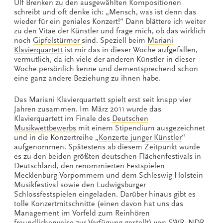
Ulf Brenken zu den ausgewählten Kompositionen
schreibt und oft denke ich: „Mensch, was ist denn das
wieder für ein geniales Konzert!“ Dann blättere ich weiter
zu den Vitae der Künstler und frage mich, ob das wirklich
noch
Gipfelstürmer
sind. Speziell beim
Mariani
Klavierquartett
ist mir das in dieser Woche aufgefallen,
vermutlich, da ich viele der anderen Künstler in dieser
Woche persönlich kenne und dementsprechend schon
eine ganz andere Beziehung zu ihnen habe.
Das Mariani Klavierquartett spielt erst seit knapp vier
Jahren zusammen. Im März 2011 wurde das
Klavierquartett im Finale des
Deutschen
Musikwettbewerbs
mit einem Stipendium ausgezeichnet
und in die Konzertreihe „
Konzerte junger Künstler
“
aufgenommen. Spätestens ab diesem Zeitpunkt wurde
es zu den beiden größten deutschen Flächenfestivals in
Deutschland, den renommierten Festspielen
Mecklenburg-Vorpommern und dem Schleswig Holstein
Musikfestival sowie den Ludwigsburger
Schlossfestspielen eingeladen. Darüber hinaus gibt es
tolle Konzertmitschnitte (einen davon hat uns das
Management im Vorfeld zum Reinhören
freundlicherweise zur Verfügung gestellt) von SWR, NDR