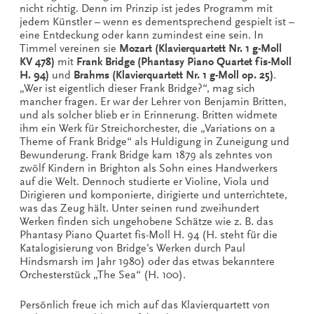
nicht richtig. Denn im Prinzip ist jedes Programm mit
jedem Künstler – wenn es dementsprechend gespielt ist –
eine Entdeckung oder kann zumindest eine sein. In
Timmel vereinen sie
Mozart (Klavierquartett Nr. 1 g-Moll
KV 478)
mit
Frank Bridge (Phantasy Piano Quartet fis-Moll
H. 94)
und
Brahms (Klavierquartett Nr. 1 g-Moll op. 25)
.
„Wer ist eigentlich dieser Frank Bridge?“, mag sich
mancher fragen. Er war der Lehrer von Benjamin Britten,
und als solcher blieb er in Erinnerung. Britten widmete
ihm ein Werk für Streichorchester, die „Variations on a
Theme of Frank Bridge“ als Huldigung in Zuneigung und
Bewunderung. Frank Bridge kam 1879 als zehntes von
zwölf Kindern in Brighton als Sohn eines Handwerkers
auf die Welt. Dennoch studierte er Violine, Viola und
Dirigieren und komponierte, dirigierte und unterrichtete,
was das Zeug hält. Unter seinen rund zweihundert
Werken finden sich ungehobene Schätze wie z. B. das
Phantasy Piano Quartet fis-Moll H. 94 (H. steht für die
Katalogisierung von Bridge’s Werken durch Paul
Hindsmarsh im Jahr 1980) oder das etwas bekanntere
Orchesterstück „The Sea“ (H. 100).
Persönlich freue ich mich auf das Klavierquartett von