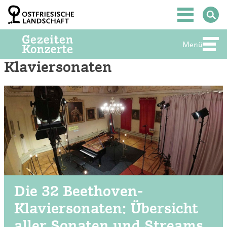
Zum
Inhalt
Hauptmenü
springen
Menü
Abte
Klaviersonaten
Die 32 Beethoven-
Klaviersonaten: Übersicht
aller Sonaten und Streams