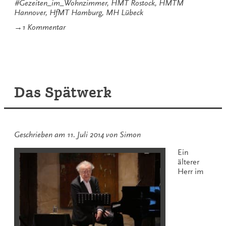
#Gezeiten_im_Wohnzimmer
,
HMT Rostock
,
HMTM
Hannover
,
HfMT Hamburg
,
MH Lübeck
zu
→
1 Kommentar
Die
32
Beethoven-
Klaviersonaten:
Übersicht
aller
Das Spätwerk
Sonaten
und
Streams
Geschrieben am
11. Juli 2014
von
Simon
Ein
älterer
Herr im