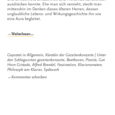
ausdrücken konnte. Ehe man sich versieht, steckt man
mittendrin im Denken dieses älteren Herren, dessen
unglaubliche Lebens- und Wirkungsgeschichte ihn wie
eine Aura begleitet.
„Das
→Weiterlesen…
Spätwerk“
Gepostet in
Allgemein
,
Künstler der Gezeitenkonzerte
Unter
den Schlagworten
gezeitenkonzerte
,
Beethoven
,
Pianist
,
Gut
Horn Gristede
,
Alfred Brendel
,
Faszination
,
Klaviersonaten
,
Philosoph am Klavier
,
Spätwerk
zu
→
Kommentar schreiben
Das
Spätwerk