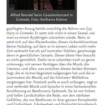
Alfred Brendel beim Gezeitenkonzert in
Gristede, Foto: Karlheinz Krämer
gepflegten Anzug betritt vorsichtig die Bühne von
Gut
Horn
in Gristede. Er setzt sich nicht in einen Sessel, wie
man es einem 83-Jährigen wünschen würde. Nein, er
setzt sich auf den Klavierhocker, dieses rückenlehnenlose
kleine Holzding, auf dem er in seinem Leben wohl mehr
Zeit verbracht hat als auf normalen Stühlen, geschweige
denn in gemütlichen Sesseln. Dieser ältere Herr braucht
es nicht gemütlich. Dafür ist er scheinbar noch zu gerne
unterwegs, mit seinen Vorträgen über die Musik, die
Literatur, und alles, was zwischen diesen beiden Künsten
liegt, die er immer begeistert aufgesogen hat und die er
(zumindest die Musik) auf der höchsten Weltbühne
vorgetragen hat. Poetisch wolle er auch anfangen, sagt er
und verbindet Musik und Sprache in einer fantasievollen
Annäherung an Beethovens Spätwerk. Da ist von hohen
und tiefen Landschaften die Rede, von den stärksten
Gefühlen, die nur Beethoven in ihrer ganzen Komplexität
und Einfachheit, Erhabenheit und Profanität künstlerisch