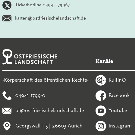
Tickethotline 04941 179967
karten@ostfriesischelandschaft.de
Kanäle
KultinO
-Körperschaft des öffentlichen Rechts-
04941 1799-0
Facebook
ol@ostfriesischelandschaft.de
Youtube
Georgswall 1-5 | 26603 Aurich
Instagram