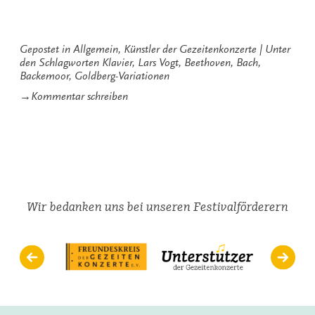
und
wir“
Gepostet in
Allgemein
,
Künstler der Gezeitenkonzerte
Unter
den Schlagworten
Klavier
,
Lars Vogt
,
Beethoven
,
Bach
,
Backemoor
,
Goldberg-Variationen
zu
→
Kommentar schreiben
Bach
und
wir
Wir bedanken uns bei unseren Festivalförderern