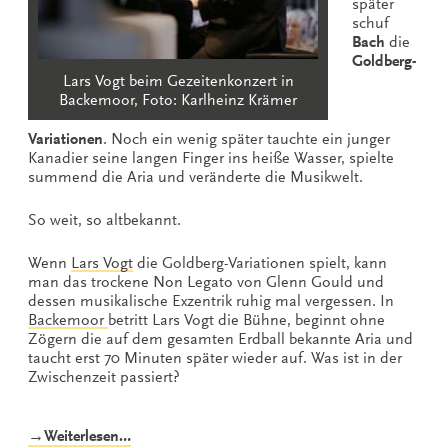
später
schuf
Bach
die
Goldberg-
Lars Vogt beim Gezeitenkonzert in
Backemoor, Foto: Karlheinz Krämer
Variationen
. Noch ein wenig später tauchte ein junger
Kanadier seine langen Finger ins heiße Wasser, spielte
summend die Aria und veränderte die Musikwelt.
So weit, so altbekannt.
Wenn
Lars Vogt
die Goldberg-Variationen spielt, kann
man das trockene Non Legato von Glenn Gould und
dessen musikalische Exzentrik ruhig mal vergessen. In
Backemoor
betritt Lars Vogt die Bühne, beginnt ohne
Zögern die auf dem gesamten Erdball bekannte Aria und
taucht erst 70 Minuten später wieder auf. Was ist in der
Zwischenzeit passiert?
„Bach
→Weiterlesen…