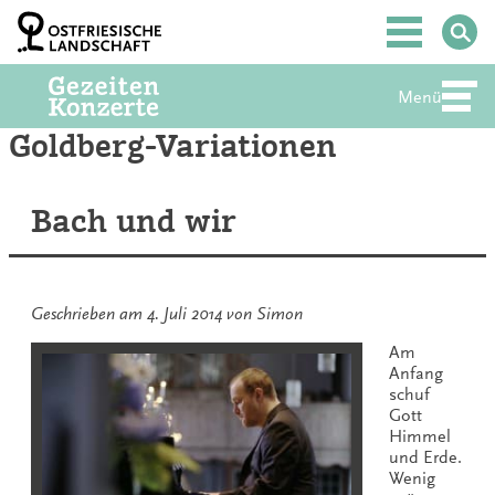
Zum
Inhalt
Hauptmenü
springen
Menü
Abte
Goldberg-Variationen
Bach und wir
Geschrieben am
4. Juli 2014
von
Simon
Am
Anfang
schuf
Gott
Himmel
und Erde.
Wenig