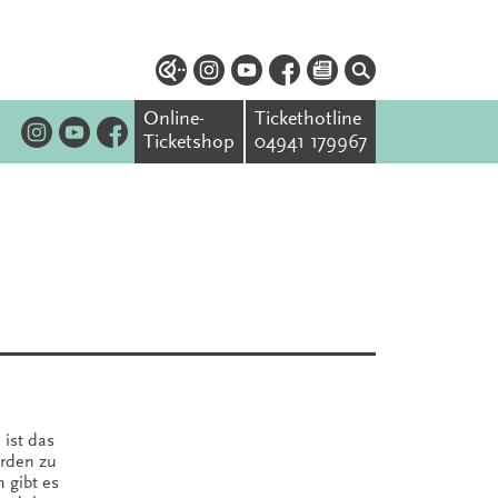
Online-
Tickethotline
Ticketshop
04941 179967
 ist das
rden zu
 gibt es