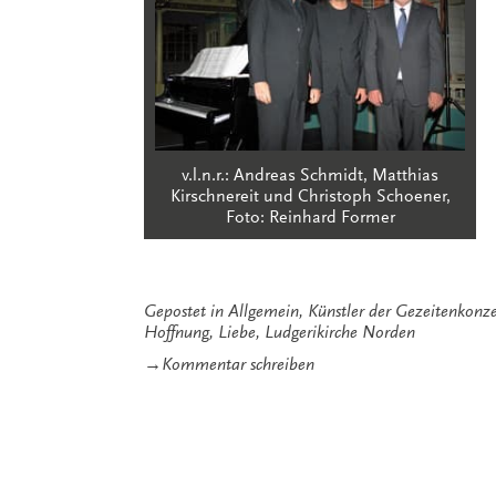
v.l.n.r.: Andreas Schmidt, Matthias
Kirschnereit und Christoph Schoener,
Foto: Reinhard Former
Gepostet in
Allgemein
,
Künstler der Gezeitenkonze
Hoffnung
,
Liebe
,
Ludgerikirche Norden
zu
→
Kommentar schreiben
Nun
aber
bleibet
Glaube,
Hoffnung,
Liebe