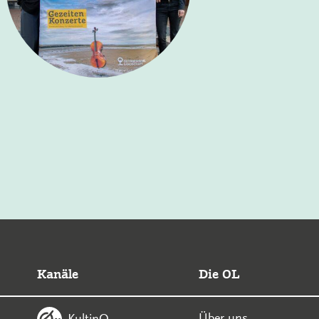
Kanäle
Die OL
Über uns
KultinO