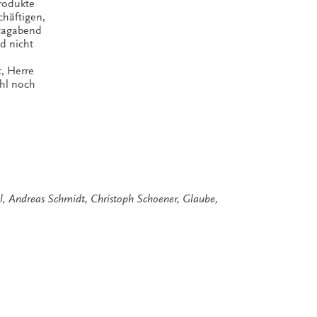
Produkte
häftigen,
stagabend
d nicht
, Herre
hl noch
l
,
Andreas Schmidt
,
Christoph Schoener
,
Glaube
,