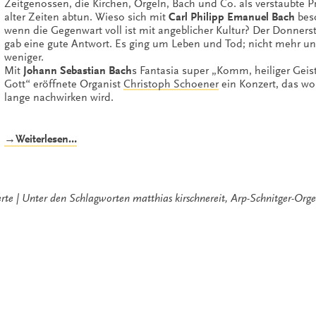
Zeitgenossen, die Kirchen, Orgeln, Bach und Co. als verstaubte 
alter Zeiten abtun. Wieso sich mit
Carl Philipp Emanuel Bach
besc
wenn die Gegenwart voll ist mit angeblicher Kultur? Der Donner
gab eine gute Antwort. Es ging um Leben und Tod; nicht mehr un
weniger.
Mit
Johann Sebastian Bach
s Fantasia super „Komm, heiliger Geist
Gott“ eröffnete Organist
Christoph Schoener
ein Konzert, das wo
lange nachwirken wird.
„Nun
→Weiterlesen…
aber
bleibet
Glaube,
Hoffnung,
rte
Unter den Schlagworten
matthias kirschnereit
,
Arp-Schnitger-Orge
Liebe“