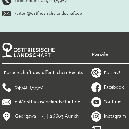
Tickethotline 04941 179967
karten@ostfriesischelandschaft.de
Kanäle
KultinO
-Körperschaft des öffentlichen Rechts-
04941 1799-0
Facebook
ol@ostfriesischelandschaft.de
Youtube
Georgswall 1-5 | 26603 Aurich
Instagram