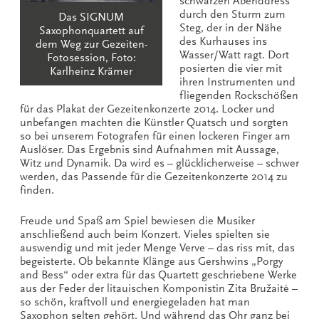
schwarzen Abenddress
durch den Sturm zum
Das SIGNUM
Steg, der in der Nähe
Saxophonquartett auf
des Kurhauses ins
dem Weg zur Gezeiten-
Wasser/Watt ragt. Dort
Fotosession, Foto:
posierten die vier mit
Karlheinz Krämer
ihren Instrumenten und
fliegenden Rockschößen
für das Plakat der Gezeitenkonzerte 2014. Locker und
unbefangen machten die Künstler Quatsch und sorgten
so bei unserem Fotografen für einen lockeren Finger am
Auslöser. Das Ergebnis sind Aufnahmen mit Aussage,
Witz und Dynamik. Da wird es – glücklicherweise – schwer
werden, das Passende für die Gezeitenkonzerte 2014 zu
finden.
Freude und Spaß am Spiel bewiesen die Musiker
anschließend auch beim Konzert. Vieles spielten sie
auswendig und mit jeder Menge Verve – das riss mit, das
begeisterte. Ob bekannte Klänge aus Gershwins „Porgy
and Bess“ oder extra für das Quartett geschriebene Werke
aus der Feder der litauischen Komponistin Zita Bružaitė –
so schön, kraftvoll und energiegeladen hat man
Saxophon selten gehört. Und während das Ohr ganz bei