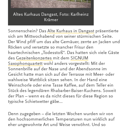
Altes Kurhaus Dangast, Foto: Karlheinz
Krämer
Sonnenschein? Das
Alte Kurhaus in Dangast
präsentierte
sich am Mittwochabend von seiner stürmischen Seite.
Der Wind pfiff um das alte Gemäuer, zerrte an Jacken und
Röcken und versetzte so mancher Frisur den
haartechnischen „Todesstoß“. Das hatten sich viele Gäste
des
Gezeitenkonzertes
mit dem
SIGNUM
Saxophonquartett
wohl anders vorgestellt: Mit der
Sonnenbrille auf der Nase und der Abendsonne im
Gesicht hatte man sich auf der Terrasse mit Meer- oder
wahlweise Wattblick sitzen sehen. In der Hand eine
Weinschorle oder eine Tasse Kaffee, auf dem Teller ein
Stück des legendären Rhabarber-Baiser-Kuchens. Soweit
der Plan – wenn es da nicht dieses für diese Region so
typische Schietwetter gäbe…
Denn zugegeben – die letzten Wochen wurden wir von
den hochsommerlichen Temperaturen nun wirklich auf
eher ungewohnte Art und Weise verwöhnt. Und so