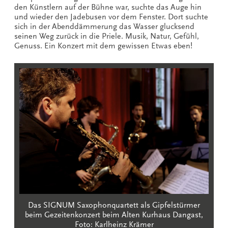
den Künstlern auf der Bühne war, suchte das Auge hin
und wieder den Jadebusen vor dem Fenster. Dort suchte
sich in der Abenddämmerung das Wasser glucksend
seinen Weg zurück in die Priele. Musik, Natur, Gefühl,
Genuss. Ein Konzert mit dem gewissen Etwas eben!
Das SIGNUM Saxophonquartett als Gipfelstürmer
beim Gezeitenkonzert beim Alten Kurhaus Dangast,
Foto: Karlheinz Krämer