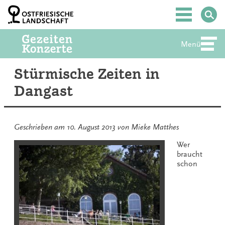
Zum
Inhalt
Hauptmenü
springen
Menü
Abte
Stürmische Zeiten in
Dangast
Geschrieben am
10. August 2013
von
Mieke Matthes
Wer
braucht
schon