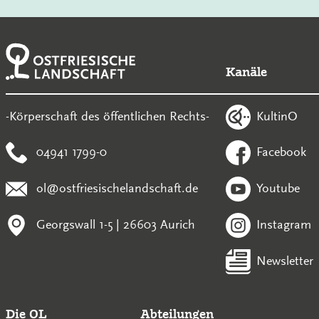
Kanäle
KultinO
-Körperschaft des öffentlichen Rechts-
04941 1799-0
Facebook
ol@ostfriesischelandschaft.de
Youtube
Georgswall 1-5 | 26603 Aurich
Instagram
Newsletter
Die OL
Abteilungen