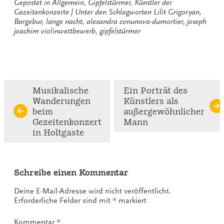
Gepostet in
Allgemein
,
Gipfelstürmer
,
Künstler der
Gezeitenkonzerte
Unter den Schlagworten
Lilit Grigoryan
,
Bargebur
,
lange nacht
,
alexandra conunova-dumortier
,
joseph
joachim violinwettbewerb
,
gipfelstürmer
Continue
Musikalische
Ein Porträt des
Wanderungen
Künstlers als
Reading
beim
außergewöhnlicher
Gezeitenkonzert
Mann
in Holtgaste
Schreibe einen Kommentar
Deine E-Mail-Adresse wird nicht veröffentlicht.
Erforderliche Felder sind mit
*
markiert
Kommentar
*