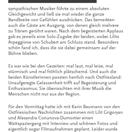
sympathischen Musiker führte zu einem absoluten
Gleichgewicht und ließ sie mal wieder die ganze
Bandbreite von Gefühlen ausdrücken. Das bemerkten
auch die Gäste am Ausgang, von denen gleich mehrere
zu Tränen gerührt waren. Nach dem begeisterten Applaus
gab es jeweils eine Solo-Zugabe der beiden, wobei Lilits
Arpeggione von Schubert am Schluss stand. Besonders
schön fand ich, dass die sie dabei gemeinsam auf der
Bühne blieben.
Es war wie bei den Gezeiten: mal laut, mal leise, mal
stürmisch und mal fröhlich plätschernd. Und auch die
beiden Künstlerinnen passten herrlich nach Ostfriesland:
Unaufgeregte Gelassenheit trifft auf Begeisterung und
Enthusiasmus. Sie überraschten mit ihrer Musik die
Menschen nicht nur aus der Region.
Für den Vormittag hatte ich mit Karin Baumann von den
Ostfriesischen Nachrichten zusammen mit Lilit Grigoryan
und Alexandra Conunova-Dumortier einen
Wattspaziergang mit Interview und schönen Fotos und
eigentlich sogar Filmaufnahmen geplant. Leider wurde