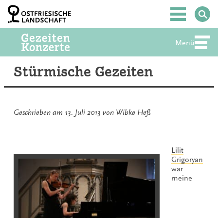
Zum
Inhalt
Hauptmenü
springen
Menü
Abte
Stürmische Gezeiten
Geschrieben am
13. Juli 2013
von
Wibke Heß
Lilit
Grigoryan
war
meine