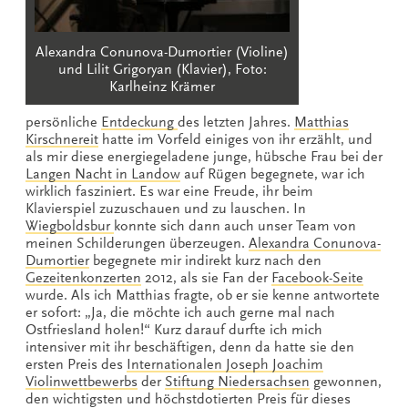
Alexandra Conunova-Dumortier (Violine)
und Lilit Grigoryan (Klavier), Foto:
Karlheinz Krämer
persönliche
Entdeckung
des letzten Jahres.
Matthias
Kirschnereit
hatte im Vorfeld einiges von ihr erzählt, und
als mir diese energiegeladene junge, hübsche Frau bei der
Langen Nacht in Landow
auf Rügen begegnete, war ich
wirklich fasziniert. Es war eine Freude, ihr beim
Klavierspiel zuzuschauen und zu lauschen. In
Wiegboldsbur
konnte sich dann auch unser Team von
meinen Schilderungen überzeugen.
Alexandra Conunova-
Dumortier
begegnete mir indirekt kurz nach den
Gezeitenkonzerten
2012, als sie Fan der
Facebook-Seite
wurde. Als ich Matthias fragte, ob er sie kenne antwortete
er sofort: „Ja, die möchte ich auch gerne mal nach
Ostfriesland holen!“ Kurz darauf durfte ich mich
intensiver mit ihr beschäftigen, denn da hatte sie den
ersten Preis des
Internationalen Joseph Joachim
Violinwettbewerbs
der
Stiftung Niedersachsen
gewonnen,
den wichtigsten und höchstdotierten Preis für dieses