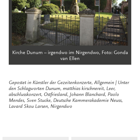
Kirche Dunum – irgendwo im Nirgendwo, Foto: Gonda
van Ellen
Gepostet in
Künstler der Gezeitenkonzerte
,
Allgemein
Unter
den Schlagworten
Dunum
,
matthias kirschnereit
,
Leer
,
abschlusskonzert
,
Ostfriesland
,
Johann Blanchard
,
Paolo
Mendes
,
Sven Stucke
,
Deutsche Kammerakademie Neuss
,
Lavard Skou Larsen
,
Nirgendwo