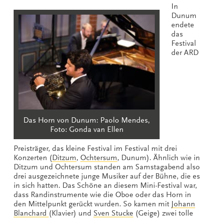
In
Dunum
endete
das
Festival
der ARD
Das Horn von Dunum: Paolo Mendes,
Foto: Gonda van Ellen
Preisträger, das kleine Festival im Festival mit drei
Konzerten (
Ditzum
,
Ochtersum
, Dunum). Ähnlich wie in
Ditzum und Ochtersum standen am Samstagabend also
drei ausgezeichnete junge Musiker auf der Bühne, die es
in sich hatten. Das Schöne an diesem Mini-Festival war,
dass Randinstrumente wie die Oboe oder das Horn in
den Mittelpunkt gerückt wurden. So kamen mit
Johann
Blanchard
(Klavier) und
Sven Stucke
(Geige) zwei tolle