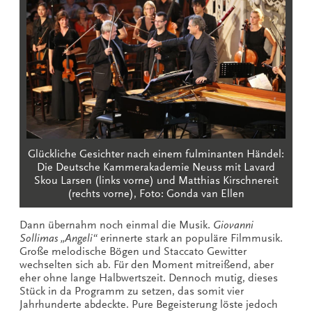
Glückliche Gesichter nach einem fulminanten Händel:
Die Deutsche Kammerakademie Neuss mit Lavard
Skou Larsen (links vorne) und Matthias Kirschnereit
(rechts vorne), Foto: Gonda van Ellen
Dann übernahm noch einmal die Musik.
Giovanni
Sollimas „Angeli“
erinnerte stark an populäre Filmmusik.
Große melodische Bögen und Staccato Gewitter
wechselten sich ab. Für den Moment mitreißend, aber
eher ohne lange Halbwertszeit. Dennoch mutig, dieses
Stück in da Programm zu setzen, das somit vier
Jahrhunderte abdeckte. Pure Begeisterung löste jedoch