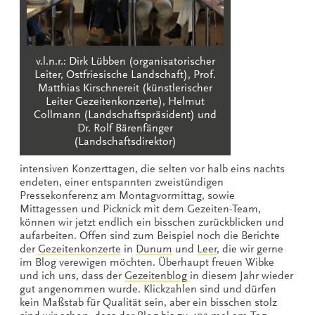
v.l.n.r.: Dirk Lübben (organisatorischer
Leiter, Ostfriesische Landschaft), Prof.
Matthias Kirschnereit (künstlerischer
Leiter Gezeitenkonzerte), Helmut
Collmann (Landschaftspräsident) und
Dr. Rolf Bärenfänger
(Landschaftsdirektor)
intensiven Konzerttagen, die selten vor halb eins nachts
endeten, einer entspannten zweistündigen
Pressekonferenz am Montagvormittag, sowie
Mittagessen und Picknick mit dem Gezeiten-Team,
können wir jetzt endlich ein bisschen zurückblicken und
aufarbeiten. Offen sind zum Beispiel noch die Berichte
der
Gezeitenkonzerte
in
Dunum
und
Leer
, die wir gerne
im Blog verewigen möchten. Überhaupt freuen Wibke
und ich uns, dass der
Gezeitenblog
in diesem Jahr wieder
gut angenommen wurde. Klickzahlen sind und dürfen
kein Maßstab für Qualität sein, aber ein bisschen stolz