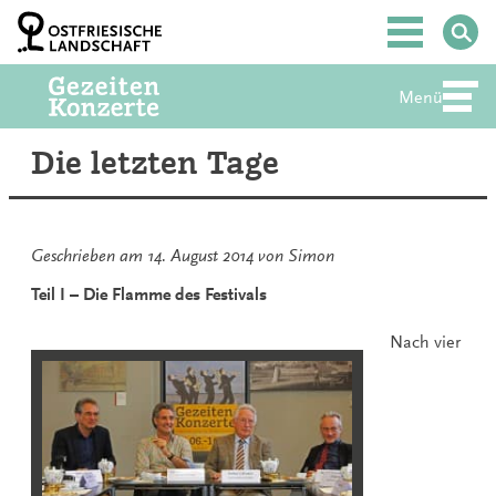
Zum
Inhalt
Hauptmenü
springen
Menü
Abte
Die letzten Tage
Geschrieben am
14. August 2014
von
Simon
Teil I – Die Flamme des Festivals
Nach vier