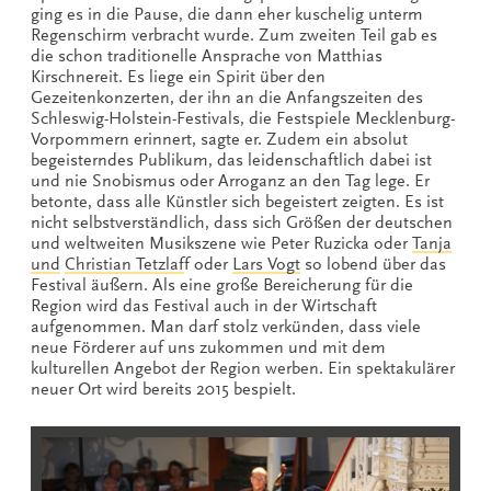
ging es in die Pause, die dann eher kuschelig unterm
Regenschirm verbracht wurde. Zum zweiten Teil gab es
die schon traditionelle Ansprache von Matthias
Kirschnereit. Es liege ein Spirit über den
Gezeitenkonzerten, der ihn an die Anfangszeiten des
Schleswig-Holstein-Festivals, die Festspiele Mecklenburg-
Vorpommern erinnert, sagte er. Zudem ein absolut
begeisterndes Publikum, das leidenschaftlich dabei ist
und nie Snobismus oder Arroganz an den Tag lege. Er
betonte, dass alle Künstler sich begeistert zeigten. Es ist
nicht selbstverständlich, dass sich Größen der deutschen
und weltweiten Musikszene wie Peter Ruzicka oder
Tanja
und
Christian Tetzlaf
f oder
Lars Vogt
so lobend über das
Festival äußern. Als eine große Bereicherung für die
Region wird das Festival auch in der Wirtschaft
aufgenommen. Man darf stolz verkünden, dass viele
neue Förderer auf uns zukommen und mit dem
kulturellen Angebot der Region werben. Ein spektakulärer
neuer Ort wird bereits 2015 bespielt.