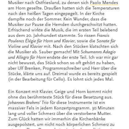
Musiker nach Ostfriesland, zu denen sich
Paolo Mendes
am Horn gesellte. Draußen hatten sich die Temperaturen
nach den heißen Tagen eingepegelt. In der Kirche
dampfte noch der Sommer. Kein Wunder, dass die
Musiker zur Pause die Hemden durchgeschwitzt hatten.
Erfrischend wirkte die Musik, die im ersten Teil belebend
aus dem 20. Jahrhundert stammte. So rissen
Francis
Poulencs Élégie für Horn und Klavier
, sowie die
Sonate für
Violine und Klavier
mit. Nach den Stücken klatschten sich
die Musiker ab. Sauber gemacht! Mit
Schumanns Adagio
und Allegro für Horn
endete der erste Teil. Ich war mir gar
nicht bewusst, das Stück schon so oft gehört zu haben,
aber Ulf Brenken, Programmschreiber und Herr über die
Stücke, klärte uns auf. Dreimal wurde es bereits gespielt
(in der Bearbeitung für Cello). Es lohnt sich jedes Mal.
Ein Konzert mit Klavier, Geige und Horn kommt nicht
ohne das berühmteste Stück für diese Besetzung aus.
Johannes Brahms’ Trio
für diese Instrumente ist ein
massiver Fels in jedem Konzertprogramm. 30 Minuten
lang und voller Schmerz über die verstorbene Mutter.
Zum Glück hatten wir immerhin die Kirchenbänke
ausgepolstert, um nicht noch körperlichen Schmerz zu