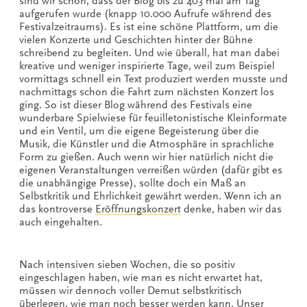
sind wir schon, dass der Blog bis zu 403 mal am Tag
aufgerufen wurde (knapp 10.000 Aufrufe während des
Festivalzeitraums). Es ist eine schöne Plattform, um die
vielen Konzerte und Geschichten hinter der Bühne
schreibend zu begleiten. Und wie überall, hat man dabei
kreative und weniger inspirierte Tage, weil zum Beispiel
vormittags schnell ein Text produziert werden musste und
nachmittags schon die Fahrt zum nächsten Konzert los
ging. So ist dieser Blog während des Festivals eine
wunderbare Spielwiese für feuilletonistische Kleinformate
und ein Ventil, um die eigene Begeisterung über die
Musik, die Künstler und die Atmosphäre in sprachliche
Form zu gießen. Auch wenn wir hier natürlich nicht die
eigenen Veranstaltungen verreißen würden (dafür gibt es
die unabhängige Presse), sollte doch ein Maß an
Selbstkritik und Ehrlichkeit gewährt werden. Wenn ich an
das kontroverse
Eröffnungskonzert
denke, haben wir das
auch eingehalten.
Nach intensiven sieben Wochen, die so positiv
eingeschlagen haben, wie man es nicht erwartet hat,
müssen wir dennoch voller Demut selbstkritisch
überlegen, wie man noch besser werden kann. Unser