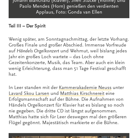
Johann Blanchard (Klavier), Sven Stucke (Violine) und
Paolo Mendes (Horn) genießen den verdienten
Applaus, Foto: Gonda van Ellen
Teil III – Der Spirit
Wenig später, am Sonntagnachmittag, der letzte Vorhang.
Großes Finale und großer Abschied. Immense Vorfreude
auf
Händels Orgelkonzert
und Wehmut, weil bislang jedes
Jahr ein großes Loch wartete – das Loch ohne
Gezeitenkonzerte, Musik, das Team. Aber auch ein klein
wenig Erleichterung, dass man 51 Tage Festival geschafft
hat.
In Leer standen mit der
Kammerakademie Neuss
unter
Lavard Skou Larsen
und
Matthias Kirschnereit
eine
Erfolgsmannschaft auf der Bühne. Die Aufnahmen von
Händels Orgelkonzert für Klavier hat es bislang so noch
nie gegeben. Die dritte CD ist längst aufgenommen.
Matthias hatte sich für Leer deswegen mal den größeren
Flügel gegönnt. Majestätisch markierte er die Bühne.