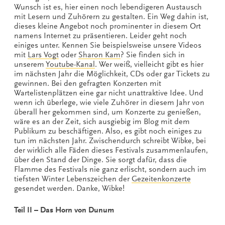
Wunsch ist es, hier einen noch lebendigeren Austausch
mit Lesern und Zuhörern zu gestalten. Ein Weg dahin ist,
dieses kleine Angebot noch prominenter in diesem Ort
namens Internet zu präsentieren. Leider geht noch
einiges unter. Kennen Sie beispielsweise unsere Videos
mit
Lars Vogt
oder
Sharon Kam
? Sie finden sich in
unserem
Youtube-Kanal
. Wer weiß, vielleicht gibt es hier
im nächsten Jahr die Möglichkeit, CDs oder gar Tickets zu
gewinnen. Bei den gefragten Konzerten mit
Wartelistenplätzen eine gar nicht unattraktive Idee. Und
wenn ich überlege, wie viele Zuhörer in diesem Jahr von
überall her gekommen sind, um Konzerte zu genießen,
wäre es an der Zeit, sich ausgiebig im Blog mit dem
Publikum zu beschäftigen. Also, es gibt noch einiges zu
tun im nächsten Jahr. Zwischendurch schreibt Wibke, bei
der wirklich alle Fäden dieses Festivals zusammenlaufen,
über den Stand der Dinge. Sie sorgt dafür, dass die
Flamme des Festivals nie ganz erlischt, sondern auch im
tiefsten Winter Lebenszeichen der
Gezeitenkonzerte
gesendet werden. Danke, Wibke!
Teil II – Das Horn von Dunum