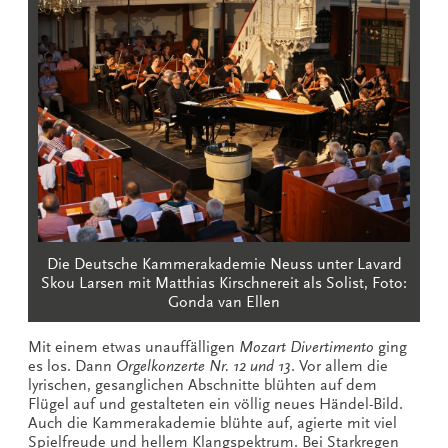
Die Deutsche Kammerakademie Neuss unter Lavard
Skou Larsen mit Matthias Kirschnereit als Solist, Foto:
Gonda van Ellen
Mit einem etwas unauffälligen
Mozart Divertimento
ging
es los. Dann
Orgelkonzerte Nr. 12 und 13
. Vor allem die
lyrischen, gesanglichen Abschnitte blühten auf dem
Flügel auf und gestalteten ein völlig neues Händel-Bild.
Auch die Kammerakademie blühte auf, agierte mit viel
Spielfreude und hellem Klangspektrum. Bei Starkregen