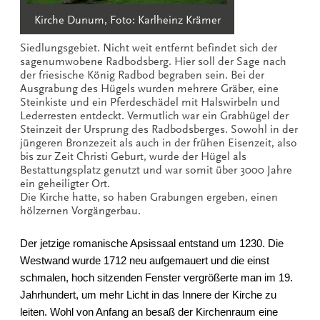
Kirche Dunum, Foto: Karlheinz Krämer
Siedlungsgebiet. Nicht weit entfernt befindet sich der
sagenumwobene Radbodsberg. Hier soll der Sage nach
der friesische König Radbod begraben sein. Bei der
Ausgrabung des Hügels wurden mehrere Gräber, eine
Steinkiste und ein Pferdeschädel mit Halswirbeln und
Lederresten entdeckt. Vermutlich war ein Grabhügel der
Steinzeit der Ursprung des Radbodsberges. Sowohl in der
jüngeren Bronzezeit als auch in der frühen Eisenzeit, also
bis zur Zeit Christi Geburt, wurde der Hügel als
Bestattungsplatz genutzt und war somit über 3000 Jahre
ein geheiligter Ort.
Die Kirche hatte, so haben Grabungen ergeben, einen
hölzernen Vorgängerbau.
Der jetzige romanische Apsissaal entstand um 1230. Die
Westwand wurde 1712 neu aufgemauert und die einst
schmalen, hoch sitzenden Fenster vergrößerte man im 19.
Jahrhundert, um mehr Licht in das Innere der Kirche zu
leiten. Wohl von Anfang an besaß der Kirchenraum eine