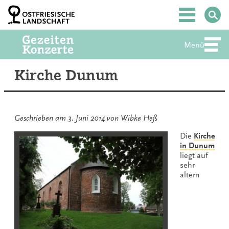
Zum
Inhalt
Hauptmenü
springen
Menü
Abte
Kirche Dunum
Geschrieben am
3. Juni 2014
von
Wibke Heß
Die
Kirche
in Dunum
liegt auf
sehr
altem