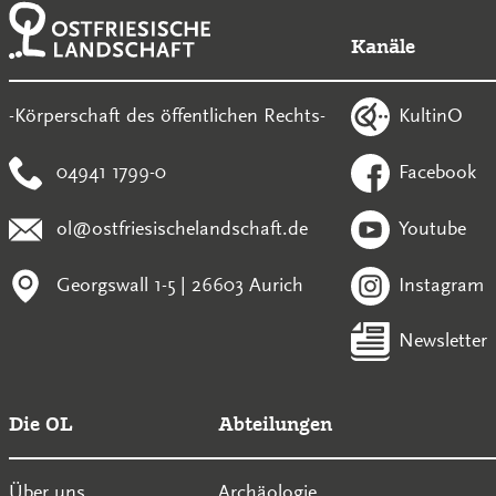
Kanäle
KultinO
-Körperschaft des öffentlichen Rechts-
04941 1799-0
Facebook
ol@ostfriesischelandschaft.de
Youtube
Georgswall 1-5 | 26603 Aurich
Instagram
Newsletter
Die OL
Abteilungen
Über uns
Archäologie