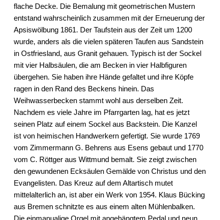
flache Decke. Die Bemalung mit geometrischen Mustern
entstand wahrscheinlich zusammen mit der Erneuerung der
Apsiswölbung 1861. Der Taufstein aus der Zeit um 1200
wurde, anders als die vielen späteren Taufen aus Sandstein
in Ostfriesland, aus Granit gehauen. Typisch ist der Sockel
mit vier Halbsäulen, die am Becken in vier Halbfiguren
übergehen. Sie haben ihre Hände gefaltet und ihre Köpfe
ragen in den Rand des Beckens hinein. Das
Weihwasserbecken stammt wohl aus derselben Zeit.
Nachdem es viele Jahre im Pfarrgarten lag, hat es jetzt
seinen Platz auf einem Sockel aus Backstein. Die Kanzel
ist von heimischen Handwerkern gefertigt. Sie wurde 1769
vom Zimmermann G. Behrens aus Esens gebaut und 1770
vom C. Röttger aus Wittmund bemalt. Sie zeigt zwischen
den gewundenen Ecksäulen Gemälde von Christus und den
Evangelisten. Das Kreuz auf dem Altartisch mutet
mittelalterlich an, ist aber ein Werk von 1954. Klaus Bücking
aus Bremen schnitzte es aus einem alten Mühlenbalken.
Die einmanualige Orgel mit angehängtem Pedal und neun