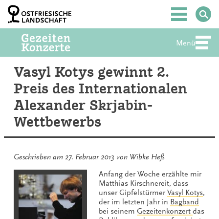
Zum
Inhalt
Hauptmenü
springen
Menü
Abte
Vasyl Kotys gewinnt 2.
Preis des Internationalen
Alexander Skrjabin-
Wettbewerbs
Geschrieben am
27. Februar 2013
von
Wibke Heß
Anfang der Woche erzählte mir
Matthias Kirschnereit, dass
unser Gipfelstürmer
Vasyl Kotys
,
der im letzten Jahr in
Bagband
bei seinem
Gezeitenkonzert
das