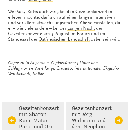
Wer
Vasyl Kotys
auch 2013 bei den Gezeitenkonzerten
erleben möchte, darf sich auf einen langen, intensiven
und vor allem abwechslungsreichen Abend einstellen, da
er – wie viele andere – bei der
Langen Nacht
der
Gezeitenkonzerte am 3. August im
Forum
und im
Ständesaal der
Ostfriesischen Landschaft
dabei sein wird.
Gepostet in
Allgemein
,
Gipfelstürmer
Unter den
Schlagworten
Vasyl Kotys
,
Grosseto
,
Internationaler Skrjabin-
Wettbewerb
,
Italien
Continue
Gezeitenkonzert
Gezeitenkonzert
mit Sharon
mit Jörg
Reading
Kam, Matan
Widmann und
Porat und Ori
dem Neophon