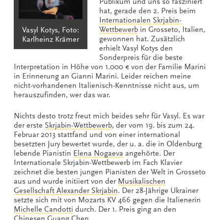
Publikum und uns so fasziniert
hat, gerade den 2. Preis beim
Internationalen Skrjabin-
Wettbewerb
in Grosseto, Italien,
Vasyl Kotys, Foto:
gewonnen hat. Zusätzlich
Karlheinz Krämer
erhielt Vasyl Kotys den
Sonderpreis für die beste
Interpretation in Höhe von 1.000 € von der Familie Marini
in Erinnerung an Gianni Marini. Leider reichen meine
nicht-vorhandenen Italienisch-Kenntnisse nicht aus, um
herauszufinden, wer das war.
Nichts desto trotz freut mich beides sehr für Vasyl. Es war
der erste
Skrjabin-Wettbewerb
, der vom 19. bis zum 24.
Februar 2013 stattfand und von einer international
besetzten Jury bewertet wurde, der u. a. die in Oldenburg
lebende Pianistin
Elena Nogaeva
angehörte. Der
Internationale Skrjabin-Wettbewerb im Fach Klavier
zeichnet die besten jungen Pianisten der Welt in Grosseto
aus und wurde initiiert von der
Musikalischen
Gesellschaft Alexander Skrjabin
. Der 28-Jährige Ukrainer
setzte sich mit von Mozarts KV 466 gegen die Italienerin
Michelle Candotti
durch. Der 1. Preis ging an den
Chinesen
Guang Chen
.