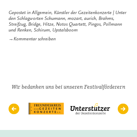
Pingos“
Gepostet in
Allgemein
,
Künstler der Gezeitenkonzerte
Unter
den Schlagworten
Schumann
,
mozart
,
aurich
,
Brahms
,
Streifzug
,
Bridge
,
Hitze
,
Notos Quartett
,
Pingos
,
Pollmann
und Renken
,
Schirum
,
Upstalsboom
zu
→
Kommentar schreiben
Hitze,
Notos
und
Pingos
Wir bedanken uns bei unseren Festivalförderern