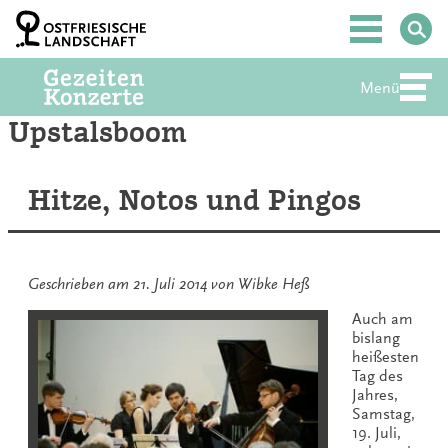
Zum
Inhalt
Hauptmenü
springen
Menü
Abte
Upstalsboom
Hitze, Notos und Pingos
Geschrieben am
21. Juli 2014
von
Wibke Heß
Auch am
bislang
heißesten
Tag des
Jahres,
Samstag,
19. Juli,