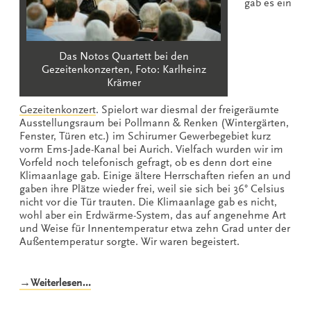
gab es ein
Das Notos Quartett bei den
Gezeitenkonzerten, Foto: Karlheinz
Krämer
Gezeitenkonzert
. Spielort war diesmal der freigeräumte
Ausstellungsraum bei Pollmann & Renken (Wintergärten,
Fenster, Türen etc.) im Schirumer Gewerbegebiet kurz
vorm Ems-Jade-Kanal bei Aurich. Vielfach wurden wir im
Vorfeld noch telefonisch gefragt, ob es denn dort eine
Klimaanlage gab. Einige ältere Herrschaften riefen an und
gaben ihre Plätze wieder frei, weil sie sich bei 36° Celsius
nicht vor die Tür trauten. Die Klimaanlage gab es nicht,
wohl aber ein Erdwärme-System, das auf angenehme Art
und Weise für Innentemperatur etwa zehn Grad unter der
Außentemperatur sorgte. Wir waren begeistert.
„Hitze,
→Weiterlesen…
Notos
und