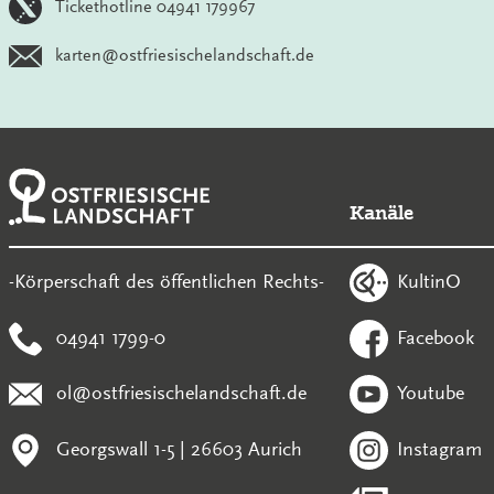
Tickethotline 04941 179967
karten@ostfriesischelandschaft.de
Kanäle
KultinO
-Körperschaft des öffentlichen Rechts-
04941 1799-0
Facebook
ol@ostfriesischelandschaft.de
Youtube
Georgswall 1-5 | 26603 Aurich
Instagram