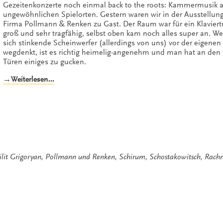
Gezeitenkonzerte noch einmal back to the roots: Kammermusik 
ungewöhnlichen Spielorten. Gestern waren wir in der Ausstellun
Firma Pollmann & Renken zu Gast. Der Raum war für ein Klaviertr
groß und sehr tragfähig, selbst oben kam noch alles super an. 
sich stinkende Scheinwerfer (allerdings von uns) vor der eigene
wegdenkt, ist es richtig heimelig-angenehm und man hat an den 
Türen einiges zu gucken.
„Kalinka,
→Weiterlesen…
Kalinka!“
ilit Grigoryan
,
Pollmann und Renken
,
Schirum
,
Schostakowitsch
,
Rachm