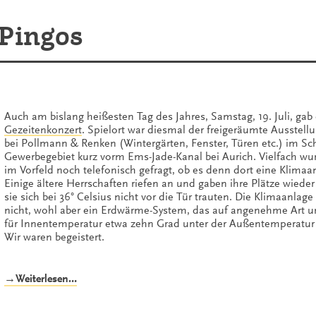
 Pingos
Auch am bislang heißesten Tag des Jahres, Samstag, 19. Juli, gab 
Gezeitenkonzert
. Spielort war diesmal der freigeräumte Ausstel
bei Pollmann & Renken (Wintergärten, Fenster, Türen etc.) im S
Gewerbegebiet kurz vorm Ems-Jade-Kanal bei Aurich. Vielfach wu
im Vorfeld noch telefonisch gefragt, ob es denn dort eine Klimaa
Einige ältere Herrschaften riefen an und gaben ihre Plätze wieder 
sie sich bei 36° Celsius nicht vor die Tür trauten. Die Klimaanlage
nicht, wohl aber ein Erdwärme-System, das auf angenehme Art 
für Innentemperatur etwa zehn Grad unter der Außentemperatur 
Wir waren begeistert.
„Hitze,
→Weiterlesen…
Notos
und