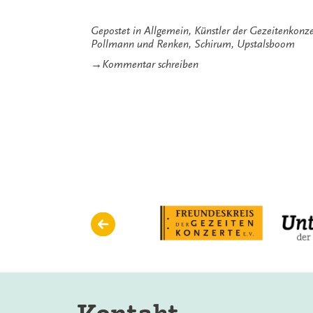
Gepostet in
Allgemein
,
Künstler der Gezeitenkonze
Pollmann und Renken
,
Schirum
,
Upstalsboom
zu
→
Kommentar schreiben
Hitze,
Notos
und
Pingos