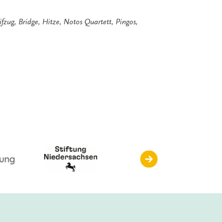
ifzug
,
Bridge
,
Hitze
,
Notos Quartett
,
Pingos
,