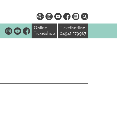
Online-
Tickethotline
Ticketshop
04941 179967