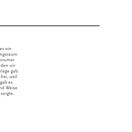
es ein
lungsraum
chirumer
rden wir
nlage gab.
frei, weil
 gab es
und Weise
sorgte.