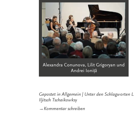
Alexandra Conunova, Lilit Grigoryan und
Andrei Ioniță
Gepostet in
Allgemein
Unter den Schlagworten
L
Iljitsch Tschaikowksy
zu
→
Kommentar schreiben
Kalinka,
Kalinka!