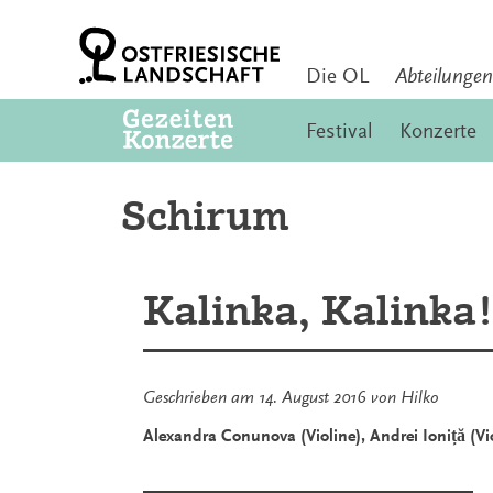
Zum
Inhalt
springen
Die OL
Abteilungen
Festival
Konzerte
Schirum
Kalinka, Kalinka
Geschrieben am
14. August 2016
von
Hilko
Alexandra Conunova (Violine), Andrei Ioniță (Vio