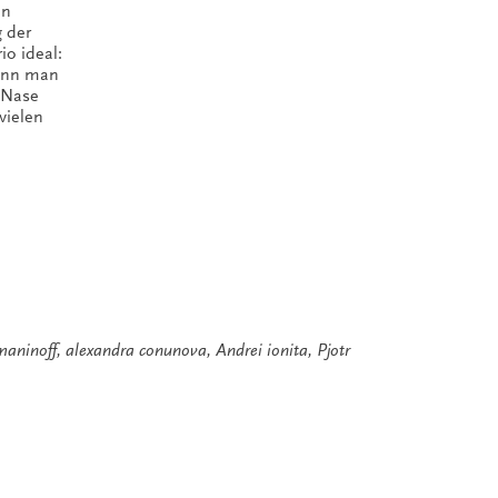
an
g der
io ideal:
Wenn man
n Nase
vielen
aninoff
,
alexandra conunova
,
Andrei ionita
,
Pjotr