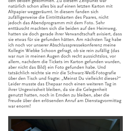
den beiden gekommen. Zu diesem Zeitpunkt war
natürlich schon alles bis auf einen letzten Karton mit
Altpapier weggeräumt. In diesem fanden sich
zufälligerweise die Eintrittskarten des Paares, nicht
jedoch das Abendprogramm mit dem Foto. Sehr
enttäuscht machten sich die beiden auf den Heimweg,
hatten sie doch gerade ihrer Verwandtschaft avisiert, dass
sie etwas für sie gefunden hätten. Am nächsten Tag habe
ich noch vor unserer Abschlusspressekonferenz meine
Kollegin Wiebke Schoon gefragt, ob sie rein zufällig (das
war nun in meinen Augen doch recht aussichtslos, vor
allem, nachdem die Tickets im Karton gefunden wurden,
aber nicht das Bild) ein Foto gefunden habe. Und
tatsächlich reichte sie mir die Schwarz-Weiß-Fotografie
über den Tisch und fragte: „Meinst Du vielleicht dieses?“
Leider musste das Ehepaar noch einen weiteren Tag in
ihrer Ungewissheit bleiben, da sie die Gelegenheit
genutzt hatten, noch in Emden zu bleiben, aber die
Freude über den erlösenden Anruf am Dienstagvormittag
war enorm!