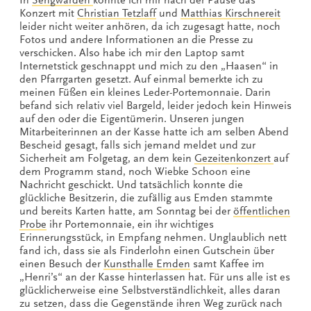
In
Sengwarden
konnte ich mir nach der Pause das
Konzert mit
Christian Tetzlaff
und
Matthias Kirschnereit
leider nicht weiter anhören, da ich zugesagt hatte, noch
Fotos und andere Informationen an die Presse zu
verschicken. Also habe ich mir den Laptop samt
Internetstick geschnappt und mich zu den „Haasen“ in
den Pfarrgarten gesetzt. Auf einmal bemerkte ich zu
meinen Füßen ein kleines Leder-Portemonnaie. Darin
befand sich relativ viel Bargeld, leider jedoch kein Hinweis
auf den oder die Eigentümerin. Unseren jungen
Mitarbeiterinnen an der Kasse hatte ich am selben Abend
Bescheid gesagt, falls sich jemand meldet und zur
Sicherheit am Folgetag, an dem kein
Gezeitenkonzert
auf
dem Programm stand, noch Wiebke Schoon eine
Nachricht geschickt. Und tatsächlich konnte die
glückliche Besitzerin, die zufällig aus Emden stammte
und bereits Karten hatte, am Sonntag bei der
öffentlichen
Probe
ihr Portemonnaie, ein ihr wichtiges
Erinnerungsstück, in Empfang nehmen. Unglaublich nett
fand ich, dass sie als Finderlohn einen Gutschein über
einen Besuch der
Kunsthalle Emden
samt Kaffee im
„Henri’s“ an der Kasse hinterlassen hat. Für uns alle ist es
glücklicherweise eine Selbstverständlichkeit, alles daran
zu setzen, dass die Gegenstände ihren Weg zurück nach