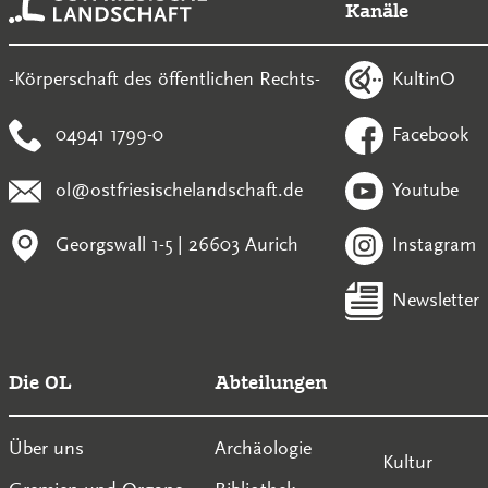
Kanäle
KultinO
-Körperschaft des öffentlichen Rechts-
04941 1799-0
Facebook
ol@ostfriesischelandschaft.de
Youtube
Georgswall 1-5 | 26603 Aurich
Instagram
Newsletter
Die OL
Abteilungen
Über uns
Archäologie
Kultur