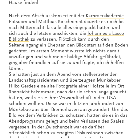
Hause finden!
Nach dem Abschlusskonzert mit der
Kammerakademie
Potsdam
und Matthias Kirschnereit dauerte es noch bis
nach Mitternacht, bis alle alles eingepackt hatten und
sich auch die letzten anschickten, die
Johannes a Lasco
Bibliothek
zu verlassen. Plötzlich kam durch den
Seiteneingang ein Ehepaar, den Blick starr auf den Boden
gerichtet. Im ersten Moment wusste ich nichts damit
anzufangen und sah meine baldige Abfahrt gefährdet,
ging aber freundlich auf sie zu und fragte, ob ich helfen
könne.
Sie hatten just an dem Abend vom stellvertretenden
Landschaftspräsidenten und überzeugten Münkeboer
Hilko Gerdes eine alte Fotografie einer Hofstelle im Ort
überreicht bekommen, nach der sie schon lange gesucht
hatten, weil sie sie ihrer Verwandtschaft in den USA
schicken wollten. Diese war im letzten Jahrhundert von
Münkeboe aus über Bremerhaven ausgewandert. Um das
Bild vor dem Verknicken zu schützen, hatten sie es in das
Abendprogramm gelegt und beim Verlassen des Saales
vergessen. In der Zwischenzeit war es darüber
offensichlich schon zu erregten Diskussionen zwischen