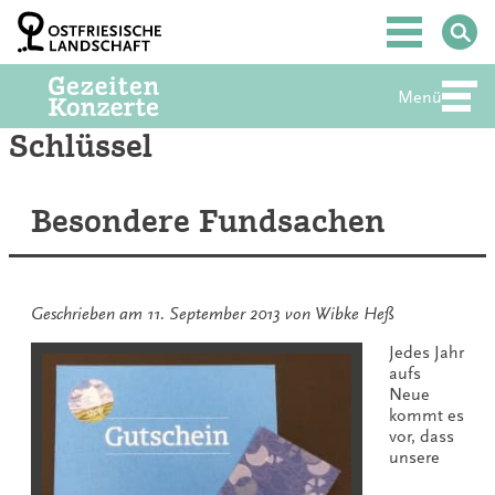
Zum
Inhalt
Hauptmenü
springen
Menü
Abte
Schlüssel
Besondere Fundsachen
Geschrieben am
11. September 2013
von
Wibke Heß
Jedes Jahr
aufs
Neue
kommt es
vor, dass
unsere