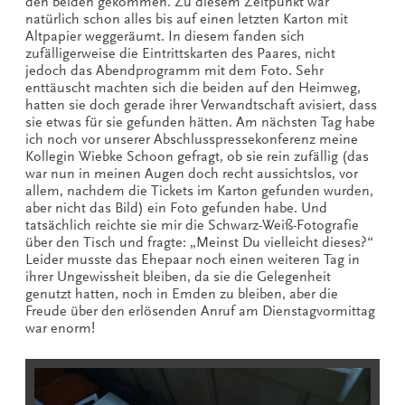
den beiden gekommen. Zu diesem Zeitpunkt war
natürlich schon alles bis auf einen letzten Karton mit
Altpapier weggeräumt. In diesem fanden sich
zufälligerweise die Eintrittskarten des Paares, nicht
jedoch das Abendprogramm mit dem Foto. Sehr
enttäuscht machten sich die beiden auf den Heimweg,
hatten sie doch gerade ihrer Verwandtschaft avisiert, dass
sie etwas für sie gefunden hätten. Am nächsten Tag habe
ich noch vor unserer Abschlusspressekonferenz meine
Kollegin Wiebke Schoon gefragt, ob sie rein zufällig (das
war nun in meinen Augen doch recht aussichtslos, vor
allem, nachdem die Tickets im Karton gefunden wurden,
aber nicht das Bild) ein Foto gefunden habe. Und
tatsächlich reichte sie mir die Schwarz-Weiß-Fotografie
über den Tisch und fragte: „Meinst Du vielleicht dieses?“
Leider musste das Ehepaar noch einen weiteren Tag in
ihrer Ungewissheit bleiben, da sie die Gelegenheit
genutzt hatten, noch in Emden zu bleiben, aber die
Freude über den erlösenden Anruf am Dienstagvormittag
war enorm!