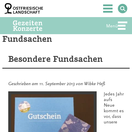
Zum
Inhalt
Hauptmenü
springen
Menü
Abte
Fundsachen
Besondere Fundsachen
Geschrieben am
11. September 2013
von
Wibke Heß
Jedes Jahr
aufs
Neue
kommt es
vor, dass
unsere