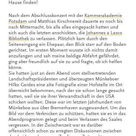
Hause finden!
Nach dem Abschlusskonzert mit der
Kammerakademie
Potsdam
und Matthias Kirschnereit dauerte es noch bis
nach Mitternacht, bis alle alles eingepackt hatten und
sich auch die letzten anschickten, die
Johannes a Lasco
Bibliothek
zu verlassen. Plötzlich kam durch den
Seiteneingang ein Ehepaar, den Blick starr auf den Boden
gerichtet. Im ersten Moment wusste ich nichts damit
anzufangen und sah meine baldige Abfahrt gefährdet,
ging aber freundlich auf sie zu und fragte, ob ich helfen
könne.
Sie hatten just an dem Abend vom stellvertretenden
Landschaftspräsidenten und überzeugten Münkeboer
Hilko Gerdes eine alte Fotografie einer Hofstelle im Ort
überreicht bekommen, nach der sie schon lange gesucht
hatten, weil sie sie ihrer Verwandtschaft in den USA
schicken wollten. Diese war im letzten Jahrhundert von
Münkeboe aus über Bremerhaven ausgewandert. Um das
Bild vor dem Verknicken zu schützen, hatten sie es in das
Abendprogramm gelegt und beim Verlassen des Saales
vergessen. In der Zwischenzeit war es darüber
offensichlich schon zu erregten Diskussionen zwischen