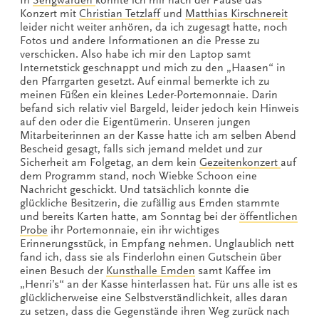
In
Sengwarden
konnte ich mir nach der Pause das
Konzert mit
Christian Tetzlaff
und
Matthias Kirschnereit
leider nicht weiter anhören, da ich zugesagt hatte, noch
Fotos und andere Informationen an die Presse zu
verschicken. Also habe ich mir den Laptop samt
Internetstick geschnappt und mich zu den „Haasen“ in
den Pfarrgarten gesetzt. Auf einmal bemerkte ich zu
meinen Füßen ein kleines Leder-Portemonnaie. Darin
befand sich relativ viel Bargeld, leider jedoch kein Hinweis
auf den oder die Eigentümerin. Unseren jungen
Mitarbeiterinnen an der Kasse hatte ich am selben Abend
Bescheid gesagt, falls sich jemand meldet und zur
Sicherheit am Folgetag, an dem kein
Gezeitenkonzert
auf
dem Programm stand, noch Wiebke Schoon eine
Nachricht geschickt. Und tatsächlich konnte die
glückliche Besitzerin, die zufällig aus Emden stammte
und bereits Karten hatte, am Sonntag bei der
öffentlichen
Probe
ihr Portemonnaie, ein ihr wichtiges
Erinnerungsstück, in Empfang nehmen. Unglaublich nett
fand ich, dass sie als Finderlohn einen Gutschein über
einen Besuch der
Kunsthalle Emden
samt Kaffee im
„Henri’s“ an der Kasse hinterlassen hat. Für uns alle ist es
glücklicherweise eine Selbstverständlichkeit, alles daran
zu setzen, dass die Gegenstände ihren Weg zurück nach