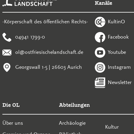
Kanäle
KultinO
-Körperschaft des öffentlichen Rechts-
04941 1799-0
Facebook
ol@ostfriesischelandschaft.de
Youtube
Georgswall 1-5 | 26603 Aurich
Instagram
Newsletter
Die OL
Abteilungen
Über uns
Archäologie
Kultur