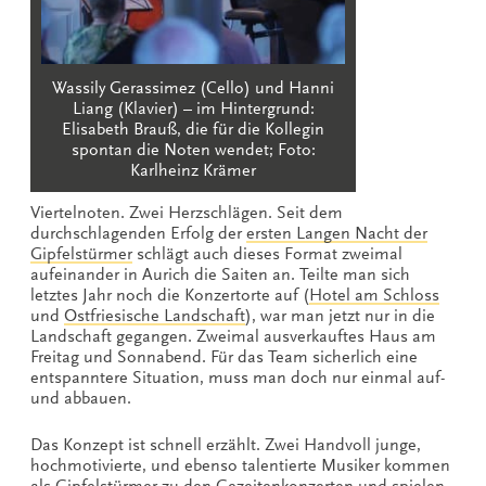
Wassily Gerassimez (Cello) und Hanni
Liang (Klavier) – im Hintergrund:
Elisabeth Brauß, die für die Kollegin
spontan die Noten wendet; Foto:
Karlheinz Krämer
Viertelnoten. Zwei Herzschlägen. Seit dem
durchschlagenden Erfolg der
ersten Langen Nacht der
Gipfelstürmer
schlägt auch dieses Format zweimal
aufeinander in Aurich die Saiten an. Teilte man sich
letztes Jahr noch die Konzertorte auf (
Hotel am Schloss
und
Ostfriesische Landschaft
), war man jetzt nur in die
Landschaft gegangen. Zweimal ausverkauftes Haus am
Freitag und Sonnabend. Für das Team sicherlich eine
entspanntere Situation, muss man doch nur einmal auf-
und abbauen.
Das Konzept ist schnell erzählt. Zwei Handvoll junge,
hochmotivierte, und ebenso talentierte Musiker kommen
als
Gipfelstürmer
zu den
Gezeitenkonzerten
und spielen