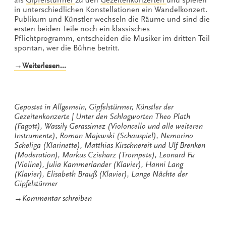
in unterschiedlichen Konstellationen ein Wandelkonzert.
Publikum und Künstler wechseln die Räume und sind die
ersten beiden Teile noch ein klassisches
Pflichtprogramm, entscheiden die Musiker im dritten Teil
spontan, wer die Bühne betritt.
„Elf
→Weiterlesen…
Spieler
sollt
ihr
sein“
Gepostet in
Allgemein
,
Gipfelstürmer
,
Künstler der
Gezeitenkonzerte
Unter den Schlagworten
Theo Plath
(Fagott)
,
Wassily Gerassimez (Violoncello und alle weiteren
Instrumente)
,
Roman Majewski (Schauspiel)
,
Nemorino
Scheliga (Klarinette)
,
Matthias Kirschnereit und Ulf Brenken
(Moderation)
,
Markus Czieharz (Trompete)
,
Leonard Fu
(Violine)
,
Julia Kammerlander (Klavier)
,
Hanni Lang
(Klavier)
,
Elisabeth Brauß (Klavier)
,
Lange Nächte der
Gipfelstürmer
zu
→
Kommentar schreiben
Elf
Spieler