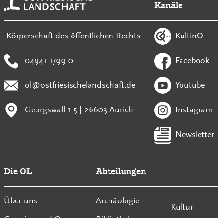
Kanäle
KultinO
-Körperschaft des öffentlichen Rechts-
04941 1799-0
Facebook
ol@ostfriesischelandschaft.de
Youtube
Georgswall 1-5 | 26603 Aurich
Instagram
Newsletter
Die OL
Abteilungen
Über uns
Archäologie
Kultur