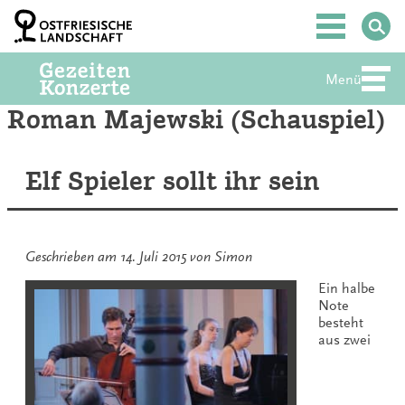
Zum
Inhalt
Hauptmenü
springen
Menü
Abte
Roman Majewski (Schauspiel)
Elf Spieler sollt ihr sein
Geschrieben am
14. Juli 2015
von
Simon
Ein halbe
Note
besteht
aus zwei