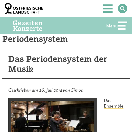
Zum
Inhalt
Hauptmenü
springen
Menü
Abte
Periodensystem
Das Periodensystem der
Musik
Geschrieben am
26. Juli 2014
von
Simon
Das
Ensemble