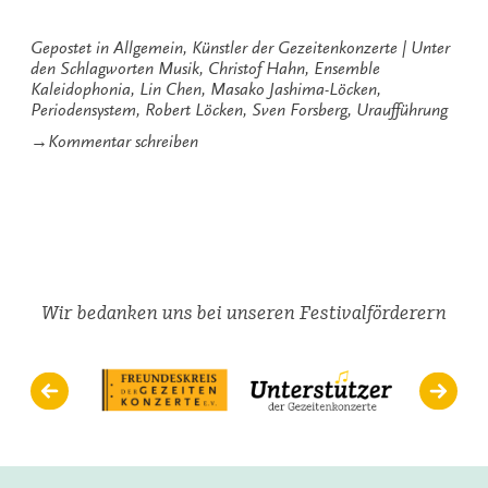
Musik“
Gepostet in
Allgemein
,
Künstler der Gezeitenkonzerte
Unter
den Schlagworten
Musik
,
Christof Hahn
,
Ensemble
Kaleidophonia
,
Lin Chen
,
Masako Jashima-Löcken
,
Periodensystem
,
Robert Löcken
,
Sven Forsberg
,
Uraufführung
zu
→
Kommentar schreiben
Das
Periodensystem
der
Musik
Wir bedanken uns bei unseren Festivalförderern