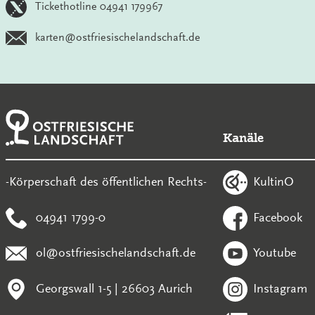
Tickethotline 04941 179967
karten@ostfriesischelandschaft.de
Kanäle
KultinO
-Körperschaft des öffentlichen Rechts-
04941 1799-0
Facebook
ol@ostfriesischelandschaft.de
Youtube
Georgswall 1-5 | 26603 Aurich
Instagram