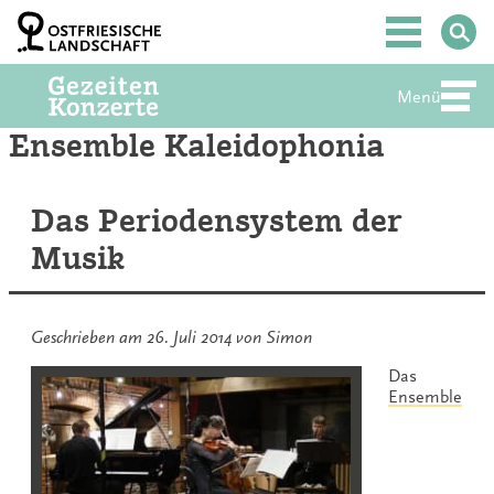
Zum
Inhalt
Hauptmenü
springen
Menü
Abte
Ensemble Kaleidophonia
Das Periodensystem der
Musik
Geschrieben am
26. Juli 2014
von
Simon
Das
Ensemble