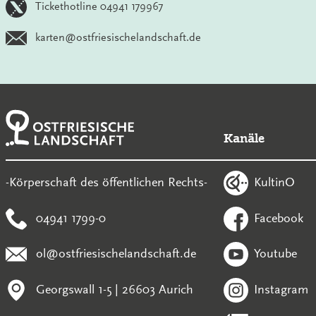
Tickethotline 04941 179967
karten@ostfriesischelandschaft.de
Kanäle
KultinO
-Körperschaft des öffentlichen Rechts-
04941 1799-0
Facebook
ol@ostfriesischelandschaft.de
Youtube
Georgswall 1-5 | 26603 Aurich
Instagram