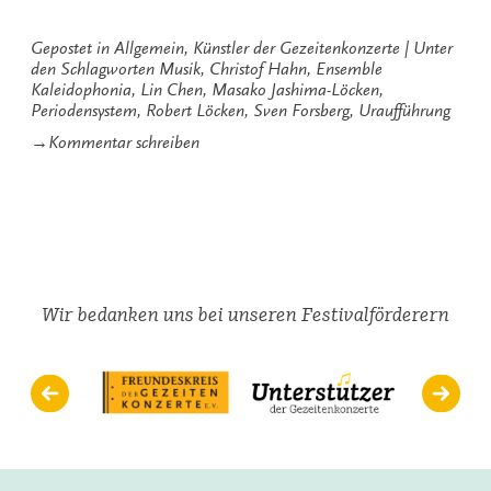
Musik“
Gepostet in
Allgemein
,
Künstler der Gezeitenkonzerte
Unter
den Schlagworten
Musik
,
Christof Hahn
,
Ensemble
Kaleidophonia
,
Lin Chen
,
Masako Jashima-Löcken
,
Periodensystem
,
Robert Löcken
,
Sven Forsberg
,
Uraufführung
zu
→
Kommentar schreiben
Das
Periodensystem
der
Musik
Wir bedanken uns bei unseren Festivalförderern